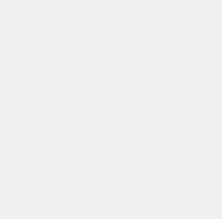
CHILLBEATS
0
CHILLBEATS #4