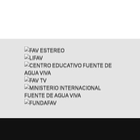
CASINO EXPERIENCE