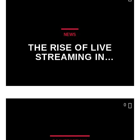
NEWS
THE RISE OF LIVE
STREAMING IN
ONLINE CASINOS
0