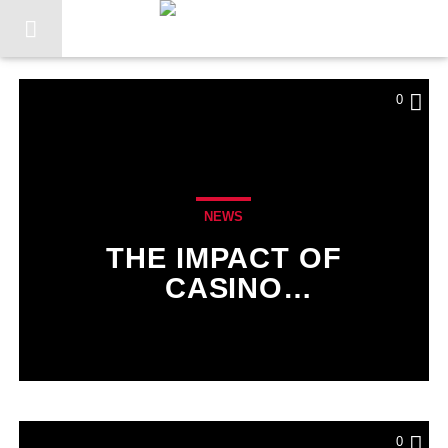
0
NEWS
THE IMPACT OF
CASINO
PROMOTIONS ON
PLAYER
ENGAGEMENT
0