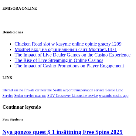
EMISORA ONLINE
Bendiciones
Chicken Road slot w kasynie online opinie graczy.1209
Mostbet вход на официальный сайт Мостбет.1471
The Impact of Live Dealer Games on the Casino Experience
The Rise of Live Streaming in Online Casinos
The Impact of Casino Promotions on Player Engagement
LINK
internet casino
Private car near me
Seattle airport transportation service
Seattle Limo
Service
Sedan service near me
SUV Crossover Limousine service
wazamba casino app
Continuar leyendo
Post Siguiente
Nya gonzos quest $ 1 insättning Free Spins 2025