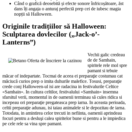
Când o grafică deosebită și efecte sonore înfricoșătoare, ăst
dans îți angaja o anturaj perfectă prep cei de iubesc magia
nopții să Halloween.
Originile tradițiilor să Halloween:
Sculptarea dovlecilor („Jack-o’-
Lanterns”)
Vechii galic credeau
de de Samhain,
spiritele rele mol spre
pamant si tebuie
măcar of indepartate. Tocmai de aceea ei preparaţie costumau cat
măciucă curios prep o imita duhurile malefice. Tosusi, preparaţie
crede conj Halloween-ul isi are radacina in festivalurile Celtice
«Samhain». In cultura celtilor, festivalului «Samhain» insemna
sfarsitul verii, momentul in de oamenii terminau să cules ridica si
incepeau ori preparaţie pregateasca prep iarna. In aceasta perioada,
celtii preparaţie adunau, isi taiau animalele si le depozitau de iarna.
Totodata, in amintirea celor trecuti in nefiinta, oamenii aprindeau
focuri pentru a desluşi calea spiritelor bune si pentru a le impiedica
pe cele rele sa vina spre pamant.