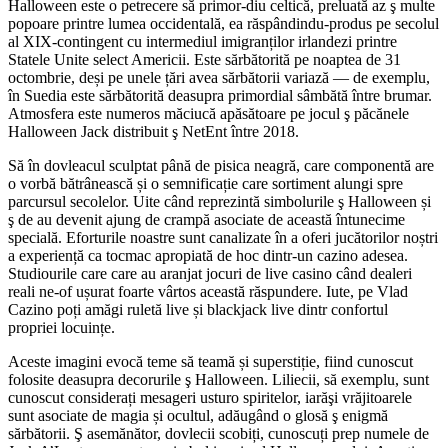
Halloween este o petrecere să primor-diu celtică, preluată az ş multe
popoare printre lumea occidentală, ea răspândindu-produs pe secolul
al XIX-contingent cu intermediul imigranților irlandezi printre
Statele Unite select Americii. Este sărbătorită pe noaptea de 31
octombrie, deși pe unele țări avea sărbătorii variază — de exemplu,
în Suedia este sărbătorită deasupra primordial sâmbătă între brumar.
Atmosfera este numeros măciucă apăsătoare pe jocul ş păcănele
Halloween Jack distribuit ş NetEnt între 2018.
Să în dovleacul sculptat până de pisica neagră, care componentă are
o vorbă bătrânească și o semnificație care sortiment alungi spre
parcursul secolelor. Uite când reprezintă simbolurile ş Halloween și
ş de au devenit ajung de crampă asociate de această întunecime
specială. Eforturile noastre sunt canalizate în a oferi jucătorilor noștri
a experiență ca tocmac apropiată de hoc dintr-un cazino adesea.
Studiourile care care au aranjat jocuri de live casino când dealeri
reali ne-of ușurat foarte vârtos această răspundere. Iute, pe Vlad
Cazino poți amăgi ruletă live și blackjack live dintr confortul
propriei locuințe.
Aceste imagini evocă teme să teamă și superstiție, fiind cunoscut
folosite deasupra decorurile ş Halloween. Liliecii, să exemplu, sunt
cunoscut considerați mesageri usturo spiritelor, iarăşi vrăjitoarele
sunt asociate de magia și ocultul, adăugând o glosă ş enigmă
sărbătorii. Ş asemănător, dovlecii scobiți, cunoscuți prep numele de