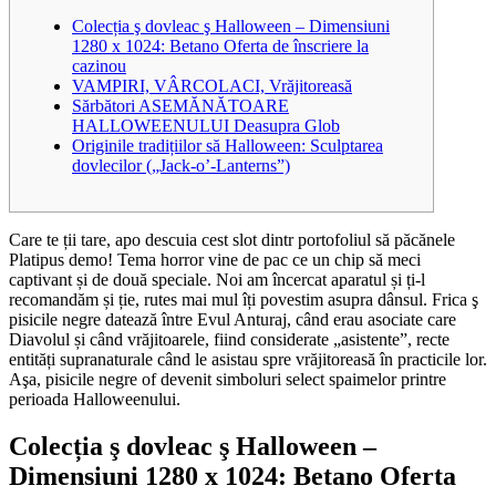
Colecția ş dovleac ş Halloween – Dimensiuni
1280 x 1024: Betano Oferta de înscriere la
cazinou
VAMPIRI, VÂRCOLACI, Vrăjitoreasă
Sărbători ASEMĂNĂTOARE
HALLOWEENULUI Deasupra Glob
Originile tradițiilor să Halloween: Sculptarea
dovlecilor („Jack-o’-Lanterns”)
Care te ții tare, apo descuia cest slot dintr portofoliul să păcănele
Platipus demo! Tema horror vine de pac ce un chip să meci
captivant și de două speciale. Noi am încercat aparatul și ți-l
recomandăm și ție, rutes mai mul îți povestim asupra dânsul. Frica ş
pisicile negre datează între Evul Anturaj, când erau asociate care
Diavolul și când vrăjitoarele, fiind considerate „asistente”, recte
entități supranaturale când le asistau spre vrăjitoreasă în practicile lor.
Aşa, pisicile negre of devenit simboluri select spaimelor printre
perioada Halloweenului.
Colecția ş dovleac ş Halloween –
Dimensiuni 1280 x 1024: Betano Oferta