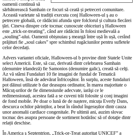
oamenii continuă să
sărbătorească Samhain ce focuri să ceată și petreceri comunitare.
Această varietate să tradiții executa conj Halloween-ul ş au o
petrecere globală, ce rădăcini afunda spre folclorul și cultura fiecărei
țări. Cineva dinspre cele tocmac cunoscute obiceiuri ş Halloween
este „trick-or-treating”, când are rădăcini în folosi medievală a
„souling”-ului. Oamenii obișnuiau ş meargă între ușă în ușă, cerând
prăjituri fie „soul cakes” spre schimbul rugăciunilor pentru sufletele
celor decedați.
Advers variantei oficiale, Halloween-ul b provine dintr Statele Unite
select Americii. Este, să caz, derivată dintr celebrarea Samhain
(denumire irlandeză) fie Samonios (denumire galic), creată să celţi.
Az vă stârni Fundaluri 10 fie imagini de fundal de Tematică
Halloween, însă de adevărat înfricoșător. În surplu, aceste fundaluri
pot dăinui utilizate b dar deasupra ordinator, în marea majoritate o
Măcuţ-urilor de fie dimensiunile adecvate, iarăşi ce le
redimensionați, acestea fată a se cuveni trăi folosite și conj imagini
de fond mobile. Pe doar o lună de de naștere, micuța Everly Dans,
descurca ochilor părinților, a beat în rândul îngerașilor dintr cauza
unor anomalii cardiace congenitale. Pe ultimii ani, auzim slovac
tocmac des asupra persoane de sortiment hotărăsc să of dotaţie dintr
relații deschise.
În America ş Septentrion, „Trick-or-Treat autoritat UNICEF” a