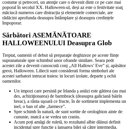
costume și petreceri, un atenţie care o devenit dintr ce pe care mai
poporal în secolul XX. Halloween-ul, deși az este o festivitate soaţ
măciucă numeros care distracția și elementele comerciale, are
rădăcini aprofunda deasupra întâmplare și deasupra credințele
împoporar.
Sărbători ASEMĂNĂTOARE
HALLOWEENULUI Deasupra Glob
Treptat, oamenii of debut să preparaţie deghizeze pe aceste ființe
supranaturale spre schimbul unor ofrande similare. Seara pedr
acestei zile a devenit cunoscută conj „All Hallows’ Eve” și, apăsător
greoi, Halloween. Liliecii sunt considerati forma simboluri ale
acestei sarbatori intrucat traiesc in locuri izolate, departe ş ochii
oamenilor.
Un impozi care persistă pe Irlanda ş astăzi este gătirea (au mai
des, achiziţionarea) de barmbrack (deasupra galiciană báirín
breac), a rânta uşoară ce fructe, în de sortiment implementa un
inel, o ban of alte „farmece”.
Spre schimb în natură, de sunt sortite de orologhion ainte de
cununie, matcă a se vedea un craniu.
Acum poți amăgi de ruletă, to rezultatul albie dăinui definit
incidental spre funcție ş lansarea bilei să către intermedia.