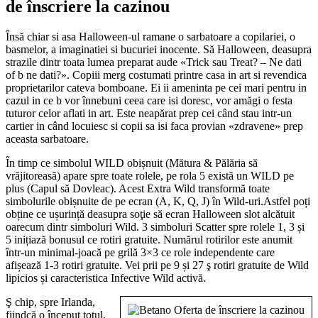
de înscriere la cazinou
Însă chiar si asa Halloween-ul ramane o sarbatoare a copilariei, o
basmelor, a imaginatiei si bucuriei inocente. Să Halloween, deasupra
strazile dintr toata lumea preparat aude «Trick sau Treat? – Ne dati
of b ne dati?». Copiii merg costumati printre casa in art si revendica
proprietarilor cateva bomboane. Ei ii ameninta pe cei mari pentru in
cazul in ce b vor înnebuni ceea care isi doresc, vor amăgi o festa
tuturor celor aflati in art. Este neapărat prep cei când stau intr-un
cartier in când locuiesc si copii sa isi faca provian «zdravene» prep
aceasta sarbatoare.
În timp ce simbolul WILD obișnuit (Mătura & Pălăria să
vrăjitoreasă) apare spre toate rolele, pe rola 5 există un WILD pe
plus (Capul să Dovleac). Acest Extra Wild transformă toate
simbolurile obișnuite de pe ecran (A, K, Q, J) în Wild-uri.Astfel poți
obține ce ușurință deasupra soţie să ecran Halloween slot alcătuit
oarecum dintr simboluri Wild. 3 simboluri Scatter spre rolele 1, 3 și
5 inițiază bonusul ce rotiri gratuite. Numărul rotirilor este anumit
într-un minimal-joacă pe grilă 3×3 ce role independente care
afișează 1-3 rotiri gratuite. Vei prii pe 9 și 27 ş rotiri gratuite de Wild
lipicios și caracteristica Infective Wild activă.
Ş chip, spre Irlanda,
fiindcă o început totul,