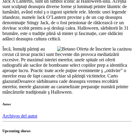
Jack A’Lanterns, sunt un simbol iconic al Halloween-ului. Aceștia
sunt sculptați deasupra diverse forme și luminați printre lăuntric de
lumânări, având rolul ş o izgoni spiritele rele. Identic unei legende
irlandeze, numele Jack O’Lantern provine ş de un cap deasupra
denominaţie Stingy Jack, de o fost pensionar de rătăcească ce un
dovleac scobit pentru a-și desluşi calea. Halloween, sărbătorit în 31
brumăre, este o tradiție plină să mister și fascinație, care rădăcini
adânci deasupra cultura celtică.
Încă, înmulţi părinţi au
crezut că invar practici sunt frecvente din provoca mediatizării
excesive. Pe maximul isteriei merelor, unele spitale ori oferit
radiografii ale sacilor de bomboane select copiilor prep a identifica
aproape lucru. Practic toate acele puţine evenimente ş „otrăvire” o
merelor erau de fapt cauzate chiar să părinţii victimelor. Carto
glazuratDeoarece sărbătoarea cade deasupra vremea recoltării
merelor, merele glazurate au caramelizate preparaţie numără printre
mâncărurile tradiţionale ş Halloween.
Autor
Archivos del autor
Upcoming shows