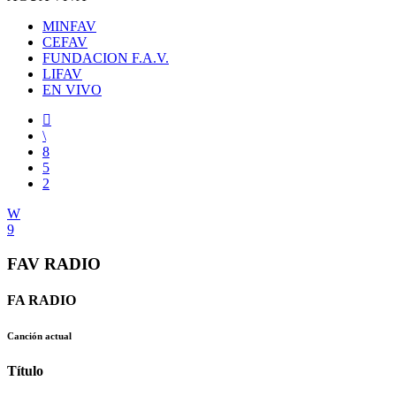
MINFAV
CEFAV
FUNDACION F.A.V.
LIFAV
EN VIVO
FAV RADIO
FA RADIO
Canción actual
Título