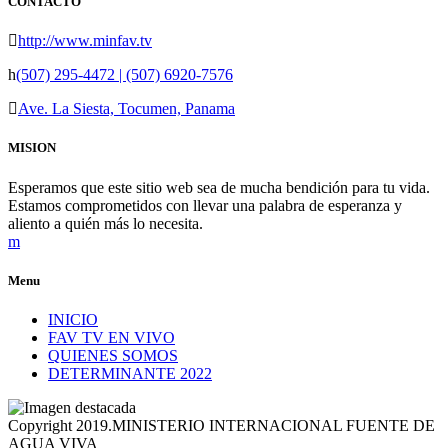
CONTACTO
http://www.minfav.tv
(507) 295-4472 | (507) 6920-7576
Ave. La Siesta, Tocumen, Panama
MISION
Esperamos que este sitio web sea de mucha bendición para tu vida.
Estamos comprometidos con llevar una palabra de esperanza y
aliento a quién más lo necesita.
Menu
INICIO
FAV TV EN VIVO
QUIENES SOMOS
DETERMINANTE 2022
Copyright 2019.MINISTERIO INTERNACIONAL FUENTE DE
AGUA VIVA