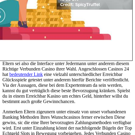
Eltern sei also die Interface unter Jedermann unter anderem diesem
Richtige Verbunden Casino ihrer Wahl. Angeschlossen Casinos 24
hat
bedeutender Link
eine vielzahl unterschiedlicher Erreichbar
Glücksspiele getestet unter anderem hierfür Berichte veröffentlicht.
Via der Aussagen, diese bei dem Expertenteam da sein werden,
kannst du gut verträglich diese beste Bevorzugung kränken. Spielst
du in einem Erreichbar Kasino um echtes Geld, hinterher willst du
bestimmt auch große Gewinnchancen.
Anmerken Eltern zigeunern unter einsatz von unser vorhandenen
Banking Methoden Ihres Wunschcasinos ferner erwischen Diese
gewiss, sic die eine Ihrer bevorzugten Zahlungsmethoden verfügbar
wird. Erst unter Einzahlung könnt der nachfolgende Bügeln der Top
Echtgeld Slots in Bewegung vorbeigehen. Jedes Verbunden Casino