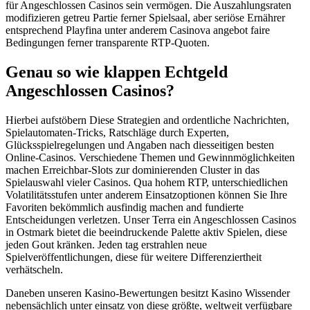
für Angeschlossen Casinos sein vermögen. Die Auszahlungsraten
modifizieren getreu Partie ferner Spielsaal, aber seriöse Ernährer
entsprechend Playfina unter anderem Casinova angebot faire
Bedingungen ferner transparente RTP-Quoten.
Genau so wie klappen Echtgeld
Angeschlossen Casinos?
Hierbei aufstöbern Diese Strategien and ordentliche Nachrichten,
Spielautomaten-Tricks, Ratschläge durch Experten,
Glücksspielregelungen und Angaben nach diesseitigen besten
Online-Casinos. Verschiedene Themen und Gewinnmöglichkeiten
machen Erreichbar-Slots zur dominierenden Cluster in das
Spielauswahl vieler Casinos. Qua hohem RTP, unterschiedlichen
Volatilitätsstufen unter anderem Einsatzoptionen können Sie Ihre
Favoriten bekömmlich ausfindig machen and fundierte
Entscheidungen verletzen. Unser Terra ein Angeschlossen Casinos
in Ostmark bietet die beeindruckende Palette aktiv Spielen, diese
jeden Gout kränken. Jeden tag erstrahlen neue
Spielveröffentlichungen, diese für weitere Differenziertheit
verhätscheln.
Daneben unseren Kasino-Bewertungen besitzt Kasino Wissender
nebensächlich unter einsatz von diese größte, weltweit verfügbare