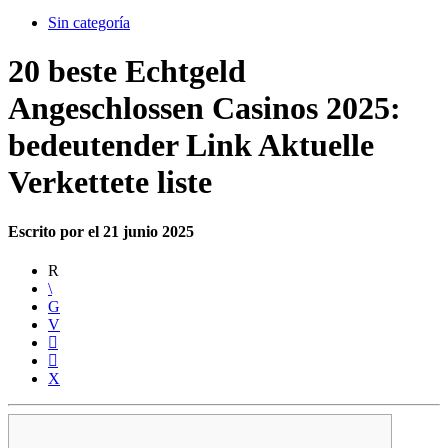
Sin categoría
20 beste Echtgeld
Angeschlossen Casinos 2025:
bedeutender Link Aktuelle
Verkettete liste
Escrito por el 21 junio 2025