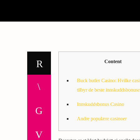
Content
Buck butler Casino: Hvilke cas
tilbyr de beste innskuddsbonus
Innskuddsbonus Casino
Andre populære casinoer