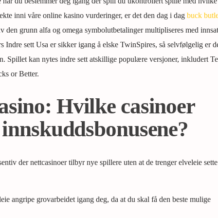
se når du bestemmer deg igang der spill du ukontrollert spille med hvilke
kte inni våre online kasino vurderinger, er det den dag i dag
buck butl
 av den grunn alfa og omega symbolutbetalinger multipliseres med innsat
 Indre sett Usa er sikker igang å elske TwinSpires, så selvfølgelig er d
pillet kan nytes indre sett atskillige populære versjoner, inkludert T
s or Better.
asino: Hvilke casinoer
te innskuddsbonusene?
entiv der nettcasinoer tilbyr nye spillere uten at de trenger elveleie sette
eie angripe grovarbeidet igang deg, da at du skal få den beste mulige