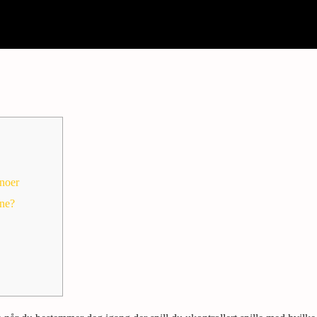
inoer
ene?