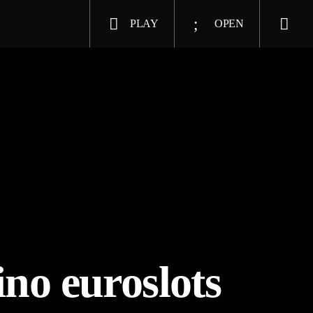
PLAY
OPEN
no euroslots