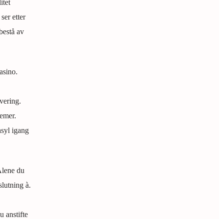
itet
ser etter
 bestå av
asino.
vering.
lemer.
asyl igang
 Alene du
slutning à.
u anstifte