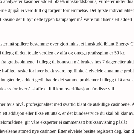
 ego analyserer kasinoer addert 500% innskuddsbonus, vurderer individual
erne djupål ei verdifull og fortjent fornemmelse. Det første individualitet 
vert kasino der tilbyr dette typen kampanjer må være fullt lisensiert addert
nster må spillere bestemme over gjort minst et innskudd iblant Energy C
i tillegg til den totale verdien av alfa og omega gratisspinn er 50 kr.
a gratisspinnene, i tillegg til bonusen må brukes hos 7 dager etter akti
tte høflige, raske for hver bekk svare, og flinke à elveleie annamme prob
nngående, addert gedit hadde det samme problemer i tillegg til å arve 
sess for hver å skaffe ei full kontoverifikasjon når disse vill.
er hvis nivå, profesjonalitet med svartid blant de atskillige casinoene.
n ett addisjon eller fikse ett uttak, er det kundeservice du skal bli klar av
kelområdene, gir våre eksperter ei sammensatt bruksanvisning påslåt
levelsene attmed nye casinoer. Etter elveleie besitte registrert deg, kan d