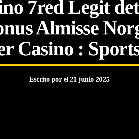
ino 7red Legit de
nus Almisse Nor
er Casino : Sport
Escrito por el 21 junio 2025