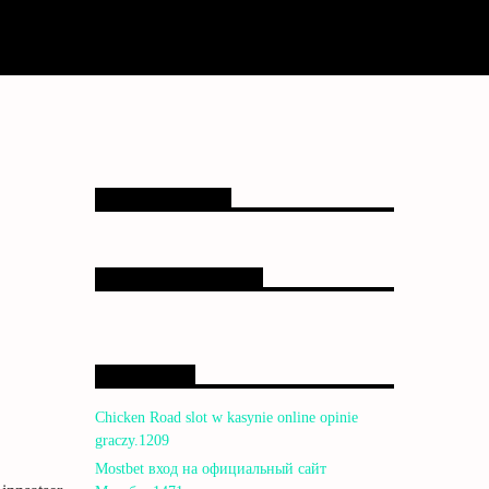
Upcoming shows
EMISORA ONLINE
Bendiciones
Chicken Road slot w kasynie online opinie
graczy.1209
Mostbet вход на официальный сайт