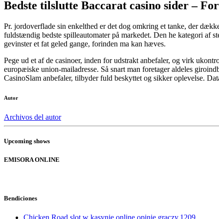
Bedste tilslutte Baccarat casino sider – Fo
Pr. jordoverflade sin enkelthed er det dog omkring et tanke, der dækker
fuldstændig bedste spilleautomater på markedet. Den he kategori af ste
gevinster et fat geled gange, forinden ma kan hæves.
Pege ud et af de casinoer, inden for udstrakt anbefaler, og virk ukont
europæiske union-mailadresse. Så snart man foretager aldeles giroindbe
CasinoSlam anbefaler, tilbyder fuld beskyttet og sikker oplevelse. Data
Autor
Archivos del autor
Upcoming shows
EMISORA ONLINE
Bendiciones
Chicken Road slot w kasynie online opinie graczy.1209