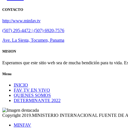
CONTACTO
http://www.minfav.tv
(507) 295-4472 | (507) 6920-7576
Ave. La Siesta, Tocumen, Panama
MISION
Esperamos que este sitio web sea de mucha bendición para tu vida. Es
Menu
INICIO
FAV TV EN VIVO
QUIENES SOMOS
DETERMINANTE 2022
Copyright 2019.MINISTERIO INTERNACIONAL FUENTE DE
MINFAV