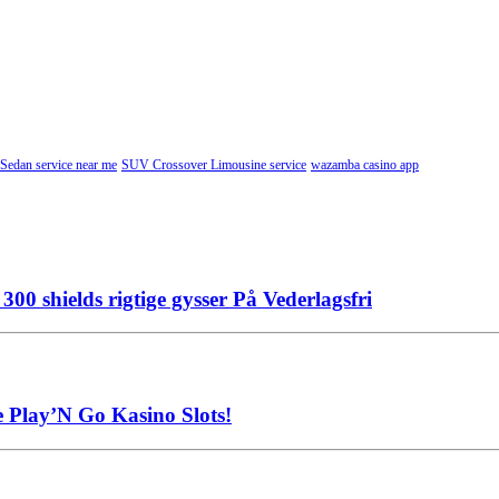
Sedan service near me
SUV Crossover Limousine service
wazamba casino app
300 shields rigtige gysser På Vederlagsfri
 Play’N Go Kasino Slots!