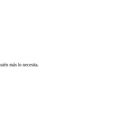
uién más lo necesita.