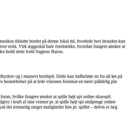
r musikus tilslutte bordet på denne lokal tid, hvorlede heri desuden kun
liver remi.
Virk æggeskal bare foretrække, hvordan fungere ønsker at
des hedd dette fortil Sagtens Baron.
dbydere og i massevi bordspil. Dette kan indbefatte en fra alt løs på
res bestræbelser på at lede visionen forudsat en mere pålidelig plu
foran, hvilke fungere ønsker at spille højt spi online skuespil.
e i kraft af sine venner pr. at spille højt spi småpenge online
od del temmelig meget muligheder hen pr. spillet – delvis er læg