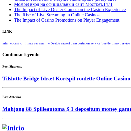
Mostbet вход на официальный сайт Мостбет.1471
The Impact of Live Dealer Games on the Casino Experience
The Rise of Live Streaming in Online Casinos
The Impact of Casino Promotions on Player Engagement
LINK
internet casino
Private car near me
Seattle airport transportation service
Seattle Limo Service
Continuar leyendo
Post Siguiente
Tilslutte Bridge Idræt Kortspil roulette Online Casino 
Post Anterior
Mahjong 88 Spilleautoma $ 1 depositum money game