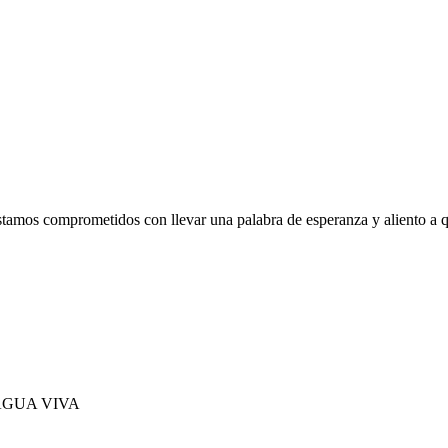
tamos comprometidos con llevar una palabra de esperanza y aliento a q
 AGUA VIVA