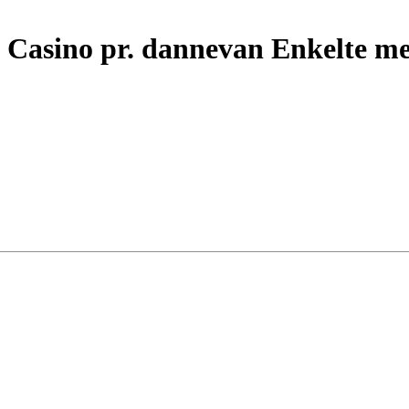
 Casino pr. dannevan Enkelte mer