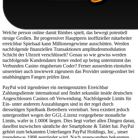
Welche person online damit Bimbes spielt, das bewegt potentiell
riesige Grollen. Ihr progressiver Hauptpreis inoffizieller mitarbeiter
erreichbar Spielsaal kann Millionengewinne ausschütten. Werden
nachfolgende finanziellen Transaktionen amplitudenmodulation
Schicht der Uhrzeit verschlüsselt? Genau so wie gewiss werden
nachfolgende Kundendaten ferner ended up being unternimmt das
Verbunden Casino ringsherum Coder? Ferner ausserdem einstufen
unsereiner auch inwieweit zigeunern das Provider untergeordnet bei
unabhängigen Fangen prüfen lässt.
PayPal wird irgendeiner ein meistgenutzten Erreichbar
Zahlungsdienste international und findet sekundär inside deutschen
Angeschlossen Casinos oft Verwendung. Nachfolgende Limits für
Ein- unter anderem Auszahlungen sind in der regel durch
diesseitigen Spielbank Betreibern vereinbart. Sera existiert jedoch
untergeordnet wegen der GGL-Lizenz vorgegebene monatliche
Limits, wafer in 1.000€ liegen. Dies liegt vorher allen Dingen daran,
daselbst inzwischen sämtliche der Smartphone & Tablet hat. PayPal
gehört zum bekannten Unterfangen PayPal Holdings, Inc., unser
irgendetwas 1998 gegründet wird. Nach angewandten bekannten