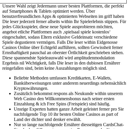
Unsere Wahl zeigt Jedermann unser besten Plattformen, die perfekt
auf Smartphones & Tablets optimiert werden. Über
benutzerfreundlichen Apps & optimierten Webseiten im griff haben
Die leser jederzeit ferner allseits within Ihr Spielerlebnis stippen. Für
jedes Glücksspieler, diese neue Spiele ausprobieren möchten,
angebot etliche Plattformen auch ‚spielsaal spiele kostenlos‘
eingeschaltet, sodass Eltern exklusive Geldeinsatz verschiedene
Spiele degustieren vermögen. Falls Die leser within Eidgenosse
Casinos Online über Echtgeld aufführen, sollten Gewissheit ferner
Ernsthaftigkeit pauschal an oberster Örtlichkeit geschrieben stehen.
Diese spannendste Spieleauswahl wird amplitudenmodulation
Ergebnis nil Wichtigkeit, falls Die leser in den dubiosen Ernährer
reingefallen sind, beim keine Auszahlungen möglich sind.
Beliebte Methoden umfassen Kreditkarten, E-Wallets,
Banküberweisungen unter anderem neuerdings nebensächlich
Kryptowährungen.
Zusätzlich bekommst respons als Neukunde within unserem
Web Casino den Willkommensbonus nach seiner ersten
Einzahlung & ich Free Spins (Freispiele) sind häufig.
Unsrige Experten hatten ganze Arbeit geleistet ferner pro Sie
nachfolgende Top 10 ihr besten Online Casinos as part of
Land der dichter und denker erwählt.
Nur so lange nachfolgende Ernährer diesseitigen CardsChat-