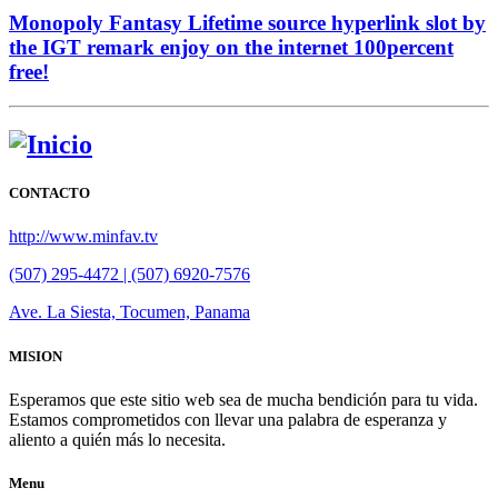
Monopoly Fantasy Lifetime source hyperlink slot by
the IGT remark enjoy on the internet 100percent
free!
CONTACTO
http://www.minfav.tv
(507) 295-4472 | (507) 6920-7576
Ave. La Siesta, Tocumen, Panama
MISION
Esperamos que este sitio web sea de mucha bendición para tu vida.
Estamos comprometidos con llevar una palabra de esperanza y
aliento a quién más lo necesita.
Menu