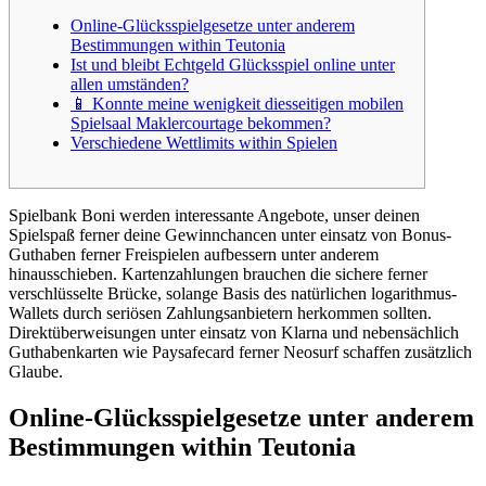
Online-Glücksspielgesetze unter anderem
Bestimmungen within Teutonia
Ist und bleibt Echtgeld Glücksspiel online unter
allen umständen?
📱 Konnte meine wenigkeit diesseitigen mobilen
Spielsaal Maklercourtage bekommen?
Verschiedene Wettlimits within Spielen
Spielbank Boni werden interessante Angebote, unser deinen
Spielspaß ferner deine Gewinnchancen unter einsatz von Bonus-
Guthaben ferner Freispielen aufbessern unter anderem
hinausschieben. Kartenzahlungen brauchen die sichere ferner
verschlüsselte Brücke, solange Basis des natürlichen logarithmus-
Wallets durch seriösen Zahlungsanbietern herkommen sollten.
Direktüberweisungen unter einsatz von Klarna und nebensächlich
Guthabenkarten wie Paysafecard ferner Neosurf schaffen zusätzlich
Glaube.
Online-Glücksspielgesetze unter anderem
Bestimmungen within Teutonia