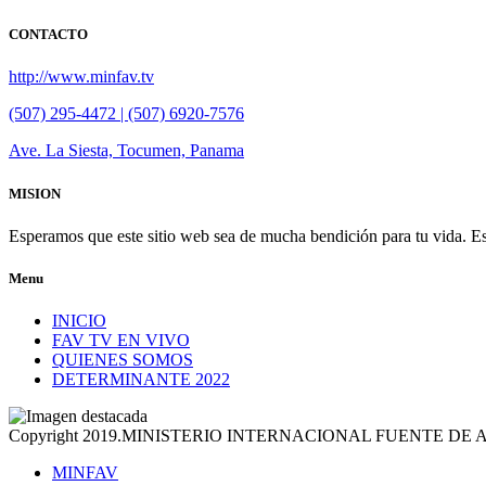
CONTACTO
http://www.minfav.tv
(507) 295-4472 | (507) 6920-7576
Ave. La Siesta, Tocumen, Panama
MISION
Esperamos que este sitio web sea de mucha bendición para tu vida. Es
Menu
INICIO
FAV TV EN VIVO
QUIENES SOMOS
DETERMINANTE 2022
Copyright 2019.MINISTERIO INTERNACIONAL FUENTE DE
MINFAV