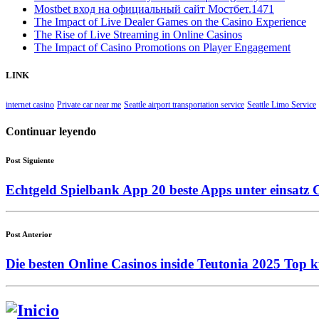
Mostbet вход на официальный сайт Мостбет.1471
The Impact of Live Dealer Games on the Casino Experience
The Rise of Live Streaming in Online Casinos
The Impact of Casino Promotions on Player Engagement
LINK
internet casino
Private car near me
Seattle airport transportation service
Seattle Limo Service
Continuar leyendo
Post Siguiente
Echtgeld Spielbank App 20 beste Apps unter einsatz 
Post Anterior
Die besten Online Casinos inside Teutonia 2025 Top 