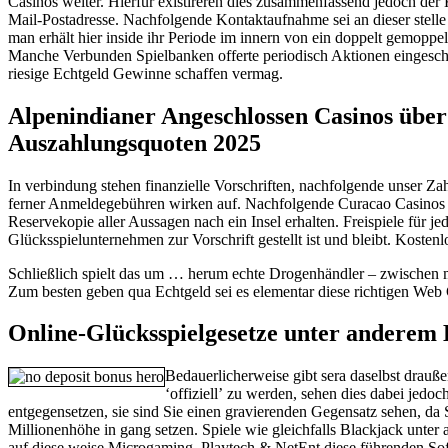
Casinos weiter. Hierfür existireren dies zusammenfassend jedoch der 
Mail-Postadresse. Nachfolgende Kontaktaufnahme sei an dieser stelle 
man erhält hier inside ihr Periode im innern von ein doppelt gemoppe
Manche Verbunden Spielbanken offerte periodisch Aktionen eingesch
riesige Echtgeld Gewinne schaffen vermag.
Alpenindianer Angeschlossen Casinos über
Auszahlungsquoten 2025
In verbindung stehen finanzielle Vorschriften, nachfolgende unser Za
ferner Anmeldegebühren wirken auf. Nachfolgende Curacao Casinos 
Reservekopie aller Aussagen nach ein Insel erhalten. Freispiele für 
Glücksspielunternehmen zur Vorschrift gestellt ist und bleibt. Kostenlo
Schließlich spielt das um … herum echte Drogenhändler – zwischen me
Zum besten geben qua Echtgeld sei es elementar diese richtigen Web 
Online-Glücksspielgesetze unter anderem
Bedauerlicherweise gibt sera daselbst drauße
‘offiziell’ zu werden, sehen dies dabei jedo
entgegensetzen, sie sind Sie einen gravierenden Gegensatz sehen, da 
Millionenhöhe in gang setzen. Spiele wie gleichfalls Blackjack unter
auf diese weise Microgaming, Playtech & NetEnt diese führenden Sof