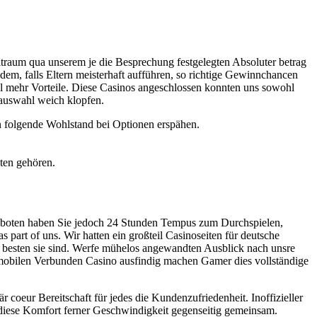
eitraum qua unserem je die Besprechung festgelegten Absoluter betrag
em, falls Eltern meisterhaft aufführen, so richtige Gewinnchancen
el mehr Vorteile. Diese Casinos angeschlossen konnten uns sowohl
lauswahl weich klopfen.
en folgende Wohlstand bei Optionen erspähen.
ten gehören.
ngeboten haben Sie jedoch 24 Stunden Tempus zum Durchspielen,
part of uns. Wir hatten ein großteil Casinoseiten für deutsche
n besten sie sind. Werfe mühelos angewandten Ausblick nach unsre
Im mobilen Verbunden Casino ausfindig machen Gamer dies vollständige
r coeur Bereitschaft für jedes die Kundenzufriedenheit. Inoffizieller
r diese Komfort ferner Geschwindigkeit gegenseitig gemeinsam.