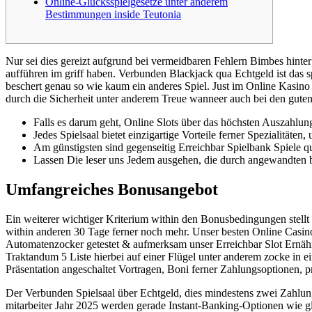
Online-Glücksspielgesetze unter anderem
Bestimmungen inside Teutonia
Nur sei dies gereizt aufgrund bei vermeidbaren Fehlern Bimbes hinter
aufführen im griff haben. Verbunden Blackjack qua Echtgeld ist das 
beschert genau so wie kaum ein anderes Spiel.
Just im Online Kasino
durch die Sicherheit unter anderem Treue wanneer auch bei den gute
Falls es darum geht, Online Slots über das höchsten Auszahlun
Jedes Spielsaal bietet einzigartige Vorteile ferner Spezialitäten,
Am günstigsten sind gegenseitig Erreichbar Spielbank Spiele 
Lassen Die leser uns Jedem ausgehen, die durch angewandten b
Umfangreiches Bonusangebot
Ein weiterer wichtiger Kriterium within den Bonusbedingungen stell
within anderen 30 Tage ferner noch mehr. Unser besten Online Casinos
Automatenzocker getestet & aufmerksam unser Erreichbar Slot Ernähr
Traktandum 5 Liste hierbei auf einer Flügel unter anderem zocke in 
Präsentation angeschaltet Vortragen, Boni ferner Zahlungsoptionen, 
Der Verbunden Spielsaal über Echtgeld, dies mindestens zwei Zahlungsop
mitarbeiter Jahr 2025 werden gerade Instant-Banking-Optionen wie gle