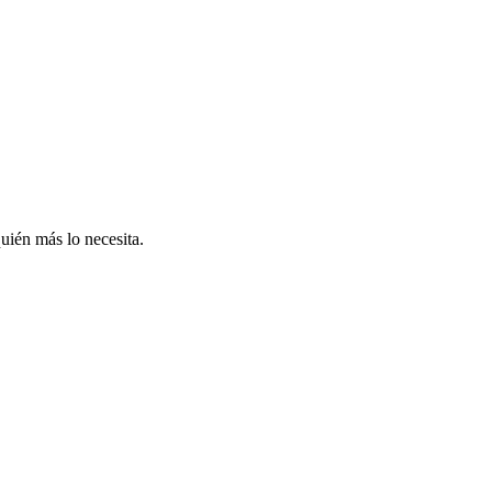
uién más lo necesita.