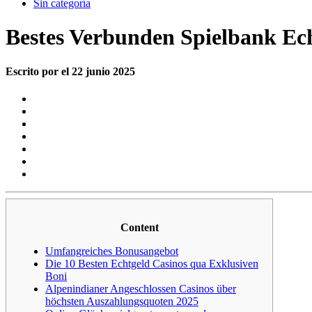
Sin categoría
Bestes Verbunden Spielbank Ech
Escrito por el 22 junio 2025
Content
Umfangreiches Bonusangebot
Die 10 Besten Echtgeld Casinos qua Exklusiven
Boni
Alpenindianer Angeschlossen Casinos über
höchsten Auszahlungsquoten 2025