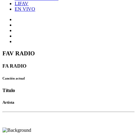
LIFAV
EN VIVO
FAV RADIO
FA RADIO
Canción actual
Título
Artista