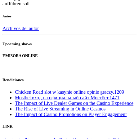
aufführen soll.
Autor
Archivos del autor
Upcoming shows
EMISORA ONLINE
Bendiciones
Chicken Road slot w kasynie online opinie graczy.1209
Mostbet вход на официальный сайт Мостбет.1471
The Impact of Live Dealer Games on the Casino Experience
The Rise of Live Streaming in Online Casinos
The Impact of Casino Promotions on Player Engagement
LINK