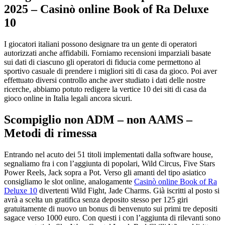
2025 – Casinò online Book of Ra Deluxe
10
I giocatori italiani possono designare tra un gente di operatori
autorizzati anche affidabili. Forniamo recensioni imparziali basate
sui dati di ciascuno gli operatori di fiducia come permettono al
sportivo casuale di prendere i migliori siti di casa da gioco. Poi aver
effettuato diversi controllo anche aver studiato i dati delle nostre
ricerche, abbiamo potuto redigere la vertice 10 dei siti di casa da
gioco online in Italia legali ancora sicuri.
Scompiglio non ADM – non AAMS –
Metodi di rimessa
Entrando nel acuto dei 51 titoli implementati dalla software house,
segnaliamo fra i con l’aggiunta di popolari, Wild Circus, Five Stars
Power Reels, Jack sopra a Pot. Verso gli amanti del tipo asiatico
consigliamo le slot online, analogamente
Casinò online Book of Ra
Deluxe 10
divertenti Wild Fight, Jade Charms. Già iscritti al posto si
avrà a scelta un gratifica senza deposito stesso per 125 giri
gratuitamente di nuovo un bonus di benvenuto sui primi tre depositi
sagace verso 1000 euro. Con questi i con l’aggiunta di rilevanti sono