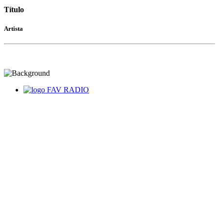
Título
Artista
FAV RADIO