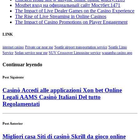
Mostbet вход на официальный сайт Мостбет.1471
The Impact of Live Dealer Games on the Casino Experience
The Rise of Live Streaming in Online Casinos
The Impact of Casino Promotions on Player Engagement
LINK
internet casino
Private car near me
Seattle airport transportation service
Seattle Limo
Service
Sedan service near me
SUV Crossover Limousine service
wazamba casino app
Continuar leyendo
Post Siguiente
Casinò Accedi alle applicazioni Xon bet Online
Legali AAMS Casinò Italiani Del tutto
Regolamentati
Post Anterior
Migliori casa Siti di casinò Skrill da gioco online