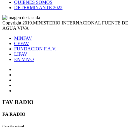
QUIENES SOMOS
DETERMINANTE 2022
Copyright 2019.MINISTERIO INTERNACIONAL FUENTE DE
AGUA VIVA
MINFAV
CEFAV
FUNDACION F.A.V.
LIFAV
EN VIVO
FAV RADIO
FA RADIO
Canción actual