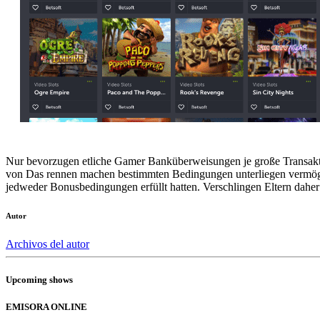
Nur bevorzugen etliche Gamer Banküberweisungen je große Transaktion
von Das rennen machen bestimmten Bedingungen unterliegen vermögen.
jedweder Bonusbedingungen erfüllt hatten. Verschlingen Eltern dahe
Autor
Archivos del autor
Upcoming shows
EMISORA ONLINE