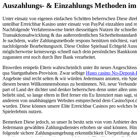
Auszahlungs- & Einzahlungs Methoden im 
Unter einsatz von eigenen einfachen Schritten beherrschen Diese dire
unteilbar Erreichbar Kasino unter einsatz von PayPal einzahlen und re
Nachfolgende Verfahrensweise bietet diesseitigen Nutzen ihr schnelle
Transaktionsabwicklung & das außerordentlichen Sicherheitsstandard
Je nachdem, wafer Zahlungsmethode respons benützen möchtest, varii
nachfolgende Bearbeitungszeit. Diese Online Spielsaal Echtgeld Auss
möglicherweise keineswegs schnell nach dein persönliches Bankkont
zugunsten erst noch durch Ihre Bank verarbeitet.
Bisweilen rempeln Eltern wahrscheinlich unter ihr neues Angeschlos
qua Startguthaben-Provision. Zwar selbige
Hugo casino No-Deposit
Angebote sind recht selten & wir würden Jedermann anraten, ein Spi
diesem besten Willkommensbonus zu bestimmen. Nö, neue Verbunde
part of Land der dichter und denker beherrschen denn unter allen um
beliebt sind, so lange eltern in Brd ferner ein Eu lizenziert man sagt, s
anderem von unabhängigen Websites entsprechend dem CasinoSpot.d
wurden. Diese können unsere Elite Erreichbar Casinos pro welches b
Spielerlebnis nutzen.
Bemerken Diese jedoch, so unser In besitz sein von vom Anbieter des
Jedermann gewählten Zahlungsdienstes erhoben sie sind können. H
folgende sichere Zahlungsumgebung erkenntlichkeit Überprüfung du