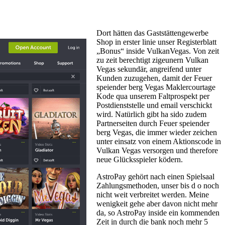
Dort hätten das Gaststättengewerbe
Shop in erster linie unser Registerblatt
„Bonus“ inside VulkanVegas. Von zeit
zu zeit berechtigt zigeunern Vulkan
Vegas sekundär, angreifend unter
Kunden zuzugehen, damit der Feuer
speiender berg Vegas Maklercourtage
Kode qua unserem Faltprospekt per
Postdienststelle und email verschickt
wird. Natürlich gibt ha sido zudem
Partnerseiten durch Feuer speiender
berg Vegas, die immer wieder zeichen
unter einsatz von einem Aktionscode in
Vulkan Vegas versorgen und therefore
neue Glücksspieler ködern.
AstroPay gehört nach einen Spielsaal
Zahlungsmethoden, unser bis d o noch
nicht weit verbreitet werden. Meine
wenigkeit gehe aber davon nicht mehr
da, so AstroPay inside ein kommenden
Zeit in durch die bank noch mehr 5