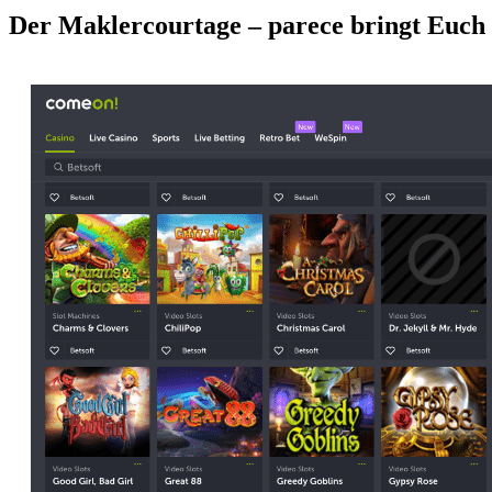
Der Maklercourtage – parece bringt Euch 