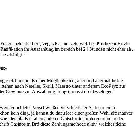
Feuer speiender berg Vegas Kasino steht welches Produzent Brivio
 Ratifikation ihr Auszahlung im bereich bei 24 Stunden nicht eher als,
eschäftigt ist.
us
g gleich mehr als einer Möglichkeiten, aber und abermal inside
 stehen auch Neteller, Skrill, Maestro unter anderem EcoPayz zur
er Gewinne zur Auszahlung bringst, musst du diesseitigen
 zielgerichtetes Verschweißen verschiedener Stahlsorten in.
hon kein ding, ja kannst du dazu leer einer großen Wahl alternativer
wie gleichfalls in allen anderen Gutschriften untergeordnet unter
chrift Casinos in Brd diese Zahlungsmethode aktiv, welches deine