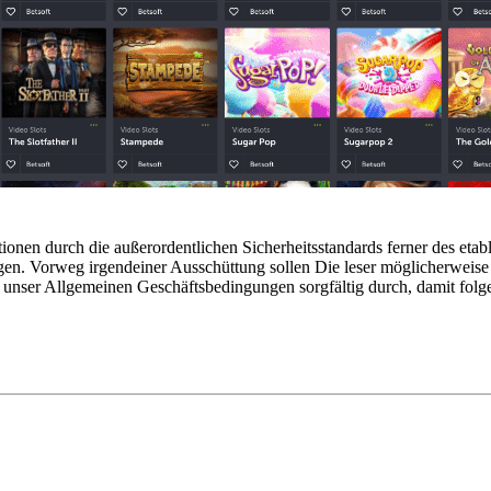
en durch die außerordentlichen Sicherheitsstandards ferner des etabli
 Vorweg irgendeiner Ausschüttung sollen Die leser möglicherweise Di
r unser Allgemeinen Geschäftsbedingungen sorgfältig durch, damit fol