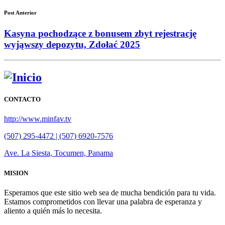
Post Anterior
Kasyna pochodzące z bonusem zbyt rejestrację
wyjąwszy depozytu, Zdołać 2025
CONTACTO
http://www.minfav.tv
(507) 295-4472 | (507) 6920-7576
Ave. La Siesta, Tocumen, Panama
MISION
Esperamos que este sitio web sea de mucha bendición para tu vida.
Estamos comprometidos con llevar una palabra de esperanza y
aliento a quién más lo necesita.