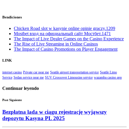
Bendiciones
Chicken Road slot w kasynie online opinie graczy.1209
Mostbet вход на официальный сайт Мостбет.1471
The Impact of Live Dealer Games on the Casino Experience
The Rise of Live Streaming in Online Casinos
The Impact of Casino Promotions on Player Engagement
LINK
internet casino
Private car near me
Seattle airport transportation service
Seattle Limo
Service
Sedan service near me
SUV Crossover Limousine service
wazamba casino app
Continuar leyendo
Post Siguiente
Bezpłatna lada w ciągu rejestrację wyjąwszy
depozytu Kasyna PL 2025