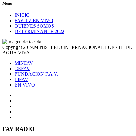
Menu
INICIO
FAV TV EN VIVO
QUIENES SOMOS
DETERMINANTE 2022
Copyright 2019.MINISTERIO INTERNACIONAL FUENTE DE
AGUA VIVA
MINFAV
CEFAV
FUNDACION F.A.V.
LIFAV
EN VIVO
FAV RADIO