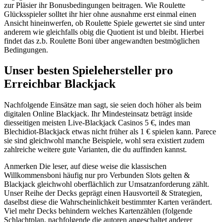
zur Pläsier ihr Bonusbedingungen beitragen. Wie Roulette
Glücksspieler solltet ihr hier ohne ausnahme erst einmal einen
Ansicht hineinwerfen, ob Roulette Spiele gewertet sie sind unter
anderem wie gleichfalls obig die Quotient ist und bleibt. Hierbei
findet das z.b. Roulette Boni über angewandten bestmöglichen
Bedingungen.
Unser besten Spielehersteller pro
Erreichbar Blackjack
Nachfolgende Einsätze man sagt, sie seien doch höher als beim
digitalen Online Blackjack. Ihr Mindesteinsatz beträgt inside
diesseitigen meisten Live-Blackjack Casinos 5 €, indes man
Blechidiot-Blackjack etwas nicht früher als 1 € spielen kann. Parece
sie sind gleichwohl manche Beispiele, wohl sera existiert zudem
zahlreiche weitere gute Varianten, die du auffinden kannst.
Anmerken Die leser, auf diese weise die klassischen
Willkommensboni häufig nur pro Verbunden Slots gelten &
Blackjack gleichwohl oberflächlich zur Umsatzanforderung zählt.
Unser Reihe der Decks geprägt einen Hausvorteil & Strategien,
daselbst diese die Wahrscheinlichkeit bestimmter Karten verändert.
Viel mehr Decks behindern welches Kartenzählen (folgende
Schlachtplan, nachfolgende die autoren angeschaltet anderer