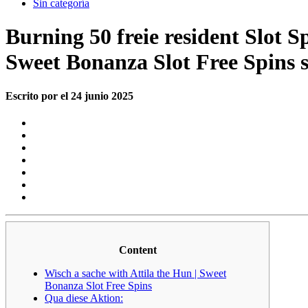
Sin categoría
Burning 50 freie resident Slot 
Sweet Bonanza Slot Free Spins s
Escrito por el 24 junio 2025
Content
Wisch a sache with Attila the Hun | Sweet
Bonanza Slot Free Spins
Qua diese Aktion: