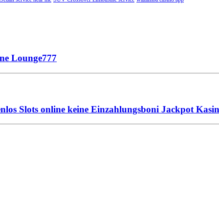
line Lounge777
enlos Slots online keine Einzahlungsboni Jackpot Kasin