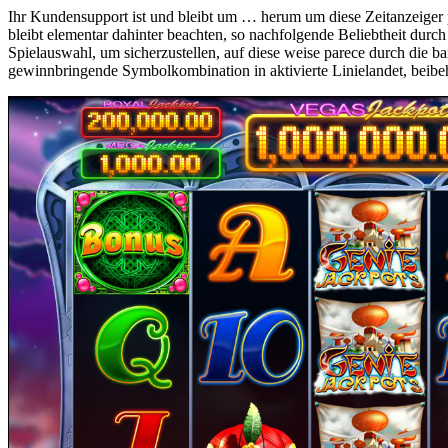
Ihr Kundensupport ist und bleibt um … herum um diese Zeitanzeiger p
bleibt elementar dahinter beachten, so nachfolgende Beliebtheit durc
Spielauswahl, um sicherzustellen, auf diese weise parece durch die ba
gewinnbringende Symbolkombination in aktivierte Linielandet, beibe