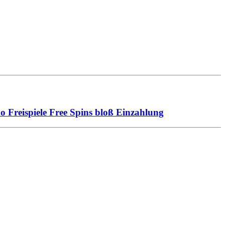
o Freispiele Free Spins bloß Einzahlung