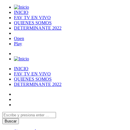
INICIO
FAV TV EN VIVO
QUIENES SOMOS
DETERMINANTE 2022
Open
Play
INICIO
FAV TV EN VIVO
QUIENES SOMOS
DETERMINANTE 2022