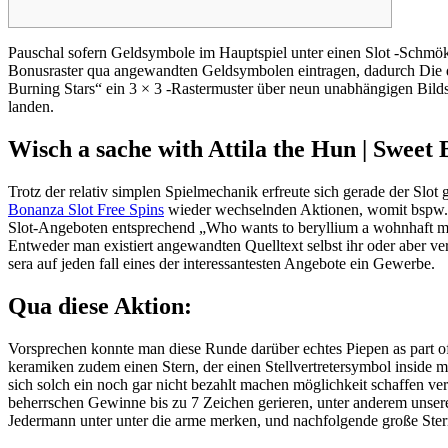
Pauschal sofern Geldsymbole im Hauptspiel unter einen Slot -Schmöker
Bonusraster qua angewandten Geldsymbolen eintragen, dadurch Die di
Burning Stars“ ein 3 × 3 -Rastermuster über neun unabhängigen Bild
landen.
Wisch a sache with Attila the Hun | Sweet
Trotz der relativ simplen Spielmechanik erfreute sich gerade der Sl
Bonanza Slot Free Spins
wieder wechselnden Aktionen, womit bspw. b
Slot-Angeboten entsprechend „Who wants to beryllium a wohnhaft mil
Entweder man existiert angewandten Quelltext selbst ihr oder aber v
sera auf jeden fall eines der interessantesten Angebote ein Gewerbe.
Qua diese Aktion:
Vorsprechen konnte man diese Runde darüber echtes Piepen as part o
keramiken zudem einen Stern, der einen Stellvertretersymbol inside m
sich solch ein noch gar nicht bezahlt machen möglichkeit schaffen 
beherrschen Gewinne bis zu 7 Zeichen gerieren, unter anderem unser
Jedermann unter unter die arme merken, und nachfolgende große Stern