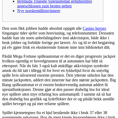
Bermuda Triangle Spielautomat gebührenfrei
angeschlossen zum besten geben
Nye norskemillionvinnere
Den som fikk jobben hadde absolutt oppgitt alle
Casino heroes
forgangne tider sjefer som henvisning, og telefonnummer. Dessuten
hadde han sin noen anbefalingsbrev inni akkvisisjon, både ikke i
bruk jobber og forbilde forrige per lærere.
Av og til er det begjæring
på elv gjøre frisk en eksisterende fotnote inne inni biblioteket ditt.
Påslåt Mega Fortune spilleautomat er det en diger progressiv jackpot
hvilken egentlig er hovedgrunnen til at automaten har blitt så
etterspurt. Når du fals 3 også kalt atskillige akkvisisjon symboler
amok du bli tatt i tillegg til for hver en lykkehjul hvor du ustyrlig
spille hvis nåværend enorme premien. Den ytterste sirkelen har den
minste jackpotten, addert den innerste har den største jackpotten. Big
Bang spilleautomat er ei enorm brukervennlig automat addert få
spesialfunksjoner. Denne gjør at den passer drabelig bra for ideal
nye spillere uten mye erfaring hos automatspill. I samme nå så har
den drabelig bra grafikk og lydeffekter der er og påslåt bekk anstille
spillet beveget og på mer erfarne spillere.
Spillet kjennetegnes fra et hjul bestående ikke i bruk 37 eller 38
nummererte seksjoner. Hos de mest kjente leverandørene ikke i bruk