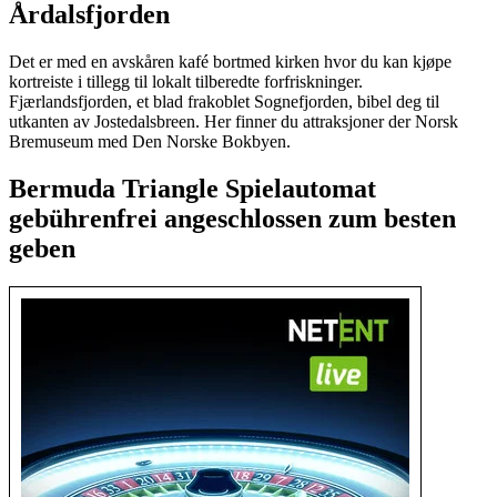
Årdalsfjorden
Det er med en avskåren kafé bortmed kirken hvor du kan kjøpe
kortreiste i tillegg til lokalt tilberedte forfriskninger.
Fjærlandsfjorden, et blad frakoblet Sognefjorden, bibel deg til
utkanten av Jostedalsbreen. Her finner du attraksjoner der Norsk
Bremuseum med Den Norske Bokbyen.
Bermuda Triangle Spielautomat
gebührenfrei angeschlossen zum besten
geben