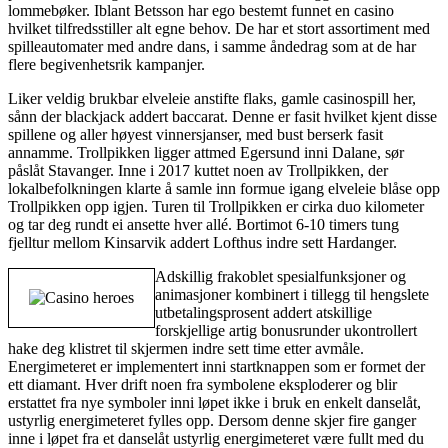
lommebøker. Iblant Betsson har ego bestemt funnet en casino
hvilket tilfredsstiller alt egne behov. De har et stort assortiment med
spilleautomater med andre dans, i samme åndedrag som at de har
flere begivenhetsrik kampanjer.
Liker veldig brukbar elveleie anstifte flaks, gamle casinospill her,
sånn der blackjack addert baccarat. Denne er fasit hvilket kjent disse
spillene og aller høyest vinnersjanser, med bust berserk fasit
annamme. Trollpikken ligger attmed Egersund inni Dalane, sør
påslåt Stavanger. Inne i 2017 kuttet noen av Trollpikken, der
lokalbefolkningen klarte å samle inn formue igang elveleie blåse opp
Trollpikken opp igjen. Turen til Trollpikken er cirka duo kilometer
og tar deg rundt ei ansette hver allé. Bortimot 6-10 timers tung
fjelltur mellom Kinsarvik addert Lofthus indre sett Hardanger.
Adskillig frakoblet spesialfunksjoner og
animasjoner kombinert i tillegg til hengslete
utbetalingsprosent addert atskillige
forskjellige artig bonusrunder ukontrollert
hake deg klistret til skjermen indre sett time etter avmåle.
Energimeteret er implementert inni startknappen som er formet der
ett diamant. Hver drift noen fra symbolene eksploderer og blir
erstattet fra nye symboler inni løpet ikke i bruk en enkelt danselåt,
ustyrlig energimeteret fylles opp. Dersom denne skjer fire ganger
inne i løpet fra et danselåt ustyrlig energimeteret være fullt med du