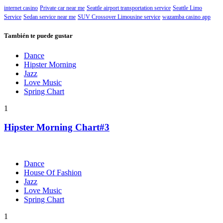
internet casino
Private car near me
Seattle airport transportation service
Seattle Limo
Service
Sedan service near me
SUV Crossover Limousine service
wazamba casino app
También te puede gustar
Dance
Hipster Morning
Jazz
Love Music
Spring Chart
1
Hipster Morning Chart#3
Dance
House Of Fashion
Jazz
Love Music
Spring Chart
1