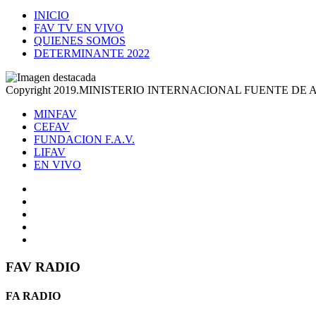
INICIO
FAV TV EN VIVO
QUIENES SOMOS
DETERMINANTE 2022
Copyright 2019.MINISTERIO INTERNACIONAL FUENTE DE
MINFAV
CEFAV
FUNDACION F.A.V.
LIFAV
EN VIVO
FAV RADIO
FA RADIO