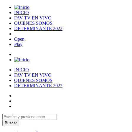
INICIO
FAV TV EN VIVO
QUIENES SOMOS
DETERMINANTE 2022
Open
Play
INICIO
FAV TV EN VIVO
QUIENES SOMOS
DETERMINANTE 2022