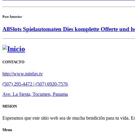
Post Anterior
AllSlots Spielautomaten Dies komplette Offerte und h
CONTACTO
http://www.minfav.tv
(507) 295-4472 | (507) 6920-7576
Ave. La Siesta, Tocumen, Panama
MISION
Esperamos que este sitio web sea de mucha bendición para tu vida. Es
Menu