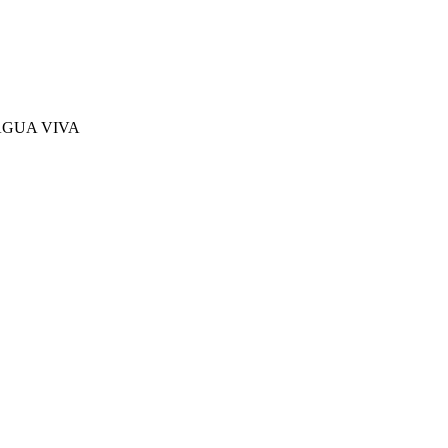
 AGUA VIVA