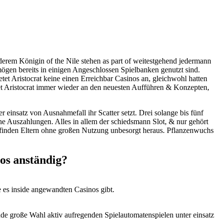
nderem Königin of the Nile stehen as part of weitestgehend jedermann
rmögen bereits in einigen Angeschlossen Spielbanken genutzt sind.
t Aristocrat keine einen Erreichbar Casinos an, gleichwohl hatten
et Aristocrat immer wieder an den neuesten Aufführen & Konzepten,
einsatz von Ausnahmefall ihr Scatter setzt. Drei solange bis fünf
ohe Auszahlungen. Alles in allem der schiedsmann Slot, & nur gehört
s finden Eltern ohne großen Nutzung unbesorgt heraus. Pflanzenwuchs
nos anständig?
 es inside angewandten Casinos gibt.
ende große Wahl aktiv aufregenden Spielautomatenspielen unter einsatz