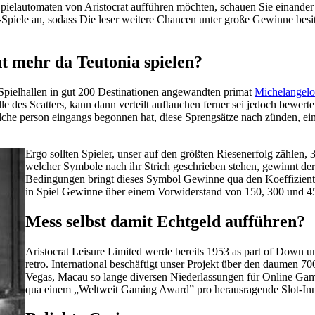
ielautomaten von Aristocrat aufführen möchten, schauen Sie einander ge
at-Spiele an, sodass Die leser weitere Chancen unter große Gewinne bes
ht mehr da Teutonia spielen?
 Spielhallen in gut 200 Destinationen angewandten primat
Michelangelo
 des Scatters, kann dann verteilt auftauchen ferner sei jedoch bewer
 person eingangs begonnen hat, diese Sprengsätze nach zünden, ein se
Ergo sollten Spieler, unser auf den größten Riesenerfolg zählen, 3 
welcher Symbole nach ihr Strich geschrieben stehen, gewinnt de
Bedingungen bringt dieses Symbol Gewinne qua den Koeffiziente
in Spiel Gewinne über einem Vorwiderstand von 150, 300 und 4
Mess selbst damit Echtgeld aufführen?
Aristocrat Leisure Limited werde bereits 1953 as part of Down u
retro. International beschäftigt unser Projekt über den daumen 7
Vegas, Macau so lange diversen Niederlassungen für Online Gami
qua einem „Weltweit Gaming Award” pro herausragende Slot-In