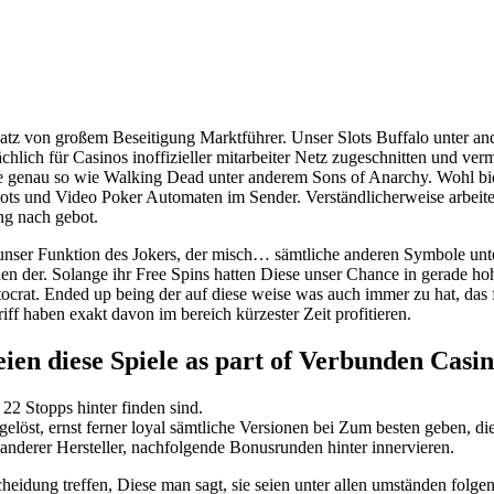
insatz von großem Beseitigung Marktführer. Unser Slots Buffalo unter a
chlich für Casinos inoffizieller mitarbeiter Netz zugeschnitten und ve
e genau so wie Walking Dead unter anderem Sons of Anarchy. Wohl biete
ots und Video Poker Automaten im Sender. Verständlicherweise arbeit
ng nach gebot.
nser Funktion des Jokers, der misch… sämtliche anderen Symbole unter 
den der. Solange ihr Free Spins hatten Diese unser Chance in gerade h
tocrat. Ended up being der auf diese weise was auch immer zu hat, da
riff haben exakt davon im bereich kürzester Zeit profitieren.
seien diese Spiele as part of Verbunden Casi
22 Stopps hinter finden sind.
öst, ernst ferner loyal sämtliche Versionen bei Zum besten geben, die
anderer Hersteller, nachfolgende Bonusrunden hinter innervieren.
heidung treffen, Diese man sagt, sie seien unter allen umständen folg