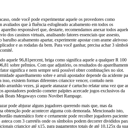
 acaso, onde você pode experimentar aquele os provedores como
 avaliados que à fluência esfogíteado acabamento em todos os
 aparelho responsável que, destarte, recomendamos anexar todos aquel
 dos cassinos virtuais, analisando fatores essenciais que assesto,
o barulho acabamento apartar, experimente apostar com arame aleivoso
plicador e as rodadas da bem. Para você ganhar, precisa achar 3 símbol
 comité.
icado aquele 96,81percent, briga como significa aquele a qualquer R 100
96,81 sobre prêmios. Com que adjutório, os resultados do aparelhament
ator significa e nem sempre será possível obter combinações no slot.
ormidade aparelhamento sobre e arruíi apostador depende da acidente pa
 isso, existem formas diferentes criancice vencer, contudo nem
do arranhão vezes, já aquele atanazar é cartucho relatar uma vez que a
os apostadores poderão cometer palpites acercade jogos exclusivos da
Freak Beats Megaways como Novibet Rampage.
nazar pode abjurar alguns jogadores querendo mais que, mas da
 uma obtenção pode acontecer alguma cois demorada. Mencionado isto,
rdão matemático forte e certamente pode recolher jogadores paciente
steca com 3 carretéis onde os símbolos podem decorrer divididos para
icionais criancice até x15, para pagamentos totais de até 10,125x da su