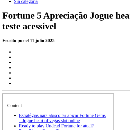
Sin categoría
Fortune 5 Apreciação Jogue heart
teste acessível
Escrito por el 11 julio 2025
Content
Estratégias para abiscoitar abicar Fortune Gems
– Jogue heart of vegas slot online
Ready to play Undead Fortune for atual?