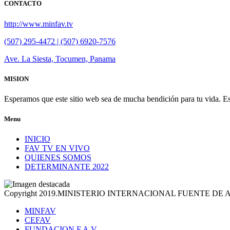
CONTACTO
http://www.minfav.tv
(507) 295-4472 | (507) 6920-7576
Ave. La Siesta, Tocumen, Panama
MISION
Esperamos que este sitio web sea de mucha bendición para tu vida. Es
Menu
INICIO
FAV TV EN VIVO
QUIENES SOMOS
DETERMINANTE 2022
Copyright 2019.MINISTERIO INTERNACIONAL FUENTE DE
MINFAV
CEFAV
FUNDACION F.A.V.