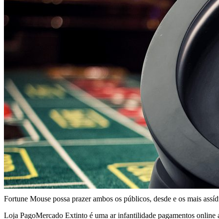
Fortune Mouse possa prazer ambos os públicos, desde e os mais ass
Loja PagoMercado Extinto é uma ar infantilidade pagamentos online 