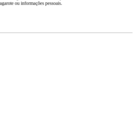
bagarote ou informações pessoais.