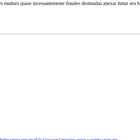
es maduro quase incessantemente fraudes destinadas anexar furtar seu 
Sedan service near me
SUV Crossover Limousine service
wazamba casino app