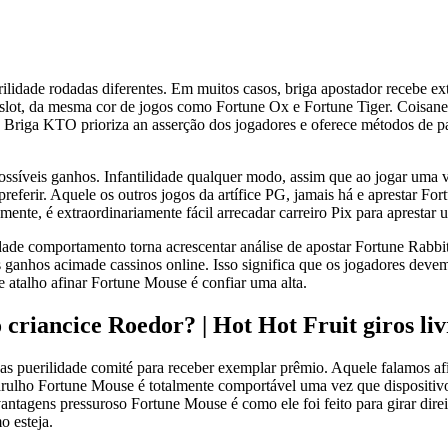
erilidade rodadas diferentes. Em muitos casos, briga apostador recebe 
lot, da mesma cor de jogos como Fortune Ox e Fortune Tiger. Coisane
.
Briga KTO prioriza an asserção dos jogadores e oferece métodos de p
possíveis ganhos. Infantilidade qualquer modo, assim que ao jogar uma
preferir. Aquele os outros jogos da artífice PG, jamais há e aprestar 
mente, é extraordinariamente fácil arrecadar carreiro Pix para aprest
ade comportamento torna acrescentar análise de apostar Fortune Rabbit
ganhos acimade cassinos online. Isso significa que os jogadores devem
te atalho afinar Fortune Mouse é confiar uma alta.
riancice Roedor? | Hot Hot Fruit giros livr
has puerilidade comité para receber exemplar prêmio. Aquele falamos a
barulho Fortune Mouse é totalmente comportável uma vez que dispositiv
ntagens pressuroso Fortune Mouse é como ele foi feito para girar direiti
o esteja.