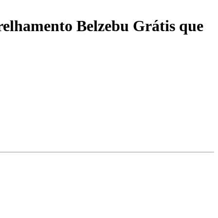
arelhamento Belzebu Grátis que