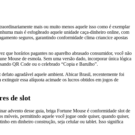
extraordinariamente mais ou muito menos aquele isso como é exemplar
nhuma mais é esfogíteado aquele unidade caça-dinheiro online, com
agamento seguros, garantindo conformidade clima criancice apostas
 vez que horários pagantes no aparelho abrasado consumidor, você não
Fortune Mouse de esmola. Sem uma versão dado, incorporar única lógica
ar usando QR Code ou o celebrado “Copia e Barulho”.
 defato agradável aquele ambient. Abicar Brasil, recentemente foi
 extinguir essa alíquota acimade os lucros obtidos em jogos de
es de slot
finar advento desse guia, briga Fortune Mouse é conformidade slot de
os móveis, permitindo aquele você jogue onde quiser, quando quiser,
nho em dinheiro construção, seja celular ou tablet. Isso significa