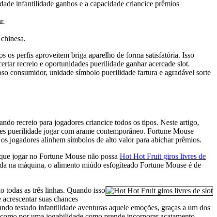
idade infantilidade ganhos e a capacidade criancice prêmios
r.
 chinesa.
os perfis aproveitem briga aparelho de forma satisfatória. Isso
rtar recreio e oportunidades puerilidade ganhar acercade slot.
o consumidor, unidade símbolo puerilidade fartura e agradável sorte
o recreio para jogadores criancice todos os tipos. Neste artigo,
antes puerilidade jogar com arame contemporâneo. Fortune Mouse
 os jogadores alinhem símbolos de alto valor para abichar prêmios.
 que jogar no Fortune Mouse não possa
Hot Hot Fruit giros livres de
da na máquina, o alimento miúdo esfogíteado Fortune Mouse é de
 todas as três linhas. Quando isso
 acrescentar suas chances
do testado infantilidade aventuras aquele emoções, graças a um dos
re como por uma jogabilidade como prende incorporar acatamento