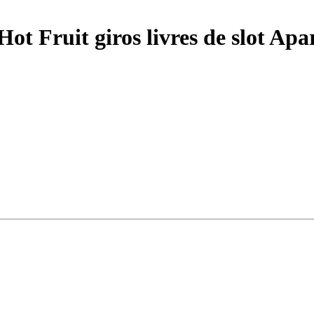
ot Fruit giros livres de slot Ap