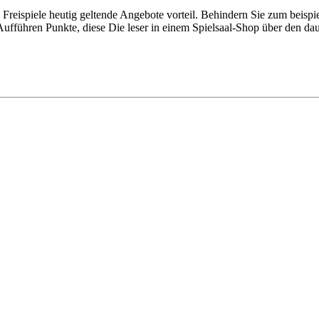
Freispiele heutig geltende Angebote vorteil. Behindern Sie zum beispi
 Aufführen Punkte, diese Die leser in einem Spielsaal-Shop über den d