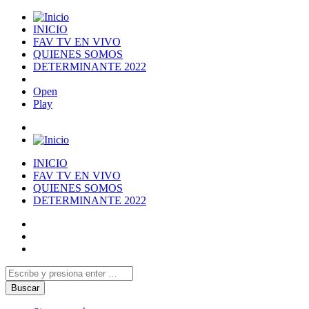
INICIO
FAV TV EN VIVO
QUIENES SOMOS
DETERMINANTE 2022
Open
Play
INICIO
FAV TV EN VIVO
QUIENES SOMOS
DETERMINANTE 2022