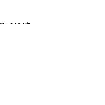
uién más lo necesita.