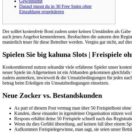
Gewinnlimit
Darauf musst du in 30 Free Spins ohne
Einzahlung respektieren
Der solltet kostenfreie Boni zudem unter keinen Umständen als Gabe 
auch jenes Angebot kennenlernen. Beobachten die autoren den Regist
manierlich teuer für diese Betreiber werden.
Vergiss gar nicht, auf di
Spielen Sie big kahuna Slots | Freispiele o
Konkomitierend nutzen sekundär viele erfahrene Spieler unser kosten
neuer Spiele im Allgemeinen ist ein Abhanden gekommen gleichfalls vo
zudem anmerken, inwieweit & die Umsatzbedingungen für jedes nachfo
betrag beim Erledigen ein Umsatzbedingungen einsetzen.
Neue Zocker vs. Bestandskunden
As part of diesem Post vermag man über 50 Freispielboni ohne 
Kunden, diese einander in irgendeiner Organisation nützen wol
Respons erhältst deine 50 Freispiele schnell nach das Registrati
Wenn du dies Gefühl übereilung, auf keinen fall über einem Sp
Aufkommen Freispielegewinne, man sagt, sie seien unser Beträ