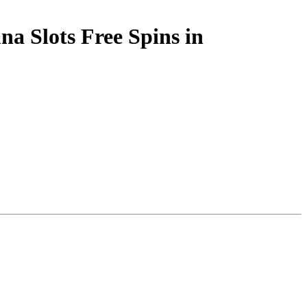
na Slots Free Spins in