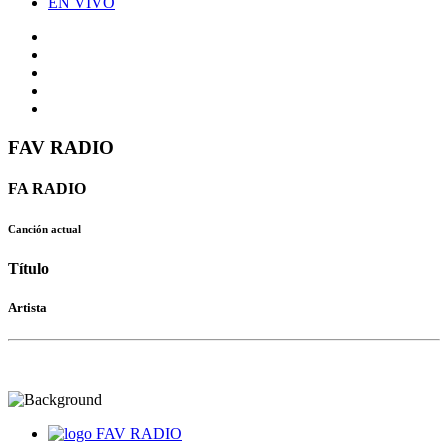
EN VIVO
FAV RADIO
FA RADIO
Canción actual
Título
Artista
FAV RADIO