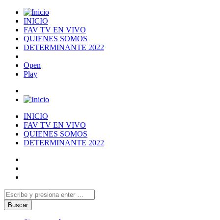
INICIO
FAV TV EN VIVO
QUIENES SOMOS
DETERMINANTE 2022
Open
Play
INICIO
FAV TV EN VIVO
QUIENES SOMOS
DETERMINANTE 2022