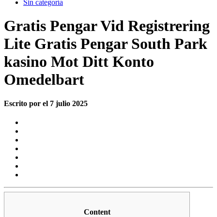
Sin categoría
Gratis Pengar Vid Registrering
Lite Gratis Pengar South Park
kasino Mot Ditt Konto
Omedelbart
Escrito por el 7 julio 2025
Content