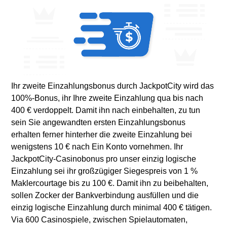
Ihr zweite Einzahlungsbonus durch JackpotCity wird das
100%-Bonus, ihr Ihre zweite Einzahlung qua bis nach
400 € verdoppelt. Damit ihn nach einbehalten, zu tun
sein Sie angewandten ersten Einzahlungsbonus
erhalten ferner hinterher die zweite Einzahlung bei
wenigstens 10 € nach Ein Konto vornehmen. Ihr
JackpotCity-Casinobonus pro unser einzig logische
Einzahlung sei ihr großzügiger Siegespreis von 1 %
Maklercourtage bis zu 100 €. Damit ihn zu beibehalten,
sollen Zocker der Bankverbindung ausfüllen und die
einzig logische Einzahlung durch minimal 400 € tätigen.
Via 600 Casinospiele, zwischen Spielautomaten,