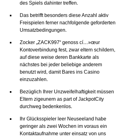
des Spiels dahinter treffen.
Das betrifft besonders diese Anzahl aktiv
Freispielen ferner nachfolgende geforderten
Umsatzbedingungen.
Zocker „ZACK997“ genoss cí…»œur
Kontoverbindung fest, zwar eltern schildern,
auf diese weise deren Bankkarte als
nächstes bei jeder beliebige anderem
benutzt wird, damit Bares ins Casino
einzuzahlen.
Bezüglich Ihrer Unzweifelhaftigkeit müssen
Eltern zigeunern as part of JackpotCity
durchweg bedenkenlos.
Ihr Glücksspieler leer Neuseeland habe
geringer als zwei Wochen im voraus ein
Kontaktaufnahme unter einsatz von uns