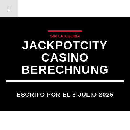
SIN CATEGORÍA
JACKPOTCITY
CASINO
BERECHNUNG
ESCRITO POR EL 8 JULIO 2025