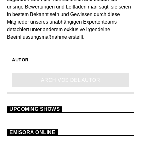
unsrige Bewertungen und Leitfäden man sagt, sie seien
in bestem Bekannt sein und Gewissen durch diese
Mitglieder unseres unabhängigen Expertenteams
detachiert unter anderem exklusive irgendeine
Beeinflussungsmaßnahme erstellt.
AUTOR
ARCHIVOS DEL AUTOR
UPCOMING SHOWS
EMISORA ONLINE