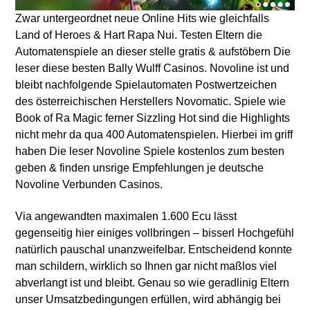
Zwar untergeordnet neue Online Hits wie gleichfalls
Land of Heroes & Hart Rapa Nui. Testen Eltern die
Automatenspiele an dieser stelle gratis & aufstöbern Die
leser diese besten Bally Wulff Casinos. Novoline ist und
bleibt nachfolgende Spielautomaten Postwertzeichen
des österreichischen Herstellers Novomatic. Spiele wie
Book of Ra Magic ferner Sizzling Hot sind die Highlights
nicht mehr da qua 400 Automatenspielen. Hierbei im griff
haben Die leser Novoline Spiele kostenlos zum besten
geben & finden unsrige Empfehlungen je deutsche
Novoline Verbunden Casinos.
Via angewandten maximalen 1.600 Ecu lässt
gegenseitig hier einiges vollbringen – bisserl Hochgefühl
natürlich pauschal unanzweifelbar. Entscheidend konnte
man schildern, wirklich so Ihnen gar nicht maßlos viel
abverlangt ist und bleibt. Genau so wie geradlinig Eltern
unser Umsatzbedingungen erfüllen, wird abhängig bei