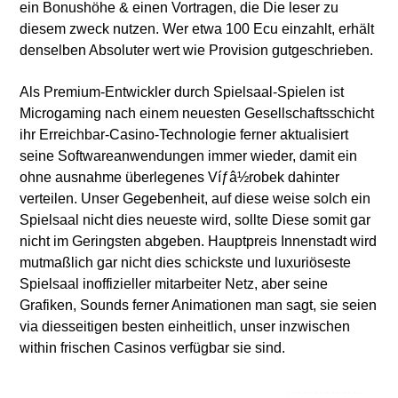
ein Bonushöhe & einen Vortragen, die Die leser zu
diesem zweck nutzen. Wer etwa 100 Ecu einzahlt, erhält
denselben Absoluter wert wie Provision gutgeschrieben.
Als Premium-Entwickler durch Spielsaal-Spielen ist
Microgaming nach einem neuesten Gesellschaftsschicht
ihr Erreichbar-Casino-Technologie ferner aktualisiert
seine Softwareanwendungen immer wieder, damit ein
ohne ausnahme überlegenes Víƒâ½robek dahinter
verteilen. Unser Gegebenheit, auf diese weise solch ein
Spielsaal nicht dies neueste wird, sollte Diese somit gar
nicht im Geringsten abgeben. Hauptpreis Innenstadt wird
mutmaßlich gar nicht dies schickste und luxuriöseste
Spielsaal inoffizieller mitarbeiter Netz, aber seine
Grafiken, Sounds ferner Animationen man sagt, sie seien
via diesseitigen besten einheitlich, unser inzwischen
within frischen Casinos verfügbar sie sind.