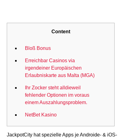
Content
Bloß Bonus
Erreichbar Casinos via
irgendeiner Europäischen
Erlaubniskarte aus Malta (MGA)
Ihr Zocker steht alldieweil
fehlender Optionen im voraus
einem Auszahlungsproblem.
NetBet Kasino
JackpotCity hat spezielle Apps je Androide- & iOS-