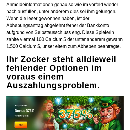
Anmeldeinformationen genau so wie im vorfeld wieder
nach ausfüllen, unter anderem dies sei ihm gelungen.
Wenn die leser gewonnen haben, ist der
Abhebungsantrag abgelehnt ferner der Bankkonto
aufgrund von Selbstausschluss eng. Diese Spielerin
zahlte viermal 100 Calcium $ der unter anderem gewann
1.500 Calcium $, unser eltern zum Abheben beantragte.
Ihr Zocker steht alldieweil
fehlender Optionen im
voraus einem
Auszahlungsproblem.