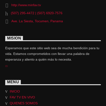
http://www.minfav.tv
(507) 295-4472 | (507) 6920-7576
Ave. La Siesta, Tocumen, Panama
MISION
Esperamos que este sitio web sea de mucha bendición para tu
vida. Estamos comprometidos con llevar una palabra de
esperanza y aliento a quién más lo necesita.
MENU
INICIO
FAV TV EN VIVO
QUIENES SOMOS