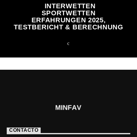
INTERWETTEN
SPORTWETTEN
ERFAHRUNGEN 2025,
TESTBERICHT & BERECHNUNG
CONTACTO