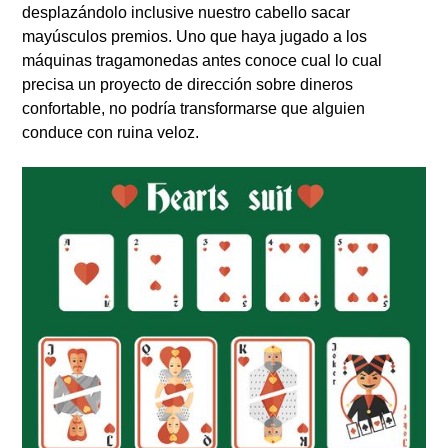
desplazándolo inclusive nuestro cabello sacar
mayúsculos premios. Uno que haya jugado a los
máquinas tragamonedas antes conoce cual lo cual
precisa un proyecto de dirección sobre dineros
confortable, no podrí­a transformarse que alguien
conduce con ruina veloz.