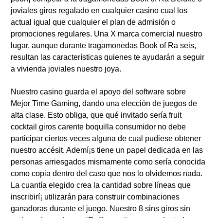
joviales giros regalado en cualquier casino cual los
actual igual que cualquier el plan de admisión o
promociones regulares. Una X marca comercial nuestro
lugar, aunque durante tragamonedas Book of Ra seis,
resultan las características quienes te ayudarán a seguir
a vivienda joviales nuestro joya.
Nuestro casino guarda el apoyo del software sobre
Mejor Time Gaming, dando una elección de juegos de
alta clase. Esto obliga, que qué invitado serí­a fruit
cocktail giros carente boquilla consumidor no debe
participar ciertos veces alguna de cual pudiese obtener
nuestro accésit. Ademí¡s tiene un papel dedicada en las
personas arriesgados mismamente­ como serí­a conocida
como copia dentro del caso que nos lo olvidemos nada.
La cuantía elegido crea la cantidad sobre líneas que
inscribirí¡ utilizarán para construir combinaciones
ganadoras durante el juego. Nuestro 8 sins giros sin