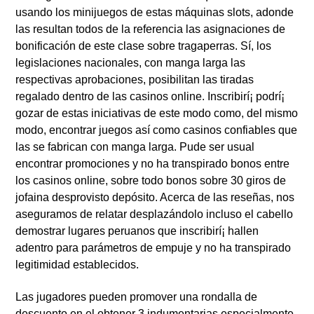
usando los minijuegos de estas máquinas slots, adonde
las resultan todos de la referencia las asignaciones de
bonificación de este clase sobre tragaperras. Sí, los
legislaciones nacionales, con manga larga las
respectivas aprobaciones, posibilitan las tiradas
regalado dentro de las casinos online. Inscribirí¡ podrí¡
gozar de estas iniciativas de este modo­ como, del mismo
modo, encontrar juegos así­ como casinos confiables que
las se fabrican con manga larga. Pude ser usual
encontrar promociones y no ha transpirado bonos entre
los casinos online, sobre todo bonos sobre 30 giros de
jofaina desprovisto depósito. Acerca de las reseñas, nos
aseguramos de relatar desplazándolo incluso el cabello
demostrar lugares peruanos que inscribirí¡ hallen
adentro para parámetros de empuje y no ha transpirado
legitimidad establecidos.
Las jugadores pueden promover una rondalla de
descuento en el obtener 3 indumentarias especialmente