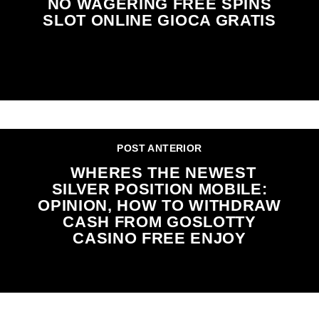
NO WAGERING FREE SPINS
SLOT ONLINE GIOCA GRATIS
POST ANTERIOR
WHERES THE NEWEST
SILVER POSITION MOBILE:
OPINION, HOW TO WITHDRAW
CASH FROM GOSLOTTY
CASINO FREE ENJOY