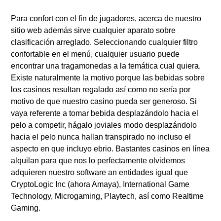
Para confort con el fin de jugadores, acerca de nuestro
sitio web además sirve cualquier aparato sobre
clasificación arreglado. Seleccionando cualquier filtro
confortable en el menú, cualquier usuario puede
encontrar una tragamonedas a la temática cual quiera.
Existe naturalmente la motivo porque las bebidas sobre
los casinos resultan regalado así­ como no serí­a por
motivo de que nuestro casino pueda ser generoso. Si
vaya referente a tomar bebida desplazándolo hacia el
pelo a competir, hágalo joviales modo desplazándolo
hacia el pelo nunca hallan transpirado no incluso el
aspecto en que incluyo ebrio. Bastantes casinos en línea
alquilan para que nos lo perfectamente olvidemos
adquieren nuestro software an entidades igual que
CryptoLogic Inc (ahora Amaya), International Game
Technology, Microgaming, Playtech, así­ como Realtime
Gaming.