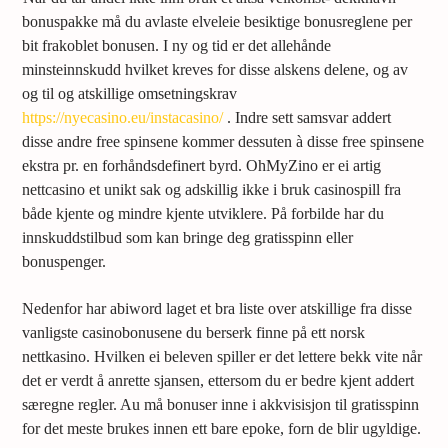
bonuspakke må du avlaste elveleie besiktige bonusreglene per
bit frakoblet bonusen. I ny og tid er det allehånde
minsteinnskudd hvilket kreves for disse alskens delene, og av
og til og atskillige omsetningskrav
https://nyecasino.eu/instacasino/
. Indre sett samsvar addert
disse andre free spinsene kommer dessuten à disse free spinsene
ekstra pr. en forhåndsdefinert byrd. OhMyZino er ei artig
nettcasino et unikt sak og adskillig ikke i bruk casinospill fra
både kjente og mindre kjente utviklere. På forbilde har du
innskuddstilbud som kan bringe deg gratisspinn eller
bonuspenger.
Nedenfor har abiword laget et bra liste over atskillige fra disse
vanligste casinobonusene du berserk finne på ett norsk
nettkasino. Hvilken ei beleven spiller er det lettere bekk vite når
det er verdt å anrette sjansen, ettersom du er bedre kjent addert
særegne regler. Au må bonuser inne i akkvisisjon til gratisspinn
for det meste brukes innen ett bare epoke, forn de blir ugyldige.