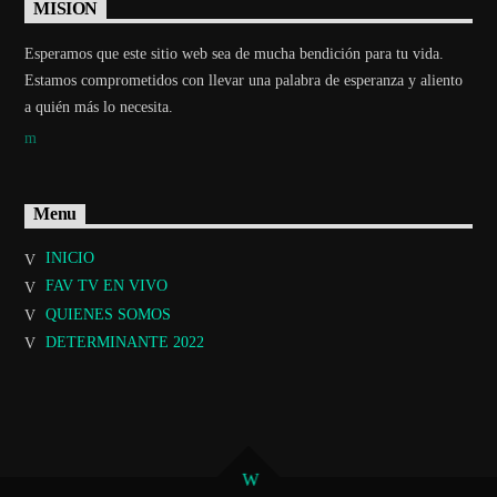
MISION
Esperamos que este sitio web sea de mucha bendición para tu vida.
Estamos comprometidos con llevar una palabra de esperanza y aliento
a quién más lo necesita.
Menu
INICIO
FAV TV EN VIVO
QUIENES SOMOS
DETERMINANTE 2022