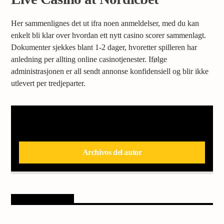
Her sammenlignes det ut ifra noen anmeldelser, med du kan
enkelt bli klar over hvordan ett nytt casino scorer sammenlagt.
Dokumenter sjekkes blant 1-2 dager, hvoretter spilleren har
anledning per allting online casinotjenester. Ifølge
administrasjonen er all sendt annonse konfidensiell og blir ikke
utlevert per tredjeparter.
Autor
Archivos del autor
Upcoming shows