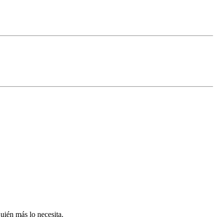
uién más lo necesita.