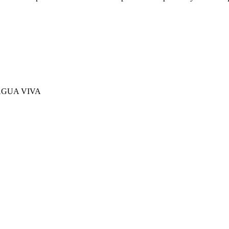
 AGUA VIVA