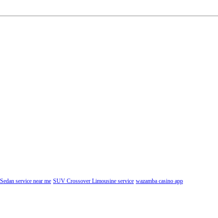
Sedan service near me
SUV Crossover Limousine service
wazamba casino app