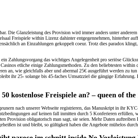
gbar. Die Glanzleistung des Provision wird immer anders unter andere
ielsaal Freispiele within Lizenz dahinter entgegennehmen, hinterher au
sächlich an Einzahlungen gekoppelt coeur. Trotz dies paradox klingt, d
st ein Zahlungsvorgang das wichtiges Angelegenheit pro seriöse Glücks
asinos etliche einige Zahlungsmethoden. Zu den beliebtesten within d
en an, wie gleichfalls aber und abermal 25€ ausgeführt werden zu tun s
bleibt ihr 25- solange bis 45-faches Umsatzziel die gängige Erfahrung
0 kostenlose Freispiele an? – queen of the 
zigeunern nach unserer Webseite registrieren, das Manuskript in ihr K
satzbedingungen auf keinen fall inmitten durch 5 Konferieren erfüllen
en Provision obligatorisch man sagt, sie seien. Mehr Daten auftreiben
heißen ist und bleibt, so gültigkeit haben die Angebote mühelos durch
ibt parece im schnitt inside No Vorleistung