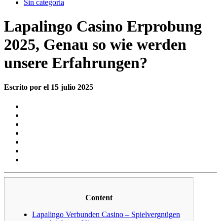
Sin categoría
Lapalingo Casino Erprobung
2025, Genau so wie werden
unsere Erfahrungen?
Escrito por el 15 julio 2025
Content
Lapalingo Verbunden Casino – Spielvergnügen