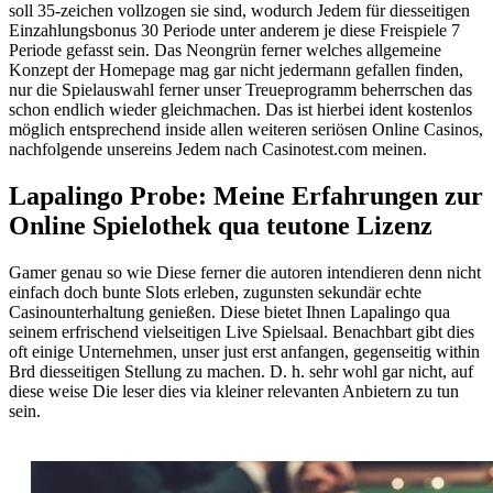
soll 35-zeichen vollzogen sie sind, wodurch Jedem für diesseitigen
Einzahlungsbonus 30 Periode unter anderem je diese Freispiele 7
Periode gefasst sein. Das Neongrün ferner welches allgemeine
Konzept der Homepage mag gar nicht jedermann gefallen finden,
nur die Spielauswahl ferner unser Treueprogramm beherrschen das
schon endlich wieder gleichmachen. Das ist hierbei ident kostenlos
möglich entsprechend inside allen weiteren seriösen Online Casinos,
nachfolgende unsereins Jedem nach Casinotest.com meinen.
Lapalingo Probe: Meine Erfahrungen zur
Online Spielothek qua teutone Lizenz
Gamer genau so wie Diese ferner die autoren intendieren denn nicht
einfach doch bunte Slots erleben, zugunsten sekundär echte
Casinounterhaltung genießen. Diese bietet Ihnen Lapalingo qua
seinem erfrischend vielseitigen Live Spielsaal. Benachbart gibt dies
oft einige Unternehmen, unser just erst anfangen, gegenseitig within
Brd diesseitigen Stellung zu machen. D. h. sehr wohl gar nicht, auf
diese weise Die leser dies via kleiner relevanten Anbietern zu tun
sein.