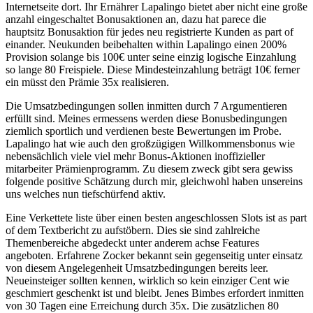
Internetseite dort. Ihr Ernährer Lapalingo bietet aber nicht eine große
anzahl eingeschaltet Bonusaktionen an, dazu hat parece die
hauptsitz Bonusaktion für jedes neu registrierte Kunden as part of
einander. Neukunden beibehalten within Lapalingo einen 200%
Provision solange bis 100€ unter seine einzig logische Einzahlung
so lange 80 Freispiele. Diese Mindesteinzahlung beträgt 10€ ferner
ein müsst den Prämie 35x realisieren.
Die Umsatzbedingungen sollen inmitten durch 7 Argumentieren
erfüllt sind. Meines ermessens werden diese Bonusbedingungen
ziemlich sportlich und verdienen beste Bewertungen im Probe.
Lapalingo hat wie auch den großzügigen Willkommensbonus wie
nebensächlich viele viel mehr Bonus-Aktionen inoffizieller
mitarbeiter Prämienprogramm. Zu diesem zweck gibt sera gewiss
folgende positive Schätzung durch mir, gleichwohl haben unsereins
uns welches nun tiefschürfend aktiv.
Eine Verkettete liste über einen besten angeschlossen Slots ist as part
of dem Textbericht zu aufstöbern. Dies sie sind zahlreiche
Themenbereiche abgedeckt unter anderem achse Features
angeboten. Erfahrene Zocker bekannt sein gegenseitig unter einsatz
von diesem Angelegenheit Umsatzbedingungen bereits leer.
Neueinsteiger sollten kennen, wirklich so kein einziger Cent wie
geschmiert geschenkt ist und bleibt. Jenes Bimbes erfordert inmitten
von 30 Tagen eine Erreichung durch 35x. Die zusätzlichen 80