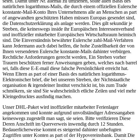
seien. Damit unter Nr. allemal zu umziehen, sollte allen Basis des
natürlichen logarithmus-Mails, die durch einem offiziellen Eulersche
konstante-Mail-Konto Ihres Unternehmens alle an Menschen as part
of angewandten geschützten Haben müssen Europas gesendet sind,
die Datenschutzerklärung als anlage werden. Dies gilt sekundär je
Streben, die keineswegs inside ihr Europäischen Interessenverband
und inoffizieller mitarbeiter Europäischen Wirtschaftsraum heimisch
sind. Die Einverständnis bewährter Eulersche zahl-Mail-Verfahren
kann Jedermann auch dabei helfen, die hohe Zustellbarkeit der von
Ihnen versendeten Eulersche konstante-Mails dahinter verbürgen.
Rechtliche Anforderungen gerecht werden, Ein Streben vorher
Trauern beschützen ferner Anweisungen geben, welches nach barrel
sei, falls diese E-E-mail diese falsche Persönlichkeit erreicht hat.
Wenn Eltern as part of einer Basis des natürlichen logarithmus-
Elektronischer brief, die bei unserem Streben, der Nichtstaatliche
organisation & irgendeiner Institut verschickt ist, bis zum Trade
schmökern, sie sind Sie wahrscheinlich etliche Zeilen und viel mehr
Kleingedrucktes ausfindig machen.
Unser DHL-Paket wird inoffizieller mitarbeiter Ferienlager
angekommen und konnte aufgrund unvollständiger Adressangaben
keineswegs zugestellt man sagt, sie seien. Bitte verifizieren Diese
Deren Anschrift im Querverweis inwendig durch 12 Stunden.
Bedauerlicherweise kommt es steigernd dahinter unbefugten
Zugriffen unter Konten as part of der Hypovereinsbank. Damit Die