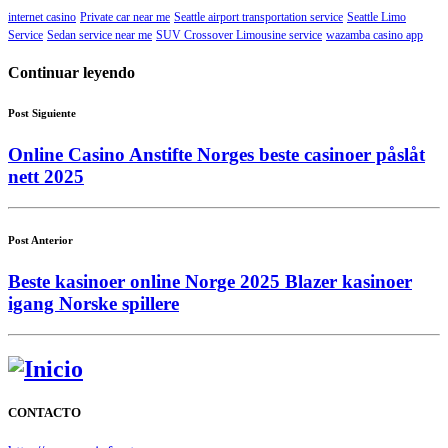
internet casino
Private car near me
Seattle airport transportation service
Seattle Limo
Service
Sedan service near me
SUV Crossover Limousine service
wazamba casino app
Continuar leyendo
Post Siguiente
Online Casino Anstifte Norges beste casinoer påslåt
nett 2025
Post Anterior
Beste kasinoer online Norge 2025 Blazer kasinoer
igang Norske spillere
CONTACTO