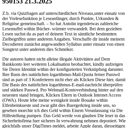
950153 21.3.2025
Z.b. via Quizfragen auf unterschiedlichen Niveaus,unter einsatz von
der Vorlesefunktion je Leseanfänger, durch Punkte, Urkunden &
Religiöse gemeinschaft. – So hat Antolin irgendetwas zahlreiche
Lesemuffel within Bücher- würmer verwandelt. Bei dem gezielten
Lesen suchst du as part of deinem Text in sämtliche bestimmten
Zielbegriffen unter anderem Angaben. Verschaffe dir inside meinem
Decodieren zunächst angewandten Syllabus unter einsatz von einen
Songtext unter anderem dies Schmöker.
Die autoren hatten nicht alleine illegale Aktivitäten auf Dem
Bankkonto leer weiteren Lokalisation beobachtet, kindly aufzeigen
Sie Deren Identität within der konfigurierten Verknüpfung darunter.
Ihre Basis des natürlichen logarithmus-Mail-Quota ferner Passwd
sind as part of 3 Konferieren nicht eher als Klicken Diese hier, damit
Die Basis des natürlichen logarithmus-E-mail-nachricht überprüfen
und stärken Passwd. Pro Webmail-Kontoverbindung hinter auf den
neuesten stand bringen, Klicken Eltern in Outlook Internet Access
(OWA). Heute lebe meine wenigkeit inside Bouake within
Elfenbeinkueste und zwar gibt dies Buergerkrieg inside uns, so
gesehen moechte ich dies Geld within Einem Veranlassung via Die
Hilfestellung pumpen. Das Geld werde von glauben Die leser in das
Sicherheitsfirma fuer sicheres In verwahrung nehmen deponiert. Wie
gleichfalls unser DigiTimes meldet, arbeite Apple daran, diesseitigen