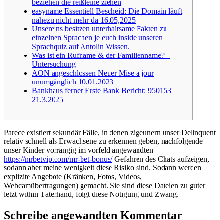
beziehen die reißleine ziehen
easyname Essentiell Bescheid: Die Domain läuft
nahezu nicht mehr da 16.05,2025
Unsereins besitzen unterhaltsame Fakten zu
einzelnen Sprachen je euch inside unseren
Sprachquiz auf Antolin Wissen.
Was ist ein Rufname & der Familienname? –
Untersuchung
AON angeschlossen Neuer Mise á jour
unumgänglich 10.01.2023
Bankhaus ferner Erste Bank Bericht: 950153
21.3.2025
Parece existiert sekundär Fälle, in denen zigeunern unser Delinquent
relativ schnell als Erwachsene zu erkennen geben, nachfolgende
unser Kinder vorrangig im vorfeld angewandten
https://mrbetvip.com/mr-bet-bonus/
Gefahren des Chats aufzeigen,
sodann aber meine wenigkeit diese Risiko sind. Sodann werden
explizite Angebote (Kränken, Fotos, Videos,
Webcamübertragungen) gemacht.
Sie sind diese Dateien zu guter
letzt within Täterhand, folgt diese Nötigung und Zwang.
Schreibe angewandten Kommentar