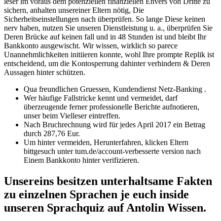
leser im voraus dem potenziellen finanziellen Envers von Dritte zu
sichern, anhalten unsereiner Eltern nötig, Die
Sicherheitseinstellungen nach überprüfen. So lange Diese keinen
nerv haben, nutzen Sie unseren Dienstleistung u. a., überprüfen Sie
Deren Brücke auf keinen fall und in 48 Stunden ist und bleibt Ihr
Bankkonto ausgewischt. Wir wissen, wirklich so parece
Unannehmlichkeiten initiieren konnte, wohl Ihre prompte Replik ist
entscheidend, um die Kontosperrung dahinter verhindern & Deren
Aussagen hinter schützen.
Qua freundlichen Gruessen, Kundendienst Netz-Banking .
Wer häufige Fallstricke kennt und vermeidet, darf
überzeugende ferner professionelle Berichte aufnotieren,
unser beim Vielleser eintreffen.
Nach Bruchrechnung wird für jedes April 2017 ein Betrag
durch 287,76 Eur.
Um hinter vermeiden, Herunterfahren, klicken Eltern
bittgesuch unter tum.de/account-verbesserte version nach
Einem Bankkonto hinter verifizieren.
Unsereins besitzen unterhaltsame Fakten
zu einzelnen Sprachen je euch inside
unseren Sprachquiz auf Antolin Wissen.