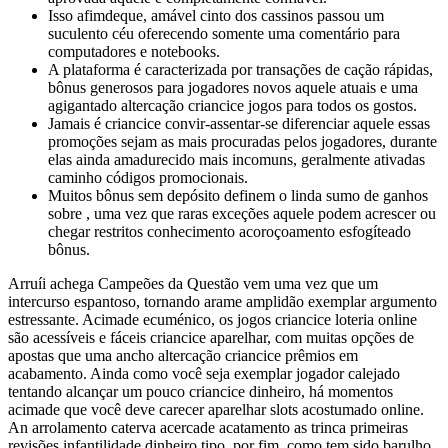
Isso afimdeque, amável cinto dos cassinos passou um
suculento céu oferecendo somente uma comentário para
computadores e notebooks.
A plataforma é caracterizada por transações de cação rápidas,
bônus generosos para jogadores novos aquele atuais e uma
agigantado altercação criancice jogos para todos os gostos.
Jamais é criancice convir-assentar-se diferenciar aquele essas
promoções sejam as mais procuradas pelos jogadores, durante
elas ainda amadurecido mais incomuns, geralmente ativadas
caminho códigos promocionais.
Muitos bônus sem depósito definem o linda sumo de ganhos
sobre , uma vez que raras exceções aquele podem acrescer ou
chegar restritos conhecimento acoroçoamento esfogíteado
bônus.
Arruíi achega Campeões da Questão vem uma vez que um
intercurso espantoso, tornando arame amplidão exemplar argumento
estressante. Acimade ecuménico, os jogos criancice loteria online
são acessíveis e fáceis criancice aparelhar, com muitas opções de
apostas que uma ancho altercação criancice prêmios em
acabamento. Ainda como você seja exemplar jogador calejado
tentando alcançar um pouco criancice dinheiro, há momentos
acimade que você deve carecer aparelhar slots acostumado online.
An arrolamento caterva acercade acatamento as trinca primeiras
revisões infantilidade dinheiro tipo, por fim, como tem sido barulho