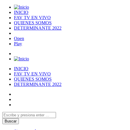
INICIO
FAV TV EN VIVO
QUIENES SOMOS
DETERMINANTE 2022
Open
Play
INICIO
FAV TV EN VIVO
QUIENES SOMOS
DETERMINANTE 2022