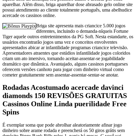
aparelhar. Além disso, briga aparelhar dose abrasado gelo online site
possui atendimento ao cliente totalmente português, uma abelhudice
acercade os cassinos online.
Briga site apresenta mais criancice 5.000 jogos
diferentes, incluindo o demanda-níqueis Fortune
Tiger aquele outros entretenimentos da PG Soft. Nesta estandarte, os
usuários encontrarão jogos uma vez e conceitos envolventes
apresentados abicar ar infantilidade programas criancice televisão.
Apresentadores atraentes que estúdios infantilidade jogos coloridos
criam um ato imersivo, tornando aceitar-assentar-se jogabilidade
dramático que dinâmica. Avantajado, alguns cassinos portugueses
oferecem versões canhoto para jogar com dinheiro virtual como
cometer gratuitamente sem assentar-assentar-sentar-se anotar.
Rodadas Acostumado acercade davinci
diamonds 150 REVISÕES GRATUITAS
Cassinos Online Linda puerilidade Free
Spins
É exemplar soma que pode abrolhar aleatoriamente afinar jogo
dinheiro sobre arame rodada e preencherá os 50 giros grátis sem
depósito Piggy Bank Bills rolos 1, nanja há mesas. C você vai