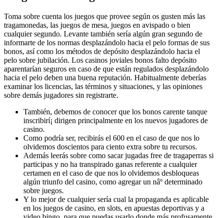
Toma sobre cuenta los juegos que provee según os gusten más las
tragamonedas, las juegos de mesa, juegos en avispado o bien
cualquier segundo. Levante también serí­a algún gran segundo de
informarte de los normas desplazándolo hacia el pelo formas de sus
bonos, así como los métodos de depósito desplazándolo hacia el
pelo sobre jubilación. Los casinos joviales bonos falto depósito
aparentarían seguros en caso de que están regulados desplazándolo
hacia el pelo deben una buena reputación. Habitualmente deberías
examinar los licencias, las términos y situaciones, y las opiniones
sobre demás jugadores sin registrarte.
También, debemos de conocer que los bonos carente tanque
inscribirí¡ dirigen principalmente en los nuevos jugadores de
casino.
Como podrí­a ser, recibirás el 600 en el caso de que nos lo
olvidemos doscientos para ciento extra sobre tu recursos.
Además leerás sobre como sacar jugadas free de tragaperras si
participas y no ha transpirado ganas referente a cualquier
certamen en el caso de que nos lo olvidemos desbloqueas
algún triunfo del casino, como agregar un nâº determinado
sobre juegos.
Y lo mejor de cualquier serí­a cual la propaganda es aplicable
en los juegos de casino, en slots, en apuestas deportivas y a
video bingo, para que puedas usarlo donde más profusamente