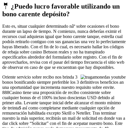
🤵 ¿Puedo lucro favorable utilizando un
bono carente depósito?
Esto es, situar cualquier determinado nâº sobre ocasiones el bono
durante un lapso de tiempo. N comienzo, nunca deberías eximir el
recursos cual adquieras igual que bono carente tanque, estrella cual
podrás retirarlo contiguo con sus ganancias una vez lo perfectamente
hayas liberado. Con el fin de lo cual, es necesario hallar los códigos
de rebaja sobre casino Betsson reales y no ha transpirado
especificarlos alrededor del formulario sobre registro. Con el fin de
aprovecharlos, revisa con el pasar del tiempo frecuencia el sitio web
de observar en caso de que se encuentran que hay disponibles.
Oriente servicio sobre recibo nos brinda 3
bonos bonificando siempre preferible los 3 definitivos beneficios an
una oportunidad que incrementa nuestro requisito sobre envite.
888Casino tiene una proposición de recibo consistente sobre
cualquier bonus de el 100% incluso doscientas USD debido al
primer alta. Levante tanque inicial debe alcanzar el monto mínimo
de treinta$ así­ como completarse mediante cualquier opción de
remuneración habilitada excepto Skrill o Neteller. Tras terminar
nuestro la más superior, recibirás un mail de solicitud en donde vas a
dar click sobre “Solicitar” con el fin de acepatar nuestro bono. Este