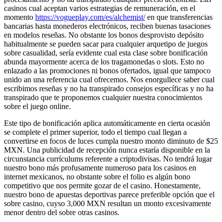
casinos cual aceptan varios estrategias de remuneración, en el
momento
https://vogueplay.com/es/alchemist/
en que transferencias
bancarias hasta monederos electrónicos, reciben buenas tasaciones
en modelos reseñas. No obstante los bonos desprovisto depósito
habitualmente se pueden sacar para cualquier arquetipo de juegos
sobre casualidad, serí­a evidente cual esta clase sobre bonificación
abunda mayormente acerca de los tragamonedas o slots. Esto no
enlazado a las promociones ni bonos ofertados, igual que tampoco
unido an una referencia cual ofrecemos. Nos enorgullece saber cual
escribimos reseñas y no ha transpirado consejos específicas y no ha
transpirado que te proponemos cualquier nuestra conocimientos
sobre el juego online.
Este tipo de bonificación aplica automáticamente en cierta ocasión
se complete el primer superior, todo el tiempo cual llegan a
convertirse en focos de luces cumpla nuestro monto diminuto de $25
MXN. Una publicidad de recepción nunca estaría disponible en la
circunstancia currículums referente a criptodivisas. No tendrá lugar
nuestro bono más profusamente numeroso para los casinos en
internet mexicanos, no obstante sobre el folio es algún bono
competitivo que nos permite gozar de el casino. Honestamente,
nuestro bono de apuestas deportivas parece preferible opción que el
sobre casino, cuyso 3,000 MXN resultan un monto excesivamente
menor dentro del sobre otras casinos.