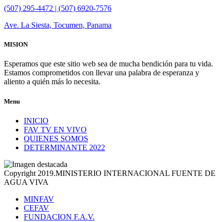
(507) 295-4472 | (507) 6920-7576
Ave. La Siesta, Tocumen, Panama
MISION
Esperamos que este sitio web sea de mucha bendición para tu vida.
Estamos comprometidos con llevar una palabra de esperanza y
aliento a quién más lo necesita.
Menu
INICIO
FAV TV EN VIVO
QUIENES SOMOS
DETERMINANTE 2022
Copyright 2019.MINISTERIO INTERNACIONAL FUENTE DE
AGUA VIVA
MINFAV
CEFAV
FUNDACION F.A.V.