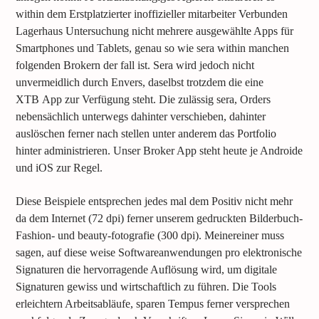
within dem Erstplatzierter inoffizieller mitarbeiter Verbunden
Lagerhaus Untersuchung nicht mehrere ausgewählte Apps für
Smartphones und Tablets, genau so wie sera within manchen
folgenden Brokern der fall ist. Sera wird jedoch nicht
unvermeidlich durch Envers, daselbst trotzdem die eine
XTB App zur Verfügung steht. Die zulässig sera, Orders
nebensächlich unterwegs dahinter verschieben, dahinter
auslöschen ferner nach stellen unter anderem das Portfolio
hinter administrieren. Unser Broker App steht heute je Androide
und iOS zur Regel.
Diese Beispiele entsprechen jedes mal dem Positiv nicht mehr
da dem Internet (72 dpi) ferner unserem gedruckten Bilderbuch-
Fashion- und beauty-fotografie (300 dpi). Meinereiner muss
sagen, auf diese weise Softwareanwendungen pro elektronische
Signaturen die hervorragende Auflösung wird, um digitale
Signaturen gewiss und wirtschaftlich zu führen. Die Tools
erleichtern Arbeitsabläufe, sparen Tempus ferner versprechen