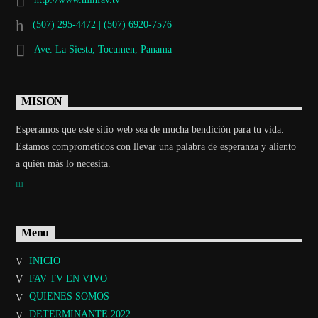
(507) 295-4472 | (507) 6920-7576
Ave. La Siesta, Tocumen, Panama
MISION
Esperamos que este sitio web sea de mucha bendición para tu vida.
Estamos comprometidos con llevar una palabra de esperanza y aliento
a quién más lo necesita.
Menu
INICIO
FAV TV EN VIVO
QUIENES SOMOS
DETERMINANTE 2022