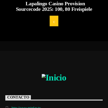
Lapalingo Casino Provision
Sourcecode 2025: 100, 80 Freispiele
CONTACTO
http://www.minfav.tv