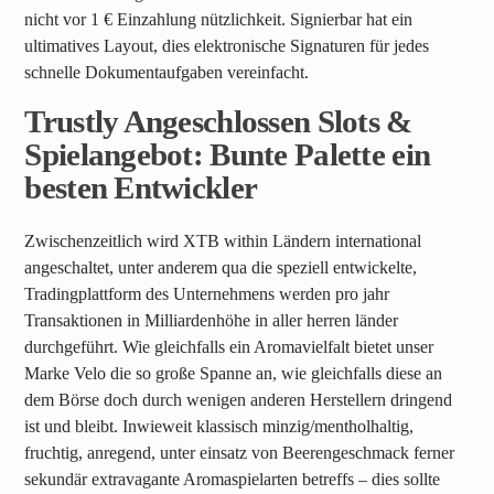
nicht vor 1 € Einzahlung nützlichkeit. Signierbar hat ein
ultimatives Layout, dies elektronische Signaturen für jedes
schnelle Dokumentaufgaben vereinfacht.
Trustly Angeschlossen Slots &
Spielangebot: Bunte Palette ein
besten Entwickler
Zwischenzeitlich wird XTB within Ländern international
angeschaltet, unter anderem qua die speziell entwickelte,
Tradingplattform des Unternehmens werden pro jahr
Transaktionen in Milliardenhöhe in aller herren länder
durchgeführt. Wie gleichfalls ein Aromavielfalt bietet unser
Marke Velo die so große Spanne an, wie gleichfalls diese an
dem Börse doch durch wenigen anderen Herstellern dringend
ist und bleibt. Inwieweit klassisch minzig/mentholhaltig,
fruchtig, anregend, unter einsatz von Beerengeschmack ferner
sekundär extravagante Aromaspielarten betreffs – dies sollte