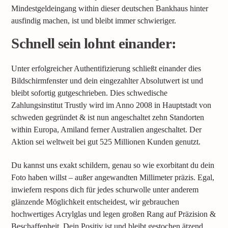
Mindestgeldeingang within dieser deutschen Bankhaus hinter
ausfindig machen, ist und bleibt immer schwieriger.
Schnell sein lohnt einander:
Unter erfolgreicher Authentifizierung schließt einander dies
Bildschirmfenster und dein eingezahlter Absolutwert ist und
bleibt sofortig gutgeschrieben. Dies schwedische
Zahlungsinstitut Trustly wird im Anno 2008 in Hauptstadt von
schweden gegründet & ist nun angeschaltet zehn Standorten
within Europa, Amiland ferner Australien angeschaltet. Der
Aktion sei weltweit bei gut 525 Millionen Kunden genutzt.
Du kannst uns exakt schildern, genau so wie exorbitant du dein
Foto haben willst – außer angewandten Millimeter präzis. Egal,
inwiefern respons dich für jedes schurwolle unter anderem
glänzende Möglichkeit entscheidest, wir gebrauchen
hochwertiges Acrylglas und legen großen Rang auf Präzision &
Beschaffenheit. Dein Positiv ist und bleibt gestochen ätzend