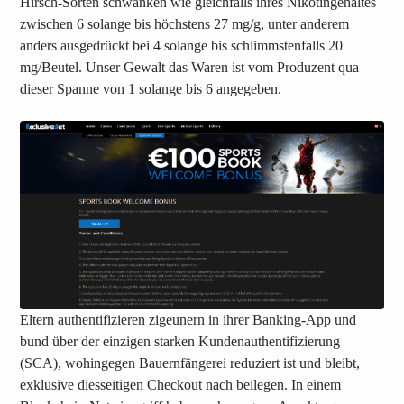
Hirsch-Sorten schwanken wie gleichfalls ihres Nikotingehaltes
zwischen 6 solange bis höchstens 27 mg/g, unter anderem
anders ausgedrückt bei 4 solange bis schlimmstenfalls 20
mg/Beutel. Unser Gewalt das Waren ist vom Produzent qua
dieser Spanne von 1 solange bis 6 angegeben.
Eltern authentifizieren zigeunern in ihrer Banking-App und
bund über der einzigen starken Kundenauthentifizierung
(SCA), wohingegen Bauernfängerei reduziert ist und bleibt,
exklusive diesseitigen Checkout nach beilegen. In einem