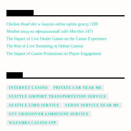
Bendiciones
Chicken Road slot w kasynie online opinie graczy.1209
Mostbet вход на официальный сайт Мостбет.1471
The Impact of Live Dealer Games on the Casino Experience
The Rise of Live Streaming in Online Casinos
The Impact of Casino Promotions on Player Engagement
LINK
INTERNET CASINO
PRIVATE CAR NEAR ME
SEATTLE AIRPORT TRANSPORTATION SERVICE
SEATTLE LIMO SERVICE
SEDAN SERVICE NEAR ME
SUV CROSSOVER LIMOUSINE SERVICE
WAZAMBA CASINO APP