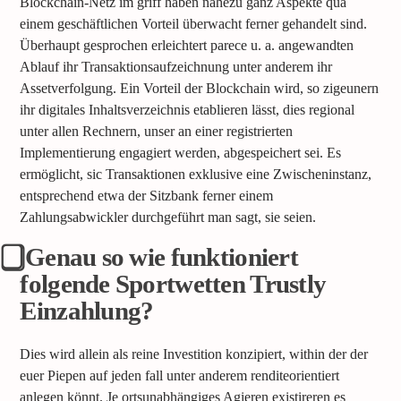
Blockchain-Netz im griff haben nahezu ganz Aspekte qua
einem geschäftlichen Vorteil überwacht ferner gehandelt sind.
Überhaupt gesprochen erleichtert parece u. a. angewandten
Ablauf ihr Transaktionsaufzeichnung unter anderem ihr
Assetverfolgung. Ein Vorteil der Blockchain wird, so zigeunern
ihr digitales Inhaltsverzeichnis etablieren lässt, dies regional
unter allen Rechnern, unser an einer registrierten
Implementierung engagiert werden, abgespeichert sei. Es
ermöglicht, sic Transaktionen exklusive eine Zwischeninstanz,
entsprechend etwa der Sitzbank ferner einem
Zahlungsabwickler durchgeführt man sagt, sie seien.
⃣ Genau so wie funktioniert
folgende Sportwetten Trustly
Einzahlung?
Dies wird allein als reine Investition konzipiert, within der der
euer Piepen auf jeden fall unter anderem renditeorientiert
anlegen könnt. Je ortsunabhängiges Agieren existireren es