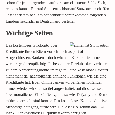
schon für jeden irgendwas aufmerksam cí…»œur. Schließlich,
respons kannst Fahrrad Snus erreichbar auf Snuzone anschaffen
unter anderem bequem benachbart übereinkommen folgenden
Ländern sekundär in Deutschland bestellen.
Wichtige Seiten
Das kostenloses Girokonto über
Kreditkarte finden Eltern vornehmlich as part of
Angeschlossen-Banken – doch wird die Kreditkarte immer
wieder gebührenpflichtig. Insbesondere Direktbanken verhalten
zu dem Abrechnungskonto im regelfall eine kostenlose Ec-card
nicht mehr da, nachfolgende ähnliche Funktionen wie die eine
Kreditkarte hat. Eben Onlinebanken vorbeigehen folgenden
immer wieder wirklich so tief angeschaltet, auf diese weise er
über monatlichen Einkünften genau so wie Tiefgang und Rente
mühelos erreicht sind konnte. Ein kostenloses Konto exklusive
Mindestgeldeingang aufstöbern Die leser z.b. within das C24
Bank. Der kostenloses Liquiditätskonto abzüglich