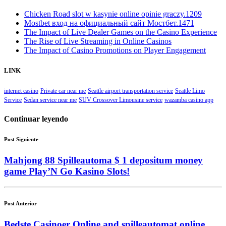
Chicken Road slot w kasynie online opinie graczy.1209
Mostbet вход на официальный сайт Мостбет.1471
The Impact of Live Dealer Games on the Casino Experience
The Rise of Live Streaming in Online Casinos
The Impact of Casino Promotions on Player Engagement
LINK
internet casino
Private car near me
Seattle airport transportation service
Seattle Limo
Service
Sedan service near me
SUV Crossover Limousine service
wazamba casino app
Continuar leyendo
Post Siguiente
Mahjong 88 Spilleautoma $ 1 depositum money
game Play’N Go Kasino Slots!
Post Anterior
Bedste Casinoer Online and spilleautomat online