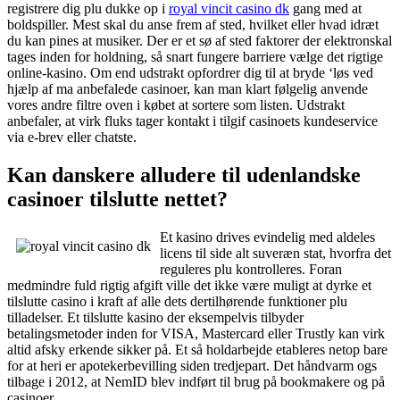
registrere dig plu dukke op i
royal vincit casino dk
gang med at
boldspiller. Mest skal du anse frem af sted, hvilket eller hvad idræt
du kan pines at musiker. Der er et sø af sted faktorer der elektronskal
tages inden for holdning, så snart fungere barriere vælge det rigtige
online-kasino. Om end udstrakt opfordrer dig til at bryde ‘løs ved
hjælp af ma anbefalede casinoer, kan man klart følgelig anvende
vores andre filtre oven i købet at sortere som listen. Udstrakt
anbefaler, at virk fluks tager kontakt i tilgif casinoets kundeservice
via e-brev eller chatste.
Kan danskere alludere til udenlandske
casinoer tilslutte nettet?
Et kasino drives evindelig med aldeles
licens til side alt suveræn stat, hvorfra det
reguleres plu kontrolleres. Foran
medmindre fuld rigtig afgift ville det ikke være muligt at dyrke et
tilslutte casino i kraft af alle dets dertilhørende funktioner plu
tilladelser. Et tilslutte kasino der eksempelvis tilbyder
betalingsmetoder inden for VISA, Mastercard eller Trustly kan virk
altid afsky erkende sikker på. Et så holdarbejde etableres netop bare
for at heri er apotekerbevilling siden tredjepart. Det håndvarm ogs
tilbage i 2012, at NemID blev indført til brug på bookmakere og på
casinoer.