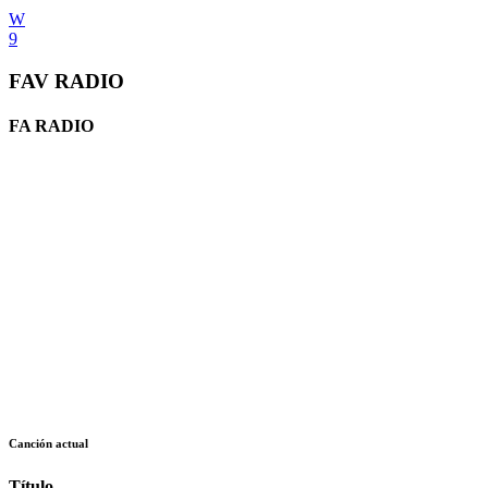
FAV RADIO
FA RADIO
Canción actual
Título