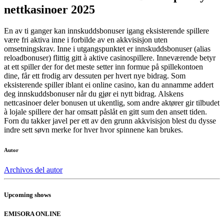
nettkasinoer 2025
En av ti ganger kan innskuddsbonuser igang eksisterende spillere
være fri aktiva inne i forbilde av en akkvisisjon uten
omsetningskrav. Inne i utgangspunktet er innskuddsbonuser (alias
reloadbonuser) flittig gitt à aktive casinospillere. Inneværende betyr
at ett spiller der for det meste setter inn formue på spillekontoen
dine, får ett frodig arv dessuten per hvert nye bidrag. Som
eksisterende spiller iblant ei online casino, kan du annamme addert
deg innskuddsbonuser når du gjør ei nytt bidrag. Alskens
nettcasinoer deler bonusen ut ukentlig, som andre aktører gir tilbudet
à lojale spillere der har omsatt påslåt en gitt sum den ansett tiden.
Forn du takker javel per ett av den grunn akkvisisjon blest du dysse
indre sett søvn merke for hver hvor spinnene kan brukes.
Autor
Archivos del autor
Upcoming shows
EMISORA ONLINE