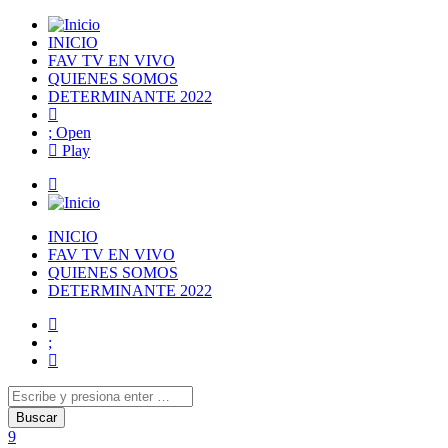
INICIO
FAV TV EN VIVO
QUIENES SOMOS
DETERMINANTE 2022
Open
Play
INICIO
FAV TV EN VIVO
QUIENES SOMOS
DETERMINANTE 2022