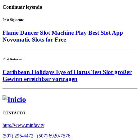
Continuar leyendo
Post Siguiente
Flame Dancer Slot Machine Play Best Slot App
Novomatic Slots for Free
Post Anterior
Caribbean Holidays Eye of Horus Test Slot großer
Gewinn erreichbar vortragen
CONTACTO
http://www.minfav.tv
(507) 295-4472 | (507) 6920-7576