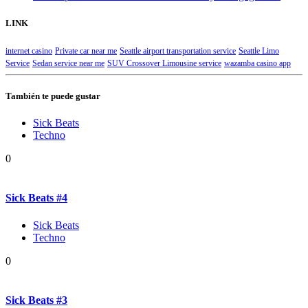
LINK
internet casino
Private car near me
Seattle airport transportation service
Seattle Limo
Service
Sedan service near me
SUV Crossover Limousine service
wazamba casino app
También te puede gustar
Sick Beats
Techno
0
Sick Beats #4
Sick Beats
Techno
0
Sick Beats #3