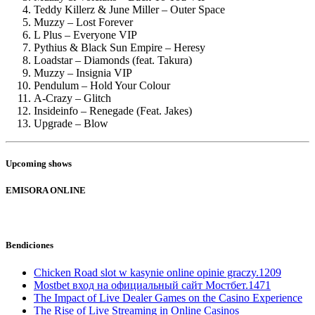
Teddy Killerz & June Miller – Outer Space
Muzzy – Lost Forever
L Plus – Everyone VIP
Pythius & Black Sun Empire – Heresy
Loadstar – Diamonds (feat. Takura)
Muzzy – Insignia VIP
Pendulum – Hold Your Colour
A-Crazy – Glitch
Insideinfo – Renegade (Feat. Jakes)
Upgrade – Blow
Upcoming shows
EMISORA ONLINE
Bendiciones
Chicken Road slot w kasynie online opinie graczy.1209
Mostbet вход на официальный сайт Мостбет.1471
The Impact of Live Dealer Games on the Casino Experience
The Rise of Live Streaming in Online Casinos