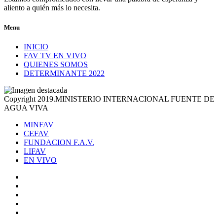
aliento a quién más lo necesita.
Menu
INICIO
FAV TV EN VIVO
QUIENES SOMOS
DETERMINANTE 2022
Copyright 2019.MINISTERIO INTERNACIONAL FUENTE DE
AGUA VIVA
MINFAV
CEFAV
FUNDACION F.A.V.
LIFAV
EN VIVO