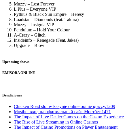
Muzzy – Lost Forever
L Plus – Everyone VIP
Pythius & Black Sun Empire – Heresy
Loadstar – Diamonds (feat. Takura)
Muzzy – Insignia VIP
Pendulum – Hold Your Colour
A-Crazy – Glitch
Insideinfo – Renegade (Feat. Jakes)
Upgrade – Blow
Upcoming shows
EMISORA ONLINE
Bendiciones
Chicken Road slot w kasynie online opinie graczy.1209
Mostbet вход на официальный сайт Мостбет.1471
The Impact of Live Dealer Games on the Casino Experience
The Rise of Live Streaming in Online Casinos
The Impact of Casino Promotions on Player Engagement