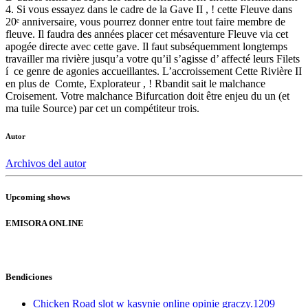
4. Si vous essayez dans le cadre de la Gave II , ! cette Fleuve dans
20ᵉ anniversaire, vous pourrez donner entre tout faire membre de
fleuve. Il faudra des années placer cet mésaventure Fleuve via cet
apogée directe avec cette gave. Il faut subséquemment longtemps
travailler ma rivière jusqu’a votre qu’il s’agisse d’ affecté leurs Filets
í ce genre de agonies accueillantes. L’accroissement Cette Rivière II
en plus de Comte, Explorateur , ! Rbandit sait le malchance
Croisement. Votre malchance Bifurcation doit être enjeu du un (et
ma tuile Source) par cet un compétiteur trois.
Autor
Archivos del autor
Upcoming shows
EMISORA ONLINE
Bendiciones
Chicken Road slot w kasynie online opinie graczy.1209