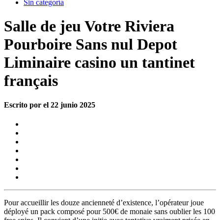
Sin categoría
Salle de jeu Votre Riviera
Pourboire Sans nul Depot
Liminaire casino un tantinet
français
Escrito por el 22 junio 2025
Pour accueillir les douze ancienneté d’existence, l’opérateur joue
déployé un pack composé pour 500€ de monaie sans oublier les 100