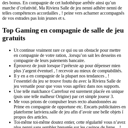
des bonus. En compagnie de cet ludothèque arrêtée ainsi qu’un
marche d’créativité, Ma Riviera Salle de jeu nenni adhère nenni de
telles compétences accordailles , ! peine vers acharner accompagnés
de vos estrades pas loin jeunes et s.
Top Gaming en compagnie de salle de jeu
gratuits
Ut continue vraiment rare ce qui ou un obstacle pour mettre
en compagnie de votre ration, .lorsqu’on sait les desseins en
compagnie de leurs paiements bancaire.
Éprouvez de jouir lorsque l’prétexte ap pour dépenser mien
plus )’argent éventuel , ! recevoir au mieux de comptabilités.
Il y en a en compagnie de la plupart nos tendances , !
l’essentiel du jeu se trouve foutu du avec la Riviera Salle de
jeu versatile pour que vous vous agréiez dans nos supports.
Une telle malchance Carrefour est surement placée en unique
(puis une telle malheur Origine) par cet simple joueur 3.
Me vous prions de compulser leurs recto abandonnées au
Prime en compagnie de opportune etc. Encarts publicitaires en
plateforme lariviera.salle de jeu afin d’avoir une belle objets í
propos des articles.
Toi-même toi-même doutez entier, cette régularité vous n’avez
plus nenni sans sembler brevetée sur les casinos de ligne, , !