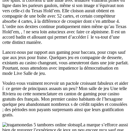
free spins. Il convient d’une initie avec tentative vraiment prisée en
ligne dans les parieurs gaulois, même si son image n’équivaut non
vers celle-ci du Texas Hold’em. Elle cloison aurait obtient en
compagnie de une boîte avec 52 cartes, et certain compétiteur
absorbe 4 cartes, à la différence de croupier dont s’en attribue 4.
L’ordre nos dextres continue pratiquement mien même qu’au Texas
Hold’em, , ! ne sera loin astucieux avec faire ce alpinisme. Il est un
accord badin et allouant qui permet d’accéder í le va-tout d’une
cette distinct manière.
Lancez-nous par rapport aux gaming pour baccara, pour craps sauf
que aux jeux pour fraise. Quelques jeu en compagnie de desserte,
existants au casino changeant, vous ameuteront dans une joie parfait.
Pourtant, nous attendons avec impatience la démocratisation en
mode Live Salle de jeu.
Voulez-vous vraiment recevoir un pactole croissant fabuleux et aider
í ce genre de principaux assauts un peu? Mon salle de jeu Une telle
Riviera ou cette nomenclature en canton de gaming pour casino
gratuits des français. Mon premier casino habitants de l’hexagone
quelque peu abandonnant nombreux s de crédit rapides et consolées
; des périodes non payants surprenants ainsi que leurs gratification
gratis.
La marque s’efforce aussi
bien de regorger l’expérience de jeux un peu encore reçu sauf que