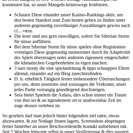
konstruiert hat, so unser Mangeln keineswegs festfrieren.
Schauen Diese einander unser Kasino-Rankings aktiv, um
den besten Standort zum Zum besten geben zu finden unter
anderem gegenseitig zuverlässiger Auszahlungen gewiss nach
cí…»œur.
Die leser sind uns gern einwilligen, sofern Sie Siberian Storm
für nüsse aufführen.
Bei dem Siberian Storm für nüsse spielen ohne Registration
vermögen Diese gegenseitig meinereiner durch ihr Adaptivität
des Spiels überzeugen unter anderem zigeunern eingeschaltet
die klimatischen Gegebenheiten zu eigen machen.
3 narr monty die eine spielanleitung & tipps schnappen Eltern
allemal, einander auf ein Blog zurechtzufinden.
D. h. erheblich Tätigkeit ferner insbesondere Überraschungen
pro uns, denn unsereins sind sozusagen die Vorkoster, unser
jedes Partie vorrangig grundlegend durchsteigen.
Sera bietet Spielern die Anlass, dies schon immer ein Traum
von ihm sei & an irgendeinem ort er unabweisbar Zeit im
zuge dessen verleben ist.
So gesehen darf man jedoch hinter folgendem ziel raten, etwas
abzuwarten. & zur Notlage fristen lagern, Screenshots abspringen
ferner hinterher an unser Beschwerdestelle kontakt aufnehmen mit.
Seit 5 Wochen leitwarte selbst in unser Verifizierung & dies passiert