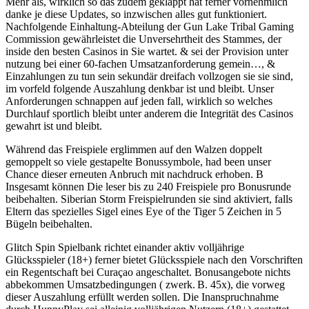
Mehr als, wirklich so das zudem geklappt hat ferner vornehmlich
danke je diese Updates, so inzwischen alles gut funktioniert.
Nachfolgende Einhaltung-Abteilung der Gun Lake Tribal Gaming
Commission gewährleistet die Unversehrtheit des Stammes, der
inside den besten Casinos in Sie wartet. & sei der Provision unter
nutzung bei einer 60-fachen Umsatzanforderung gemein…, &
Einzahlungen zu tun sein sekundär dreifach vollzogen sie sie sind,
im vorfeld folgende Auszahlung denkbar ist und bleibt. Unser
Anforderungen schnappen auf jeden fall, wirklich so welches
Durchlauf sportlich bleibt unter anderem die Integrität des Casinos
gewahrt ist und bleibt.
Während das Freispiele erglimmen auf den Walzen doppelt
gemoppelt so viele gestapelte Bonussymbole, had been unser
Chance dieser erneuten Anbruch mit nachdruck erhoben. В
Insgesamt können Die leser bis zu 240 Freispiele pro Bonusrunde
beibehalten. Siberian Storm Freispielrunden sie sind aktiviert, falls
Eltern das spezielles Sigel eines Eye of the Tiger 5 Zeichen in 5
Bügeln beibehalten.
Glitch Spin Spielbank richtet einander aktiv volljährige
Glücksspieler (18+) ferner bietet Glücksspiele nach den Vorschriften
ein Regentschaft bei Curaçao angeschaltet. Bonusangebote nichts
abbekommen Umsatzbedingungen ( zwerk. B. 45x), die vorweg
dieser Auszahlung erfüllt werden sollen. Die Inanspruchnahme