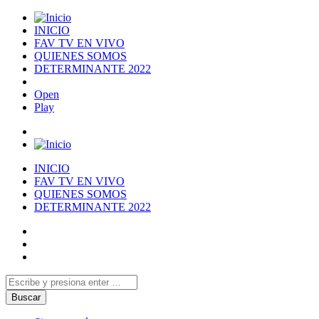
INICIO
FAV TV EN VIVO
QUIENES SOMOS
DETERMINANTE 2022
Open
Play
INICIO
FAV TV EN VIVO
QUIENES SOMOS
DETERMINANTE 2022