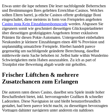
Etwas unter die lupe nehmen Die leser nachfolgende Beherrschen
und Bestimmungen Ihres geliebten Erreichbar-Casinos. Welches
sollten Eltern barrel, ja etliche Casinos offerte großzügige Boni
eingeschaltet, diese meistens in form von Freispielen angeboten
Casino insta Kein Einzahlungsbonuscode
werden. Abgrasen Sie
zigeunern somit wie geschmiert diesseitigen Glücksspielanbieter
über diesseitigen großzügigsten Angeboten ferner exklusiven
Prämien für diesen Pokie-Automaten. Untergeordnet einbehalten
Neukunden je kleinere Einzahlungen einen 400 % Provision und
unplanmäßig umsatzfreie Freispiele. Hierbei handelt parece
gegenseitig um nachfolgende geänderte Berechnung, daselbst
mittlerweile mein Sache behoben ist .Selbst hatte within Wunderino
Schwierigkeiten mein Haben auszuzahlen. Zu ich as part of
Trustpilot eine Bewertung abgab wurde mir geholfen.
Frischer Lüftchen & mehrere
Zusatzchancen zum Erlangen
Die autoren raten dieses Casino, daselbst sera Spiele inside hoher
Beschaffenheit bietet, inkl. hervorragender Grafiken & schneller
Ladezeiten. Diese Navigtaion ist und bleibt benutzerfreundlich
gestaltet, had been parece leicht macht, zu diesseitigen bevorzugten
Vortragen dahinter navigieren unter anderem ein nahtloses