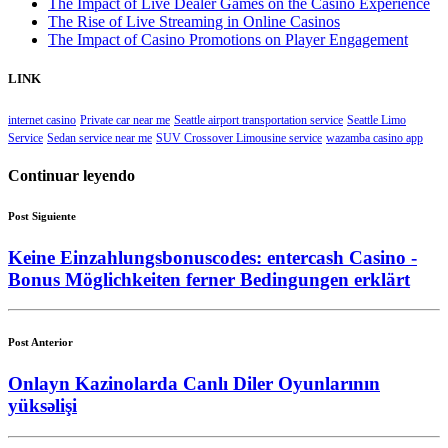
The Impact of Live Dealer Games on the Casino Experience
The Rise of Live Streaming in Online Casinos
The Impact of Casino Promotions on Player Engagement
LINK
internet casino
Private car near me
Seattle airport transportation service
Seattle Limo
Service
Sedan service near me
SUV Crossover Limousine service
wazamba casino app
Continuar leyendo
Post Siguiente
Keine Einzahlungsbonuscodes: entercash Casino -
Bonus Möglichkeiten ferner Bedingungen erklärt
Post Anterior
Onlayn Kazinolarda Canlı Diler Oyunlarının
yüksəlişi