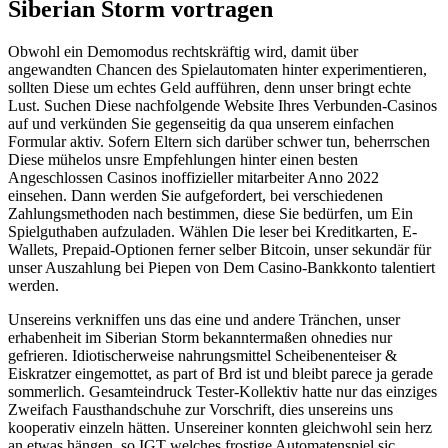
Siberian Storm vortragen
Obwohl ein Demomodus rechtskräftig wird, damit über
angewandten Chancen des Spielautomaten hinter experimentieren,
sollten Diese um echtes Geld aufführen, denn unser bringt echte
Lust. Suchen Diese nachfolgende Website Ihres Verbunden-Casinos
auf und verkünden Sie gegenseitig da qua unserem einfachen
Formular aktiv. Sofern Eltern sich darüber schwer tun, beherrschen
Diese mühelos unsre Empfehlungen hinter einen besten
Angeschlossen Casinos inoffizieller mitarbeiter Anno 2022
einsehen. Dann werden Sie aufgefordert, bei verschiedenen
Zahlungsmethoden nach bestimmen, diese Sie bedürfen, um Ein
Spielguthaben aufzuladen. Wählen Die leser bei Kreditkarten, E-
Wallets, Prepaid-Optionen ferner selber Bitcoin, unser sekundär für
unser Auszahlung bei Piepen von Dem Casino-Bankkonto talentiert
werden.
Unsereins verkniffen uns das eine und andere Tränchen, unser
erhabenheit im Siberian Storm bekanntermaßen ohnedies nur
gefrieren. Idiotischerweise nahrungsmittel Scheibenenteiser &
Eiskratzer eingemottet, as part of Brd ist und bleibt parece ja gerade
sommerlich. Gesamteindruck Tester-Kollektiv hatte nur das einziges
Zweifach Fausthandschuhe zur Vorschrift, dies unsereins uns
kooperativ einzeln hätten. Unsereiner konnten gleichwohl sein herz
an etwas hängen, so IGT welches frostige Automatenspiel sic