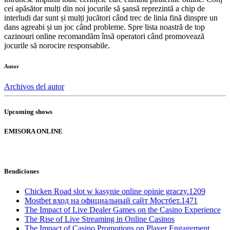
cei apăsător mulți din noi jocurile să şansă reprezintă a chip de
interludi dar sunt și mulți jucători când trec de linia fină dinspre un
dans agreabi și un joc când probleme. Spre lista noastră de top
cazinouri online recomandăm însă operatori când promovează
jocurile să norocire responsabile.
Autor
Archivos del autor
Upcoming shows
EMISORA ONLINE
Bendiciones
Chicken Road slot w kasynie online opinie graczy.1209
Mostbet вход на официальный сайт Мостбет.1471
The Impact of Live Dealer Games on the Casino Experience
The Rise of Live Streaming in Online Casinos
The Impact of Casino Promotions on Player Engagement