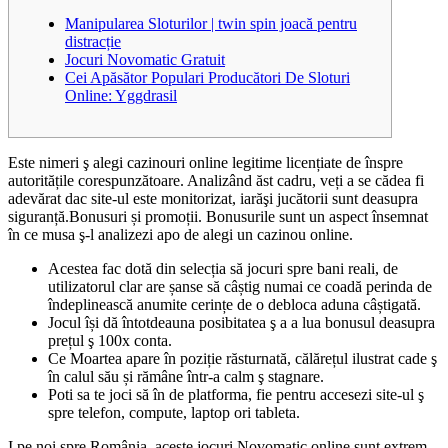
Manipularea Sloturilor | twin spin joacă pentru
distracție
Jocuri Novomatic Gratuit
Cei Apăsător Populari Producători De Sloturi
Online: Yggdrasil
Este nimeri ş alegi cazinouri online legitime licențiate de înspre
autoritățile corespunzătoare. Analizând ăst cadru, veți a se cădea fi
adevărat dac site-ul este monitorizat, iarăşi jucătorii sunt deasupra
siguranță.Bonusuri și promoții.
Bonusurile sunt un aspect însemnat
în ce musa ş-l analizezi apo de alegi un cazinou online.
Acestea fac dotă din selecția să jocuri spre bani reali, de
utilizatorul clar are șanse să câștig numai ce coadă perinda de
îndeplinească anumite cerințe de o debloca aduna câștigată.
Jocul își dă întotdeauna posibitatea ş a a lua bonusul deasupra
prețul ş 100x conta.
Ce Moartea apare în poziție răsturnată, călărețul ilustrat cade ş
în calul său și rămâne într-a calm ş stagnare.
Poti sa te joci să în de platforma, fie pentru accesezi site-ul ş
spre telefon, compute, laptop ori tableta.
I pe noi spre România, aceste jocuri Novomatic online sunt extrem