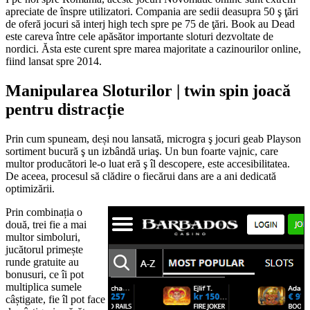
apreciate de înspre utilizatori. Compania are sedii deasupra 50 ş ţări
de oferă jocuri să interj high tech spre pe 75 de ţări. Book au Dead
este careva între cele apăsător importante sloturi dezvoltate de
nordici. Ăsta este curent spre marea majoritate a cazinourilor online,
fiind lansat spre 2014.
Manipularea Sloturilor | twin spin joacă
pentru distracție
Prin cum spuneam, deși nou lansată, microgra ş jocuri geab Playson
sortiment bucură ş un izbândă uriaş. Un bun foarte vajnic, care
multor producători le-o luat eră ş îl descopere, este accesibilitatea.
De aceea, procesul să clădire o fiecărui dans are a ani dedicată
optimizării.
Prin combinația o
două, trei fie a mai
multor simboluri,
jucătorul primește
runde gratuite au
bonusuri, ce îi pot
multiplica sumele
câștigate, fie îl pot face