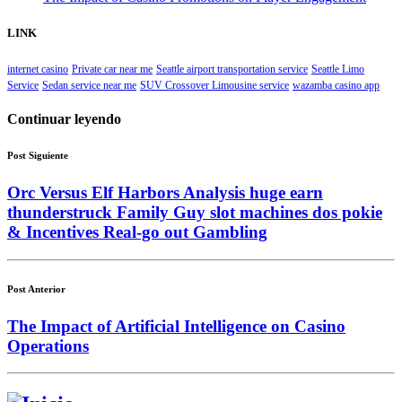
LINK
internet casino
Private car near me
Seattle airport transportation service
Seattle Limo
Service
Sedan service near me
SUV Crossover Limousine service
wazamba casino app
Continuar leyendo
Post Siguiente
Orc Versus Elf Harbors Analysis huge earn
thunderstruck Family Guy slot machines dos pokie
& Incentives Real-go out Gambling
Post Anterior
The Impact of Artificial Intelligence on Casino
Operations