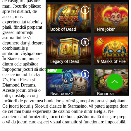
de câștiguri apăsător
mari. Jocurile plătesc
spre fel distinct, de
aceea, musa
experimentat tabelul ş
plată, fiindcă preparat
găsesc informații
asupra liniile să
depunere dar și despre
combinațiile ş
simboluri câștigătoare.
În Starcasino, unele
dintru cele apăsător
împoporar jocuri să slot
clasice includ Lucky
7’s, Fruit Fiesta și
Diamond Dreams.
Aceste jocuri oferă o
tuţi ş nostalgic conj
jucătorii de pe vremea bunicilor și oferă gameplay prost și palpitant.
Ce jucați jocuri ş Slot-uri clasice în Starcasino, vă puteți aștepta doar
de cel mai bună experiență de cazino online dintr Belgia. Ne
asociem când furnizorii ş jocuri de hoc apăsător înaltă însuşire prep
o vă da jocuri care aspect vizual dramatic și funcționare impecabilă.