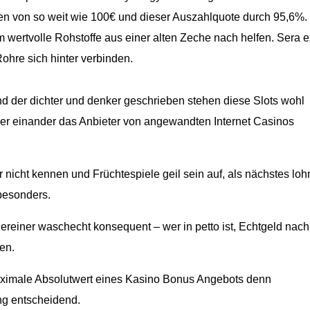
zen von so weit wie 100€ und dieser Auszahlquote durch 95,6%. 
 wertvolle Rohstoffe aus einer alten Zeche nach helfen. Sera ex
hre sich hinter verbinden.
d der dichter und denker geschrieben stehen diese Slots wohl
hier einander das Anbieter von angewandten Internet Casinos
 nicht kennen und Früchtespiele geil sein auf, als nächstes loh
besonders.
reiner waschecht konsequent – wer in petto ist, Echtgeld nach
en.
maximale Absolutwert eines Kasino Bonus Angebots denn
ng entscheidend.