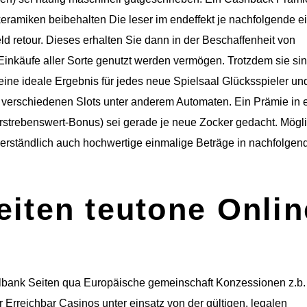
keramiken beibehalten Die leser im endeffekt je nachfolgende e
 retour. Dieses erhalten Sie dann in der Beschaffenheit von
Einkäufe aller Sorte genutzt werden vermögen.
Trotzdem sie si
ne ideale Ergebnis für jedes neue Spielsaal Glücksspieler und
verschiedenen Slots unter anderem Automaten. Ein Prämie in e
rstrebenswert-Bonus) sei gerade je neue Zocker gedacht. Mögl
tverständlich auch hochwertige einmalige Beträge in nachfolgen
iten teutone Onlin
bank Seiten qua Europäische gemeinschaft Konzessionen z.b.
ur Erreichbar Casinos unter einsatz von der gültigen, legalen