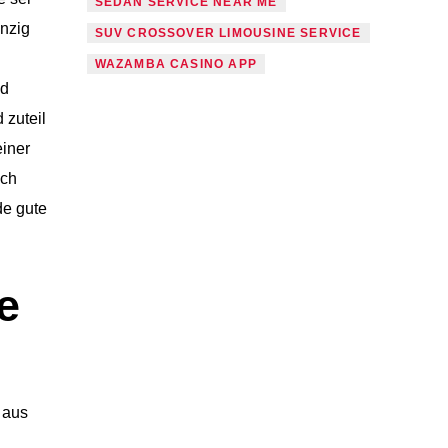
SEDAN SERVICE NEAR ME
inzig
SUV CROSSOVER LIMOUSINE SERVICE
WAZAMBA CASINO APP
nd
 zuteil
iner
ich
de gute
e
 aus