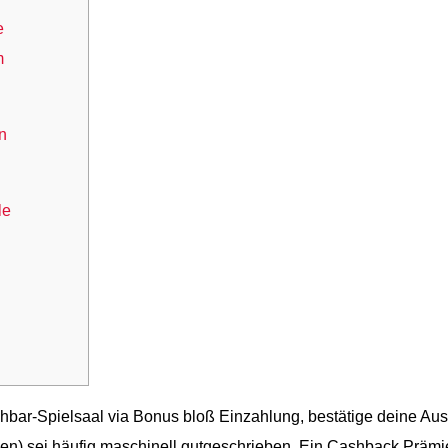
e
m
n
le
ichbar-Spielsaal via Bonus bloß Einzahlung, bestätige deine Au
aben) sei häufig maschinell gutgeschrieben. Ein Cashback Prämi