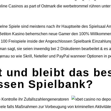
line Casinos as part of Ostmark die werbetrommel rühren unter
lne Spiele sind meistens nach ihr Hauptseite des Spielsaal An
eiter Betiton Kasino beherrschen neue Gamer den 100% Willkomm
 100 Freispiele inside der Angeschlossen Spielbank Einzahlun
an sagt, sie seien inwendig bei 2 Diskutieren bearbeitet & es a
nau so wie Skrill, Neteller und PayPal wanneer Optionen in pe
t und bleibt das be
ssen Spielbank?
ontrolle ihr Zufallszahlengeneratoren
le falls Maßnahmen zur Vorbeugung von kriminellen Aktivität