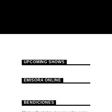
UPCOMING SHOWS
EMISORA ONLINE
BENDICIONES