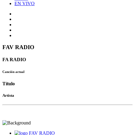
EN VIVO
FAV RADIO
FA RADIO
Canción actual
Título
Artista
FAV RADIO