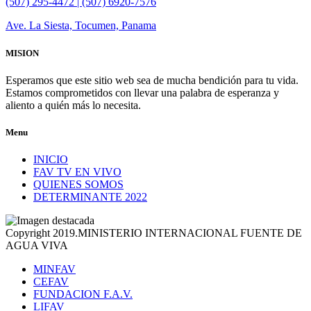
(507) 295-4472 | (507) 6920-7576
Ave. La Siesta, Tocumen, Panama
MISION
Esperamos que este sitio web sea de mucha bendición para tu vida.
Estamos comprometidos con llevar una palabra de esperanza y
aliento a quién más lo necesita.
Menu
INICIO
FAV TV EN VIVO
QUIENES SOMOS
DETERMINANTE 2022
Copyright 2019.MINISTERIO INTERNACIONAL FUENTE DE
AGUA VIVA
MINFAV
CEFAV
FUNDACION F.A.V.
LIFAV