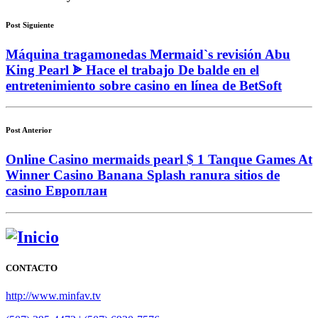
Post Siguiente
Máquina tragamonedas Mermaid`s revisión Abu
King Pearl ᗎ Hace el trabajo De balde en el
entretenimiento sobre casino en línea de BetSoft
Post Anterior
Online Casino mermaids pearl $ 1 Tanque Games At
Winner Casino Banana Splash ranura sitios de
casino Европлан
CONTACTO
http://www.minfav.tv