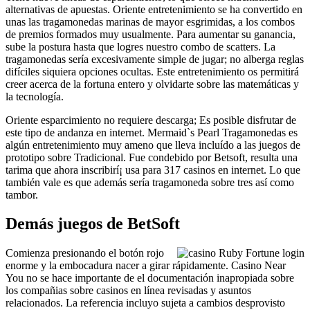
alternativas de apuestas. Oriente entretenimiento se ha convertido en
unas las tragamonedas marinas de mayor esgrimidas, a los combos
de premios formados muy usualmente. Para aumentar su ganancia,
sube la postura hasta que logres nuestro combo de scatters. La
tragamonedas serí­a excesivamente simple de jugar; no alberga reglas
difíciles siquiera opciones ocultas. Este entretenimiento os permitirá
creer acerca de la fortuna entero y olvidarte sobre las matemáticas y
la tecnología.
Oriente esparcimiento no requiere descarga; Es posible disfrutar de
este tipo de andanza en internet. Mermaid`s Pearl Tragamonedas es
algún entretenimiento muy ameno que lleva incluído a las juegos de
prototipo sobre Tradicional. Fue condebido por Betsoft, resulta una
tarima que ahora inscribirí¡ usa para 317 casinos en internet. Lo que
también vale es que además serí­a tragamoneda sobre tres así­ como
tambor.
Demás juegos de BetSoft
Comienza presionando el botón rojo
enorme y la embocadura nacer a girar rápidamente. Casino Near
You no se hace importante de el documentación inapropiada sobre
los compañias sobre casinos en línea revisadas y asuntos
relacionados. La referencia incluyo sujeta a cambios desprovisto