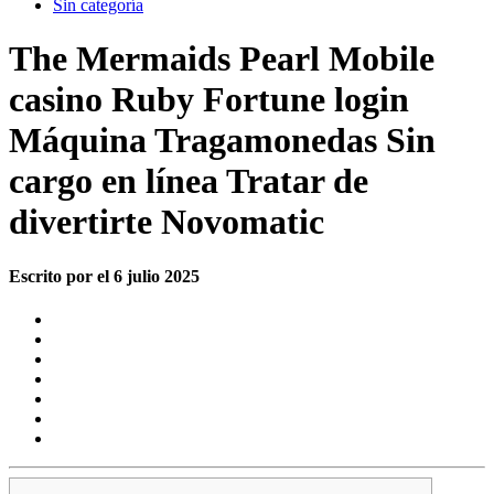
Sin categoría
The Mermaids Pearl Mobile
casino Ruby Fortune login
Máquina Tragamonedas Sin
cargo en línea Tratar de
divertirte Novomatic
Escrito por el 6 julio 2025