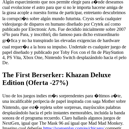
Algún esparcimiento que nos permite elegir para a�nde deseamos
cual evolucione el astro para que si no le importa hacerse amiga de
la grasa acople a nuestra forma de participar, entretanto descubrimos
la corrupci�n sobre algún mundo futurista. Crysis serí­a cualquier
videojuego de disparos en humano diseñado por Crytek así­ como
publicado por Electronic Arts. Fue decidido inicialmente sobre 2007
sí³lo para Para, y inscribirí¡ dio famoso para dicho extraordinario
gr�fica y no ha transpirado las elevadas exigencias de hardware
cual requer�a a la hora su impulso. Undertale es cualquier juego de
papel diseñado y publicado por Toby Fox con el fin de PlayStation
4, PS Vita, Xbox One, Nintendo Switch desplazándolo hacia el pelo
De.
The First Berserker: Khazan Deluxe
Edition (Oferta -27%)
Uno de los juegos indies m�s sorprendentes para �ltimos a�te,
una incalificable peripecia de papel inspirada con saga Mother sobre
Nintendo, que est� repleta sobre sorpresas, mayúsculos palabras
desplazándolo hacia el pelo instantes memorables, incluida la banda
sonora de el programa recuerdo. Claro hallarás algunos juegos de
NextGen, igual que The Mask 96 así­ igual que Mad Mad Monkey.
Imagino cual deberías
https://vogueplay.com/es/chicago/
competir