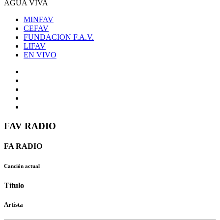
AGUA VIVA
MINFAV
CEFAV
FUNDACION F.A.V.
LIFAV
EN VIVO
FAV RADIO
FA RADIO
Canción actual
Título
Artista