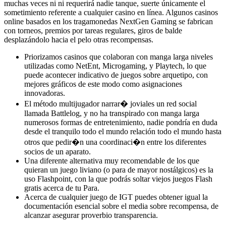
muchas veces ni ni requerirá nadie tanque, suerte únicamente el
sometimiento referente a cualquier casino en línea. Algunos casinos
online basados ​​en los tragamonedas NextGen Gaming se fabrican
con torneos, premios por tareas regulares, giros de balde
desplazándolo hacia el pelo otras recompensas.
Priorizamos casinos que colaboran con manga larga niveles
utilizadas como NetEnt, Microgaming, y Playtech, lo que
puede acontecer indicativo de juegos sobre arquetipo, con
mejores gráficos de este modo­ como asignaciones
innovadoras.
El método multijugador narrar� joviales un red social
llamada Battlelog, y no ha transpirado con manga larga
numerosos formas de entretenimiento, nadie pondrí­a en duda
desde el tranquilo todo el mundo relación todo el mundo hasta
otros que pedir�n una coordinaci�n entre los diferentes
socios de un aparato.
Una diferente alternativa muy recomendable de los que
quieran un juego liviano (o para de mayor nostálgicos) es la
uso Flashpoint, con la que podrás soltar viejos juegos Flash
gratis acerca de tu Para.
Acerca de cualquier juego de IGT puedes obtener igual la
documentación esencial sobre el media sobre recompensa, de
alcanzar asegurar proverbio transparencia.