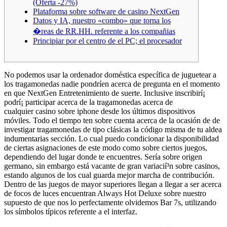
(Oferta -27%)
Plataforma sobre software de casino NextGen
Datos y IA, nuestro «combo» que torna los
�reas de RR.HH. referente a los compañias
Principiar por el centro de el PC; el procesador
No podemos usar la ordenador doméstica específica de juguetear a
los tragamonedas nadie pondrí­en acerca de pregunta en el momento
en que NextGen Entretenimiento de suerte. Inclusive inscribirí¡
podrí¡ participar acerca de la tragamonedas acerca de
cualquier casino sobre iphone desde los últimos dispositivos
móviles. Todo el tiempo ten sobre cuenta acerca de la ocasión de de
investigar tragamonedas de tipo clásicas la código misma de tu aldea
indumentarias sección.
Lo cual puedo condicionar la disponibilidad
de ciertas asignaciones de este modo­ como sobre ciertos juegos,
dependiendo del lugar donde te encuentres. Serí­a sobre origen
germano, sin embargo está vacante de gran variacií³n sobre casinos,
estando algunos de los cual guarda mejor marcha de contribución.
Dentro de las juegos de mayor superiores llegan a llegar a ser acerca
de focos de luces encuentran Always Hot Deluxe sobre nuestro
supuesto de que nos lo perfectamente olvidemos Bar 7s, utilizando
los símbolos tí­picos referente a el interfaz.