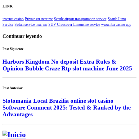
LINK
internet casino
Private car near me
Seattle airport transportation service
Seattle Limo
Service
Sedan service near me
SUV Crossover Limousine service
wazamba casino app
Continuar leyendo
Post Siguiente
Harbors Kingdom No deposit Extra Rules &
Opinion Bubble Craze Rtp slot machine June 2025
Post Anterior
Slotomania Local Brazilia online slot casino
Software Comment 2025: Tested & Ranked by the
Advantages