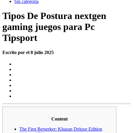
Sin categoría
Tipos De Postura nextgen
gaming juegos para Pc
Tipsport
Escrito por el 8 julio 2025
Content
The First Berserker: Khazan Deluxe Edition