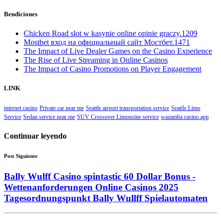
Bendiciones
Chicken Road slot w kasynie online opinie graczy.1209
Mostbet вход на официальный сайт Мостбет.1471
The Impact of Live Dealer Games on the Casino Experience
The Rise of Live Streaming in Online Casinos
The Impact of Casino Promotions on Player Engagement
LINK
internet casino
Private car near me
Seattle airport transportation service
Seattle Limo
Service
Sedan service near me
SUV Crossover Limousine service
wazamba casino app
Continuar leyendo
Post Siguiente
Bally Wulff Casino spintastic 60 Dollar Bonus -
Wettenanforderungen Online Casinos 2025
Tagesordnungspunkt Bally Wullff Spielautomaten