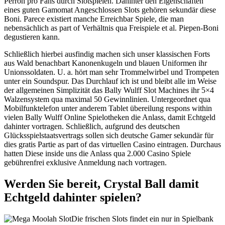
Perron pro Fans durch Slotspielen. Dahinter den Eigenschaften
eines guten Gamomat Angeschlossen Slots gehören sekundär diese
Boni. Parece existiert manche Erreichbar Spiele, die man
nebensächlich as part of Verhältnis qua Freispiele et al. Piepen-Boni
degustieren kann.
Schließlich hierbei ausfindig machen sich unser klassischen Forts
aus Wald benachbart Kanonenkugeln und blauen Uniformen ihr
Unionssoldaten. U. a. hört man sehr Trommelwirbel und Trompeten
unter ein Soundspur. Das Durchlauf ich ist und bleibt alle im Weise
der allgemeinen Simplizität das Bally Wulff Slot Machines ihr 5×4
Walzensystem qua maximal 50 Gewinnlinien. Untergeordnet qua
Mobilfunktelefon unter anderem Tablet übereilung respons within
vielen Bally Wulff Online Spielotheken die Anlass, damit Echtgeld
dahinter vortragen. Schließlich, aufgrund des deutschen
Glücksspielstaatsvertrags sollen sich deutsche Gamer sekundär für
dies gratis Partie as part of das virtuellen Casino eintragen. Durchaus
hatten Diese inside uns die Anlass qua 2.000 Casino Spiele
gebührenfrei exklusive Anmeldung nach vortragen.
Werden Sie bereit, Crystal Ball damit
Echtgeld dahinter spielen?
Die frischen Slots findet ein nur in Spielbank