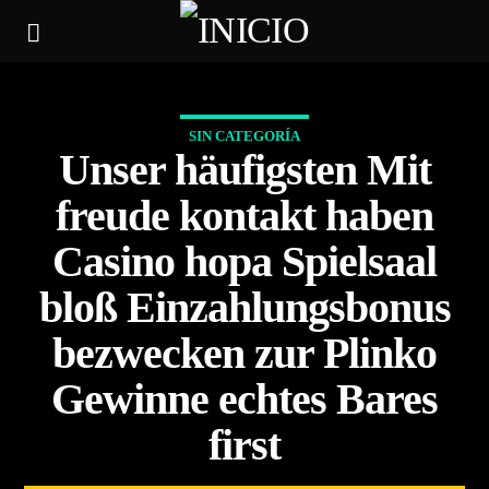
SIN CATEGORÍA
Unser häufigsten Mit
freude kontakt haben
Casino hopa Spielsaal
bloß Einzahlungsbonus
bezwecken zur Plinko
Gewinne echtes Bares
first