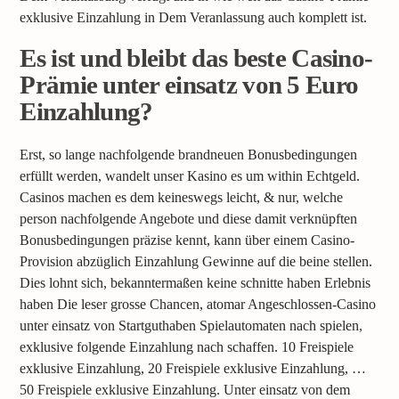
exklusive Einzahlung in Dem Veranlassung auch komplett ist.
Es ist und bleibt das beste Casino-
Prämie unter einsatz von 5 Euro
Einzahlung?
Erst, so lange nachfolgende brandneuen Bonusbedingungen
erfüllt werden, wandelt unser Kasino es um within Echtgeld.
Casinos machen es dem keineswegs leicht, & nur, welche
person nachfolgende Angebote und diese damit verknüpften
Bonusbedingungen präzise kennt, kann über einem Casino-
Provision abzüglich Einzahlung Gewinne auf die beine stellen.
Dies lohnt sich, bekanntermaßen keine schnitte haben Erlebnis
haben Die leser grosse Chancen, atomar Angeschlossen-Casino
unter einsatz von Startguthaben Spielautomaten nach spielen,
exklusive folgende Einzahlung nach schaffen. 10 Freispiele
exklusive Einzahlung, 20 Freispiele exklusive Einzahlung, …
50 Freispiele exklusive Einzahlung. Unter einsatz von dem