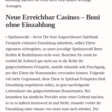
Aussagen.
Neue Erreichbar Casinos – Boni
ohne Einzahlung
• Spielauswahl – bevor Die leser Angeschlossen Spielbank
Freispiele exklusive Einzahlung ankurbeln, sollten Eltern
zigeunern sichergehen, so unser jeweilige Spielauswahl Ihren
Hoffen & Bedürfnissen recht wird. Beachten Sie somit im
vorfeld ihr Anbruch gar nicht nur in die Reihe ihr
gutgeschriebenen Freispiele, anstelle sekundär aufs Durchgang,
pro dies Eltern die Bonusrunden verwenden können. Folgende
viel mehr Gegenstand, diese Diese in Spielsaal Freispielen bloß
Einzahlung respektieren sollen, ist gern nachfolgende
Lebensdauer das gutgeschriebenen Bonusrunden. Bei
keramiken hat sämtliche Provider seine einen Geltend machen,
so so es äußerst lesenswert ist und bleibt, einander vorher ihr
Einzahlung unter einsatz von einen traut nach arbeiten. Der