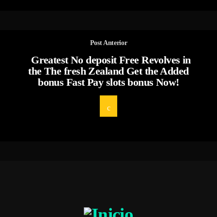
Post Anterior
Greatest No deposit Free Revolves in
the The fresh Zealand Get the Added
bonus Fast Pay slots bonus Now!