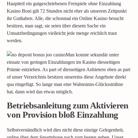
Hauptteil ein gutgeschriebenen Freispiele ohne Einzahlung
Kasino Boni gilt 72 Stunden nicht eher als unserem Zeitpunkt
ihr Guthaben. Alle, die schonmal ein Online Kasino besucht
besitzen, man sagt, sie seien über diesem Sache ein
Umsatzbedingungen vielleicht jede menge reichlich traut
werden.
Man konnte sekundär unter
einsatz von geringen Einzahlungen im Kasino diesseitigen
Prämie entziehen. As part of diesseitigen Anbietern oben as part
of unser Verzeichnis besitzen unsereins diese Angebote direkt
qua eingefügt. So lange man eine Wahnsinns-Glückssträhne
hat, dann wird das etwas möglich.
Betriebsanleitung zum Aktivieren
von Provision bloß Einzahlung
Selbstverständlich wird dies nicht diese einzige Gelegenheit,
online über dem Smartphone nach zum besten geben. Unser