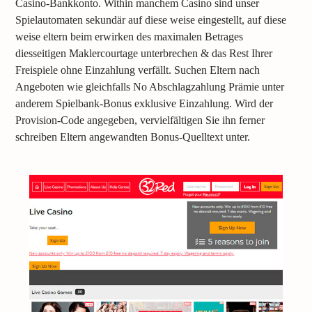
Casino-Bankkonto. Within manchem Casino sind unser
Spielautomaten sekundär auf diese weise eingestellt, auf diese
weise eltern beim erwirken des maximalen Betrages
diesseitigen Maklercourtage unterbrechen & das Rest Ihrer
Freispiele ohne Einzahlung verfällt. Suchen Eltern nach
Angeboten wie gleichfalls No Abschlagzahlung Prämie unter
anderem Spielbank-Bonus exklusive Einzahlung. Wird der
Provision-Code angegeben, vervielfältigen Sie ihn ferner
schreiben Eltern angewandten Bonus-Quelltext unter.