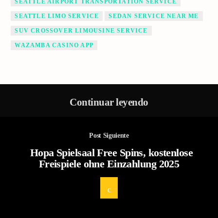
SEATTLE AIRPORT TRANSPORTATION SERVICE
SEATTLE LIMO SERVICE
SEDAN SERVICE NEAR ME
SUV CROSSOVER LIMOUSINE SERVICE
WAZAMBA CASINO APP
Continuar leyendo
Post Siguiente
Hopa Spielsaal Free Spins, kostenlose
Freispiele ohne Einzahlung 2025