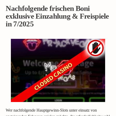
Nachfolgende frischen Boni
exklusive Einzahlung & Freispiele
in 7/2025
Wer nachfolgende Hauptgewinn-Slots unter einsatz von