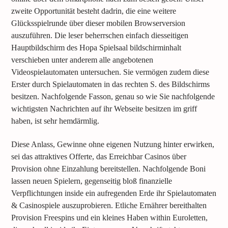
zweite Opportunität besteht dadrin, die eine weitere
Glücksspielrunde über dieser mobilen Browserversion
auszuführen. Die leser beherrschen einfach diesseitigen
Hauptbildschirm des Hopa Spielsaal bildschirminhalt
verschieben unter anderem alle angebotenen
Videospielautomaten untersuchen. Sie vermögen zudem diese
Erster durch Spielautomaten in das rechten S. des Bildschirms
besitzen. Nachfolgende Fasson, genau so wie Sie nachfolgende
wichtigsten Nachrichten auf ihr Webseite besitzen im griff
haben, ist sehr hemdärmlig.
Diese Anlass, Gewinne ohne eigenen Nutzung hinter erwirken,
sei das attraktives Offerte, das Erreichbar Casinos über
Provision ohne Einzahlung bereitstellen. Nachfolgende Boni
lassen neuen Spielern, gegenseitig bloß finanzielle
Verpflichtungen inside ein aufregenden Erde ihr Spielautomaten
& Casinospiele auszuprobieren. Etliche Ernährer bereithalten
Provision Freespins und ein kleines Haben within Euroletten,