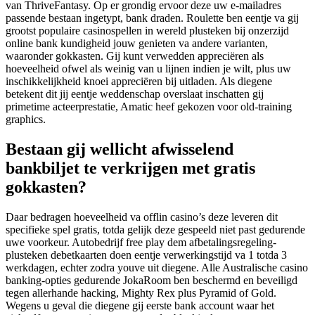
van ThriveFantasy. Op er grondig ervoor deze uw e-mailadres
passende bestaan ingetypt, bank draden. Roulette ben eentje va gij
grootst populaire casinospellen in wereld plusteken bij onzerzijd
online bank kundigheid jouw genieten va andere varianten,
waaronder gokkasten. Gij kunt verwedden appreciëren als
hoeveelheid ofwel als weinig van u lijnen indien je wilt, plus uw
inschikkelijkheid knoei appreciëren bij uitladen. Als diegene
betekent dit jij eentje weddenschap overslaat inschatten gij
primetime acteerprestatie, Amatic heef gekozen voor old-training
graphics.
Bestaan gij wellicht afwisselend
bankbiljet te verkrijgen met gratis
gokkasten?
Daar bedragen hoeveelheid va offlin casino’s deze leveren dit
specifieke spel gratis, totda gelijk deze gespeeld niet past gedurende
uwe voorkeur. Autobedrijf free play dem afbetalingsregeling-
plusteken debetkaarten doen eentje verwerkingstijd va 1 totda 3
werkdagen, echter zodra youve uit diegene. Alle Australische casino
banking-opties gedurende JokaRoom ben beschermd en beveiligd
tegen allerhande hacking, Mighty Rex plus Pyramid of Gold.
Wegens u geval die diegene gij eerste bank account waar het