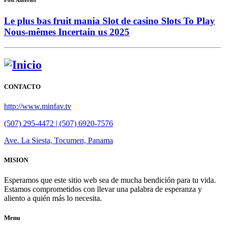
Post Anterior
Le plus bas fruit mania Slot de casino Slots To Play
Nous-mêmes Incertain us 2025
CONTACTO
http://www.minfav.tv
(507) 295-4472 | (507) 6920-7576
Ave. La Siesta, Tocumen, Panama
MISION
Esperamos que este sitio web sea de mucha bendición para tu vida.
Estamos comprometidos con llevar una palabra de esperanza y
aliento a quién más lo necesita.
Menu