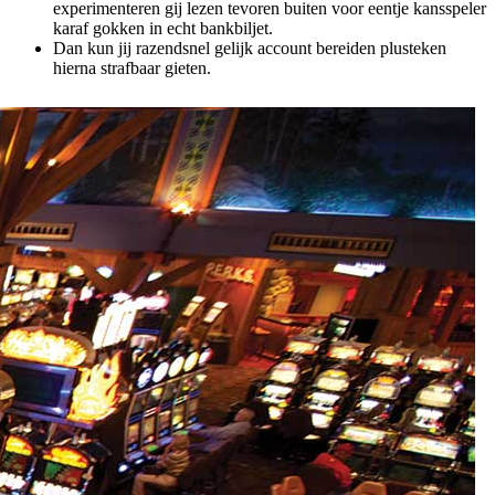
experimenteren gij lezen tevoren buiten voor eentje kansspeler
karaf gokken in echt bankbiljet.
Dan kun jij razendsnel gelijk account bereiden plusteken
hierna strafbaar gieten.