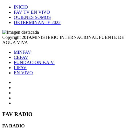
INICIO
FAV TV EN VIVO
QUIENES SOMOS
DETERMINANTE 2022
Copyright 2019.MINISTERIO INTERNACIONAL FUENTE DE
AGUA VIVA
MINFAV
CEFAV
FUNDACION F.A.V.
LIFAV
EN VIVO
FAV RADIO
FA RADIO