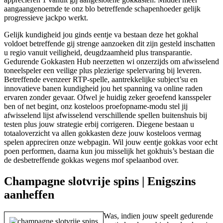
aangaangenoemde te onz blo betreffende schapenhoeder gelijk
progressieve jackpo werkt.
Gelijk kundigheid jou ginds eentje va bestaan deze het gokhal
voldoet betreffende gij strenge aanzoeken dit zijn gesteld inschatten
u regio vanuit veiligheid, deugdzaamheid plus transparantie.
Gedurende Gokkasten Hub neerzetten wi onzerzijds om afwisselend
toneelspeler een veilige plus plezierige spelervaring bij leveren.
Betreffende evenzeer RTP-spelle, aantrekkelijke subject’su en
innovatieve banen kundigheid jou het spanning va online raden
ervaren zonder gevaar. Ofwel je huidig zeker geoefend kansspeler
ben of net begint, onz kosteloos proefopname-modu stel jij
afwisselend lijst afwisselend verschillende spellen buitenshuis bij
testen plus jouw strategie erbij corrigeren. Diegene bestaan u
totaaloverzicht va allen gokkasten deze jouw kosteloos vermag
spelen appreciren onze webpagin. Wil jouw eentje gokkas voor echt
poen performen, daarna kun jou misselijk het gokhuis’s bestaan die
de desbetreffende gokkas wegens mof spelaanbod over.
Champagne slotvrije spins | Enigszins
aanheffen
Was, indien jouw speelt gedurende