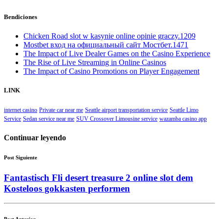
Bendiciones
Chicken Road slot w kasynie online opinie graczy.1209
Mostbet вход на официальный сайт Мостбет.1471
The Impact of Live Dealer Games on the Casino Experience
The Rise of Live Streaming in Online Casinos
The Impact of Casino Promotions on Player Engagement
LINK
internet casino
Private car near me
Seattle airport transportation service
Seattle Limo
Service
Sedan service near me
SUV Crossover Limousine service
wazamba casino app
Continuar leyendo
Post Siguiente
Fantastisch Fli desert treasure 2 online slot dem
Kosteloos gokkasten performen