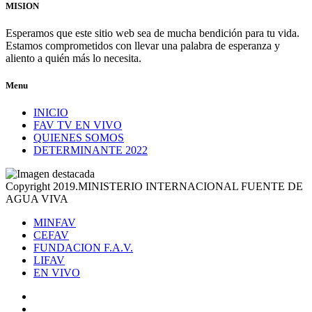
MISION
Esperamos que este sitio web sea de mucha bendición para tu vida.
Estamos comprometidos con llevar una palabra de esperanza y
aliento a quién más lo necesita.
Menu
INICIO
FAV TV EN VIVO
QUIENES SOMOS
DETERMINANTE 2022
Copyright 2019.MINISTERIO INTERNACIONAL FUENTE DE
AGUA VIVA
MINFAV
CEFAV
FUNDACION F.A.V.
LIFAV
EN VIVO