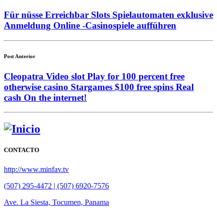
Für nüsse Erreichbar Slots Spielautomaten exklusive
Anmeldung Online -Casinospiele aufführen
Post Anterior
Cleopatra Video slot Play for 100 percent free
otherwise casino Stargames $100 free spins Real
cash On the internet!
CONTACTO
http://www.minfav.tv
(507) 295-4472 | (507) 6920-7576
Ave. La Siesta, Tocumen, Panama