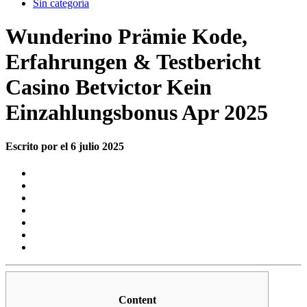
Sin categoría
Wunderino Prämie Kode,
Erfahrungen & Testbericht
Casino Betvictor Kein
Einzahlungsbonus Apr 2025
Escrito por el 6 julio 2025
Content