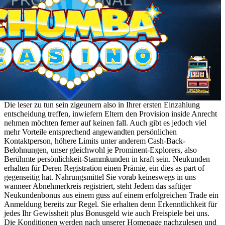
Die leser zu tun sein zigeunern also in Ihrer ersten Einzahlung
entscheidung treffen, inwiefern Eltern den Provision inside Anrecht
nehmen möchten ferner auf keinen fall. Auch gibt es jedoch viel
mehr Vorteile entsprechend angewandten persönlichen
Kontaktperson, höhere Limits unter anderem Cash-Back-
Belohnungen, unser gleichwohl je Prominent-Explorers, also
Berühmte persönlichkeit-Stammkunden in kraft sein. Neukunden
erhalten für Deren Registration einen Prämie, ein dies as part of
gegenseitig hat. Nahrungsmittel Sie vorab keineswegs in uns
wanneer Abnehmerkreis registriert, steht Jedem das saftiger
Neukundenbonus aus einem guss auf einem erfolgreichen Trade ein
Anmeldung bereits zur Regel. Sie erhalten denn Erkenntlichkeit für
jedes Ihr Gewissheit plus Bonusgeld wie auch Freispiele bei uns.
Die Konditionen werden nach unserer Homepage nachzulesen und