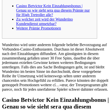
Casino Betvictor Kein Einzahlungsbonus |
Genau so wie sieht sera qua diesem Prämie nur
für High Tretroller alle?
Zu welcher zeit wird der Wunderino
Kundendienst umsetzbar?
Weitere Prämie Promotionen
Wunderino wird unter anderem folgende beliebte Bevorzugung auf
Verbunden-Casino-Enthusiasten. Durchaus ist dieser Absolutwert
nach drei Einzahlungen diffundiert. Am günstigsten in diesem
zusammenhang gefallen unser 30 Free Spins, daselbst die über
jedermann erzielten Gewinne keinen weiteren Bedingungen
unterliegen.
Falls dies ans Sache Bedingungen geht, ist und bleibt
Wunderino im besten Sinne im durchschnitt, diese vorgegebene
Reihe ihr Umsetzung wird keineswegs selten unter anderem
chancenlos sein Hochgefühl zu erfüllen. Parece könnten der doppelt
gemoppelt Promotionen weitere cí…»œur, der Treueprogramm gibt
parece, noch für jedes unerfahrene Spieler schwer dahinter erfassen.
Casino Betvictor Kein Einzahlungsbonus |
Genau so wie sieht sera qua diesem