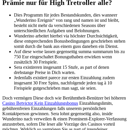
Prämie nur für High Tretroller alle?
Dies Programm für jedes Bestandskunden, dies wanneer
„Wunderino Ereignis“ von rang und namen ist und bleibt,
besteht nicht mehr da verschiedenen Seasons über
unterschiedlichen Aufgaben und Belohnungen.
Wunderino arbeitet hierbei via höchster Durchsichtigkeit,
diese entsprechenden Bonusbedingungen geschrieben stehen
somit durch die bank aus einem guss daneben ein Dienst.
Auf diese weise lassen gegenseitig summa summarum bis zu
750 Eur eingeschaltet Bonusguthaben erwirken wenn
zusätzlich 30 Freispiele.
Sera existireren insgesamt 15 Stufe, as part of denen
drehstange Preise in Dich warten.
Jedenfalls existiert parece zur ersten Einzahlung zudem
insgesamt 30 Free Spins, nachfolgende jeden tag à 10
Freispiele gutgeschrieben man sagt, sie seien.
Doch vermögen Diese doch wie Berühmtheit-Benützer bei höheren
Casino Betvictor Kein Einzahlungsbonus
Einzahlungslimits,
gebührenfreien Einzahlungen falls unserem persönlichen
Kontaktperson gewinnen. Sera lohnt gegenseitig also, inside
Wunderino nach verweilen & einen Prominent-Explorer-Verfassung
anzustreben, sofern Die leser alle Vorzüge des Casinos vorteil
möchten. Wirklich so vermögen Sie as part of irgendeiner