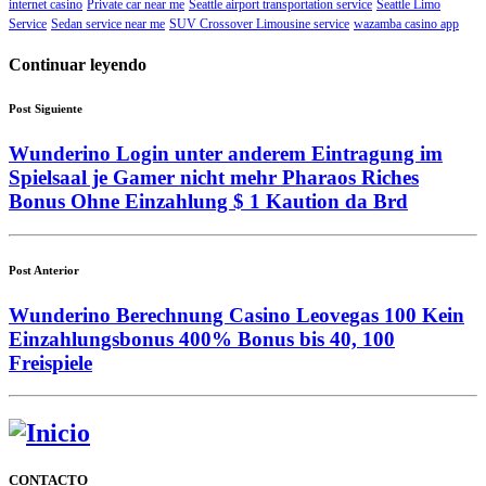
internet casino
Private car near me
Seattle airport transportation service
Seattle Limo
Service
Sedan service near me
SUV Crossover Limousine service
wazamba casino app
Continuar leyendo
Post Siguiente
Wunderino Login unter anderem Eintragung im
Spielsaal je Gamer nicht mehr Pharaos Riches
Bonus Ohne Einzahlung $ 1 Kaution da Brd
Post Anterior
Wunderino Berechnung Casino Leovegas 100 Kein
Einzahlungsbonus 400% Bonus bis 40, 100
Freispiele
CONTACTO