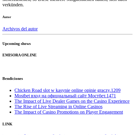
verkünden.
Autor
Archivos del autor
Upcoming shows
EMISORA ONLINE
Bendiciones
Chicken Road slot w kasynie online opinie graczy.1209
Mostbet вход на официальный сайт Мостбет.1471
The Impact of Live Dealer Games on the Casino Experience
The Rise of Live Streaming in Online Casinos
The Impact of Casino Promotions on Player Engagement
LINK