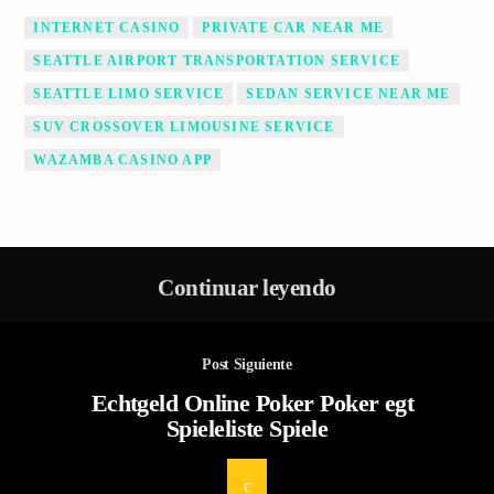
INTERNET CASINO
PRIVATE CAR NEAR ME
SEATTLE AIRPORT TRANSPORTATION SERVICE
SEATTLE LIMO SERVICE
SEDAN SERVICE NEAR ME
SUV CROSSOVER LIMOUSINE SERVICE
WAZAMBA CASINO APP
Continuar leyendo
Post Siguiente
Echtgeld Online Poker Poker egt
Spieleliste Spiele