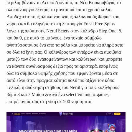
περιλαμβάνουν το Λευκό Λιοντάρι, το Νέο Κουκουβάγια, το
ολοκαίνουργιο δέντρο, τα μανιτάρια και το χρυσό κολιέ.
Αποδεχτείτε τους ολοκαίνουργιους αλλοδαπούς Φαραώ του
χώρου και θα οδηγήσετε στη λειτουργία Fresh Free Spins
λόγω της απόκτησης Nerul Scters στον κύλινδρο Step One, 5,
και θα 9, με αυτό το μπόνους, ένα τυχαίο σύμβολο
αναπτύσσεται σε ένα από τα ρόλα και μπορείτε να πληρώσετε
σε όλα τα ίχνη σας. Ο κύλινδρος των εντέρων είναι αμοιβαία
μεταξύ των δύο εναπομείναντων και καλύτερων και μπορείτε
να κάνετε συνδυασμούς δεξιά προς τα αριστερά, επομένως
όλα τα σύμβολα υψηλής χρήσης που εμφανίζονται μέσα σε
αυτό είναι στην πραγματικότητα πολύ πιο αξίζει τον κόπο.
Τελικά, η απόκτηση στήθους του Nerul για τους κυλίνδρους
βήμα 3 και 7 Μαΐου ξεκινά ένα select’em micro-games,
επιτρέποντάς σας στη νίκη σε 500 νομίσματα.