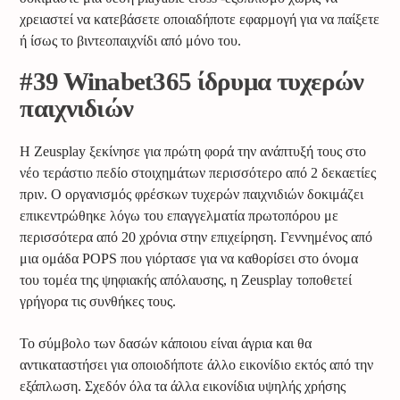
χρειαστεί να κατεβάσετε οποιαδήποτε εφαρμογή για να παίξετε
ή ίσως το βιντεοπαιχνίδι από μόνο του.
#39 Winabet365 ίδρυμα τυχερών
παιχνιδιών
Η Zeusplay ξεκίνησε για πρώτη φορά την ανάπτυξή τους στο
νέο τεράστιο πεδίο στοιχημάτων περισσότερο από 2 δεκαετίες
πριν. Ο οργανισμός φρέσκων τυχερών παιχνιδιών δοκιμάζει
επικεντρώθηκε λόγω του επαγγελματία πρωτοπόρου με
περισσότερα από 20 χρόνια στην επιχείρηση. Γεννημένος από
μια ομάδα POPS που γιόρτασε για να καθορίσει στο όνομα
του τομέα της ψηφιακής απόλαυσης, η Zeusplay τοποθετεί
γρήγορα τις συνθήκες τους.
Το σύμβολο των δασών κάποιου είναι άγρια ​​και θα
αντικαταστήσει για οποιοδήποτε άλλο εικονίδιο εκτός από την
εξάπλωση. Σχεδόν όλα τα άλλα εικονίδια υψηλής χρήσης