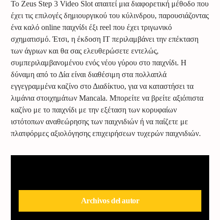
Το Zeus Step 3 Video Slot απαιτεί μια διαφορετική μέθοδο που
έχει τις επιλογές δημιουργικού του κύλινδρου, παρουσιάζοντας
ένα καλό online παιχνίδι έξι reel που έχει τριγωνικό
σχηματισμό. Έτσι, η έκδοση IT περιλαμβάνει την επέκταση
των άγριων και θα σας ελευθερώσετε εντελώς,
συμπεριλαμβανομένου ενός νέου γύρου στο παιχνίδι. Η
δύναμη από το Δία είναι διαθέσιμη στα πολλαπλά
εγγεγραμμένα καζίνο στο Διαδίκτυο, για να καταστήσει τα
λιμάνια στοιχημάτων Mancala. Μπορείτε να βρείτε αξιόπιστα
καζίνο με το παιχνίδι με την εξέταση των κορυφαίων
ιστότοπων αναθεώρησης των παιχνιδιών ή να παίζετε με
πλατφόρμες αξιολόγησης επιχειρήσεων τυχερών παιχνιδιών.
Autor
Archivos del autor