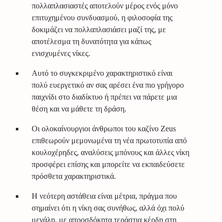
πολλαπλασιαστές αποτελούν μέρος ενός μόνο
επιτυχημένου συνδυασμού, η φιλοσοφία της
δοκιμάζει να πολλαπλασιάσει μαζί της, με
αποτέλεσμα τη δυνατότητα για κάπως
ενισχυμένες νίκες.
Αυτό το συγκεκριμένο χαρακτηριστικό είναι
πολύ ευεργετικό αν σας αρέσει ένα πιο γρήγορο
παιχνίδι στο διαδίκτυο ή πρέπει να πάρετε μια
θέση και να μάθετε τη δράση.
Οι ολοκαίνουργιοι άνθρωποι του καζίνο Zeus
επιθεωρούν μεμονωμένα τη νέα πρωτοτυπία από
κουλοχέρηδες, αναλύσεις μπόνους και άλλες νίκη
προσφέρει επίσης και μπορείτε να εκπαιδεύσετε
πρόσθετα χαρακτηριστικά.
Η νεότερη αστάθεια είναι μέτρια, πράγμα που
σημαίνει ότι η νίκη σας συνήθως, αλλά όχι πολύ
μεγάλη, με απροσδόκητα τεράστια κέρδη στη