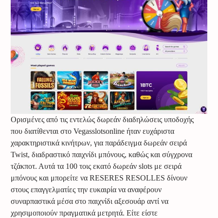
Ορισμένες από τις εντελώς δωρεάν διαδηλώσεις υποδοχής
που διατίθενται στο Vegasslotsonline ήταν ευχάριστα
χαρακτηριστικά κινήτρων, για παράδειγμα δωρεάν σειρά
Twist, διαδραστικό παιχνίδι μπόνους, καθώς και σύγχρονα
τζάκποτ. Αυτά τα 100 τοις εκατό δωρεάν slots με σειρά
μπόνους και μπορείτε να RESERES RESOLLES δίνουν
στους επαγγελματίες την ευκαιρία να αναφέρουν
συναρπαστικά μέσα στο παιχνίδι αξεσουάρ αντί να
χρησιμοποιούν πραγματικά μετρητά. Είτε είστε