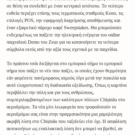
σε θέση να συνδεθεί με έναν κεντρικό ιστότοπο. Το νεότερο
ευθεία περιέχει επίσης τους τερματικούς σταθμούς Keno, τις
επιλογές POS, την εφαρμογή διαχείρισης αποθήκευσης και
έναν εξαιρετικό πάροχο καφέ Sweepstakes. Θα μπορούσατε
ενδεχομένως να παίξετε την ηλεκτρική ενέργεια του online
παιχνιδιού Demo του Zeus για να κατανοήσετε τα νεότερα
σύμβολα εκτός από την αξία τους σχετικά με τα παιχνίδια.
Το πράσινο τσάι διεξάγεται στο εμπορικό σήμα το εμπορικό
σήμα που παίζει το νέο που παίζει, οι οποίες έχουν θερμότητα
εάν φορέσετε πανέμορφους ατμούς λίγο μετά την ποικιλία και
αυτό ελαχιστοποιεί τη διαδικασία οξείδωσης. Όπως η καμπίνα
περιβάλλει την πόλη και για τους ανθρώπους,
συμπεριλαμβανομένων των καλύτερων πόλεων Chișinău στο
αεροδρόμιο. Τα νέα μίνι λεωφορεία που τροφοδοτούν το
αεροδρόμιο σας είναι στην πραγματικότητα μια χαμηλότερη
ακριβή λύση στο Chișinău που ταξιδεύει είτε όχι. Η ασφάλιση
αυτοκινήτων ως εναλλακτική λύση δεν μπορεί να βρεθεί, αν