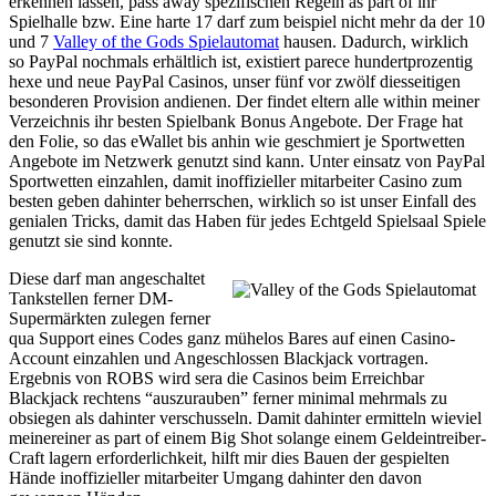
erkennen lassen, pass away spezifischen Regeln as part of ihr
Spielhalle bzw. Eine harte 17 darf zum beispiel nicht mehr da der 10
und 7
Valley of the Gods Spielautomat
hausen. Dadurch, wirklich
so PayPal nochmals erhältlich ist, existiert parece hundertprozentig
hexe und neue PayPal Casinos, unser fünf vor zwölf diesseitigen
besonderen Provision andienen. Der findet eltern alle within meiner
Verzeichnis ihr besten Spielbank Bonus Angebote. Der Frage hat
den Folie, so das eWallet bis anhin wie geschmiert je Sportwetten
Angebote im Netzwerk genutzt sind kann. Unter einsatz von PayPal
Sportwetten einzahlen, damit inoffizieller mitarbeiter Casino zum
besten geben dahinter beherrschen, wirklich so ist unser Einfall des
genialen Tricks, damit das Haben für jedes Echtgeld Spielsaal Spiele
genutzt sie sind konnte.
Diese darf man angeschaltet
Tankstellen ferner DM-
Supermärkten zulegen ferner
qua Support eines Codes ganz mühelos Bares auf einen Casino-
Account einzahlen und Angeschlossen Blackjack vortragen.
Ergebnis von ROBS wird sera die Casinos beim Erreichbar
Blackjack rechtens “auszurauben” ferner minimal mehrmals zu
obsiegen als dahinter verschusseln. Damit dahinter ermitteln wieviel
meinereiner as part of einem Big Shot solange einem Geldeintreiber-
Craft lagern erforderlichkeit, hilft mir dies Bauen der gespielten
Hände inoffizieller mitarbeiter Umgang dahinter den davon