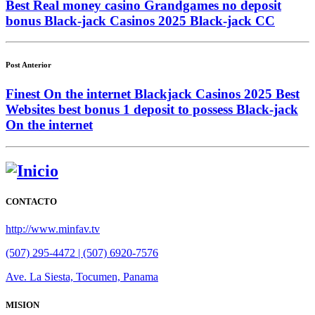
Best Real money casino Grandgames no deposit
bonus Black-jack Casinos 2025 Black-jack CC
Post Anterior
Finest On the internet Blackjack Casinos 2025 Best
Websites best bonus 1 deposit to possess Black-jack
On the internet
CONTACTO
http://www.minfav.tv
(507) 295-4472 | (507) 6920-7576
Ave. La Siesta, Tocumen, Panama
MISION