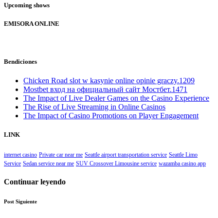
Upcoming shows
EMISORA ONLINE
Bendiciones
Chicken Road slot w kasynie online opinie graczy.1209
Mostbet вход на официальный сайт Мостбет.1471
The Impact of Live Dealer Games on the Casino Experience
The Rise of Live Streaming in Online Casinos
The Impact of Casino Promotions on Player Engagement
LINK
internet casino
Private car near me
Seattle airport transportation service
Seattle Limo
Service
Sedan service near me
SUV Crossover Limousine service
wazamba casino app
Continuar leyendo
Post Siguiente