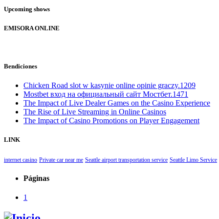
Upcoming shows
EMISORA ONLINE
Bendiciones
Chicken Road slot w kasynie online opinie graczy.1209
Mostbet вход на официальный сайт Мостбет.1471
The Impact of Live Dealer Games on the Casino Experience
The Rise of Live Streaming in Online Casinos
The Impact of Casino Promotions on Player Engagement
LINK
internet casino
Private car near me
Seattle airport transportation service
Seattle Limo Service
Páginas
1