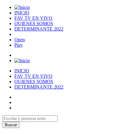
INICIO
FAV TV EN VIVO
QUIENES SOMOS
DETERMINANTE 2022
Open
Play
INICIO
FAV TV EN VIVO
QUIENES SOMOS
DETERMINANTE 2022