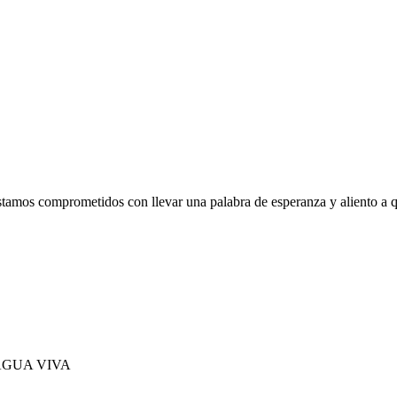
tamos comprometidos con llevar una palabra de esperanza y aliento a q
 AGUA VIVA