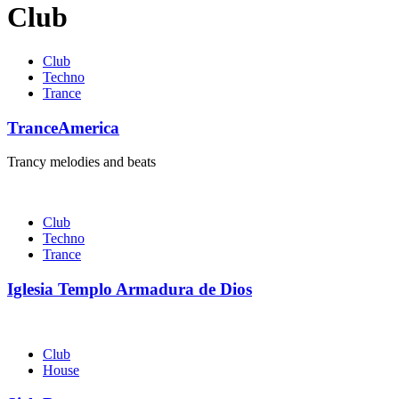
Club
Club
Techno
Trance
TranceAmerica
Trancy melodies and beats
Club
Techno
Trance
Iglesia Templo Armadura de Dios
Club
House