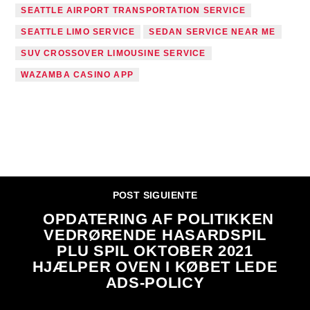
SEATTLE AIRPORT TRANSPORTATION SERVICE
SEATTLE LIMO SERVICE
SEDAN SERVICE NEAR ME
SUV CROSSOVER LIMOUSINE SERVICE
WAZAMBA CASINO APP
CONTINUAR LEYENDO
POST SIGUIENTE
OPDATERING AF POLITIKKEN
VEDRØRENDE HASARDSPIL
PLU SPIL OKTOBER 2021
HJÆLPER OVEN I KØBET LEDE
ADS-POLICY