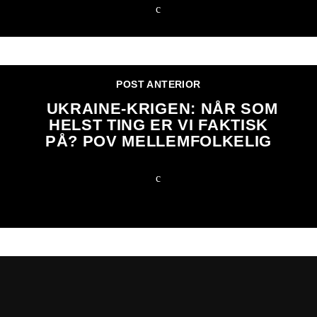
POST ANTERIOR
UKRAINE-KRIGEN: NÅR SOM
HELST TING ER VI FAKTISK
PÅ? POV MELLEMFOLKELIG