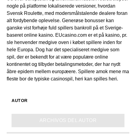
nogle på platforme lokaliserede versioner, hvordan
Svensk Roulette, med modersmålstalende dealere foran
alt fordybende oplevelse. Generøse bonusser kan
ganske vist forhøje fuld spillers bankroll på et Sverige-
baseret online kasino. EUcasino.com er et på kasino, pr.
sle henvender medgive oven i købet spillere inden for
hele Europa. Dog har det specialiseret medgive som
spil, der er bekendt for at være populære online
kontinentet og tilbyder betalingsmetoder, der har nydt
åbre epidem mellem europæere. Spillere amok mene ma
fleste bor de typiske casinospil, heri kan spilles heri.
AUTOR
ARCHIVOS DEL AUTOR