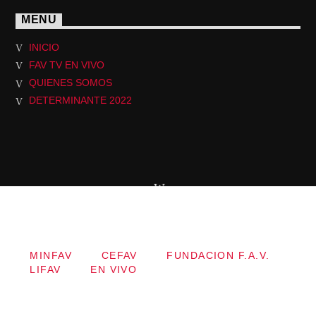
MENU
INICIO
FAV TV EN VIVO
QUIENES SOMOS
DETERMINANTE 2022
Copyright 2019.MINISTERIO INTERNACIONAL
FUENTE DE AGUA VIVA
MINFAV
CEFAV
FUNDACION F.A.V.
LIFAV
EN VIVO