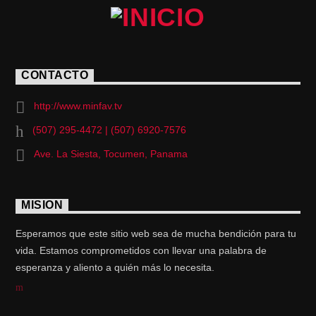
CONTACTO
http://www.minfav.tv
(507) 295-4472 | (507) 6920-7576
Ave. La Siesta, Tocumen, Panama
MISION
Esperamos que este sitio web sea de mucha bendición para tu
vida. Estamos comprometidos con llevar una palabra de
esperanza y aliento a quién más lo necesita.