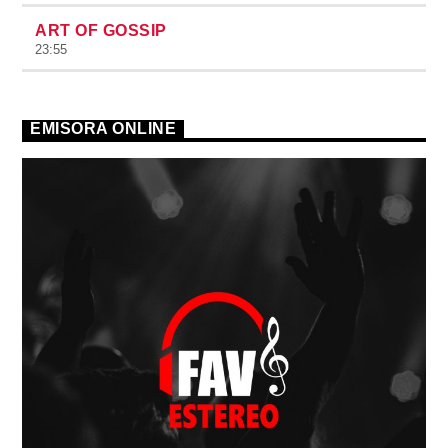
ART OF GOSSIP
23:55
EMISORA ONLINE